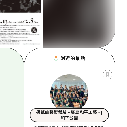
附近的景點
摺紙鶴藝術體驗 ~廣島和平工藝~ |
和平公園