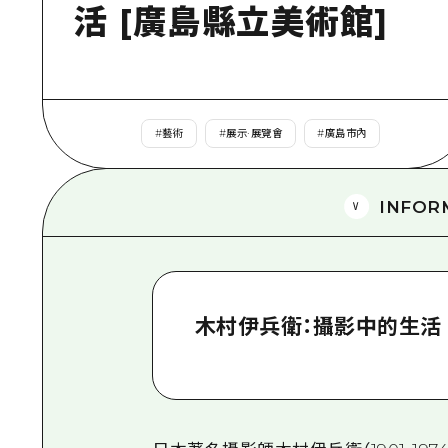
活 [廣島縣立美術館]
#
藝術
#
展示·展覽會
#
廣島市內
INFOR
木村伊兵衛：攝影中的生活 