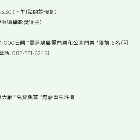
-3:30（下午1點開始報到）
伊兵衛攝影獎得主）
000日圓 *需另購展覽門票和公園門票 *限前15名（可
082-221-6246）
大廳 *免費觀賞 *無需事先註冊