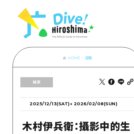
列表
存取
輔助流量摘
設施擁堵
超值遊覽門
HOME
活動
列
行李寄存及
推
結束
藝
活
美
2025/12/13(SAT)
→
2026/02/08(SUN)
木村伊兵衛：攝影中的生