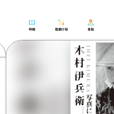
列表
列表
廣島好客通行證
騎自行車
學習·體驗
廣島市內
列表
常見問題
短途旅行
推薦
Dive! Hiroshima 官方向導
廣島免費 Wi-Fi
購物
標準
安芸
廣島市內
照片下載
半天
特輯
推薦行程
景點
要
藝術
廣島隨意旅行
面向外國遊客的街角旅遊信息中心
運動
歷史·文化
答對了
安芸
災難發生期
一日遊
特輯
推薦行程
景點
活動·廟會
志願者指南
夜晚生活
治癒
美北
答對了
廣島縣觀光
1晚2天
票
美食·酒水
廣島視頻
世界遺產
自然
藝北
美北
2晚3天
表
列表
騎自行車
列表
學習·體驗
廣島市內
列表
廣島好客通行
短途旅
運送服務
宮島周邊
藝北
薦
Dive! Hiroshima 官方向導
購物
存取
標準
安芸
廣島市內
廣島免費 Wi-
半天
東山口
宮島周邊
術
廣島隨意旅行
運動
輔助流量摘要
歷史·文化
答對了
安芸
面向外國遊客
一日遊
東山口
動·廟會
夜晚生活
設施擁堵
治癒
美北
答對了
志願者指南
1晚2天
愛媛
食·酒水
世界遺產
超值遊覽門票
自然
藝北
美北
廣島視頻
2晚3
島根
行李寄存及運送服務
宮島周邊
藝北
東山口
宮島周邊
東山口