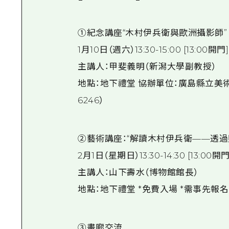
①紀念講座“木村伊兵衛與歐洲攝影師”
1月10日（週六）13:30-15:00 [13:00開門]
主講人：甲斐義明（新潟大學副教授）
地點：地下禮堂 協辦單位：廣島縣立美術館
6246）
②藝術講座：“解讀木村伊兵衛——透過
2月1日（星期日）13:30-14:30 [13:00開門
主講人：山下壽水（博物館館長）
地點：地下禮堂 *免費入場 *需事先報名（電話
③畫廊交流