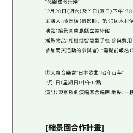
“花園裡的拍攝”
12月20日（週六）及21日（週日）下午1:30
主講人：藤岡綾（攝影師，第43屆木村
地點：縮景園廣島縣立美術館
攜帶物品：相機或智慧型手機 參與費用：1
參加兩天活動的參與者） *需提前報名（電話：
⑦大廳音樂會“日本歌曲：昭和百年”
2月1日（星期日）中午12點
演出：東京歌劇演唱家合唱團 地點：一樓
[縮景園合作計畫]