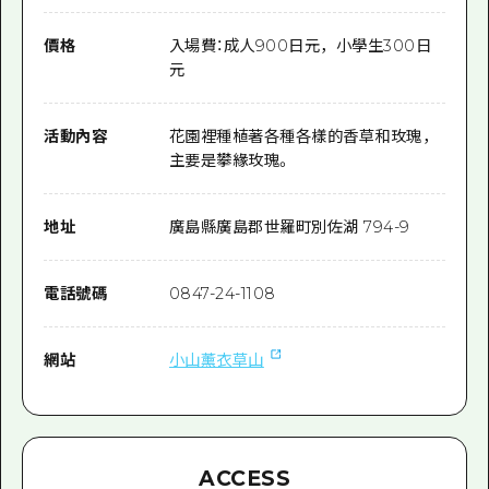
價格
入場費：成人900日元，小學生300日
元
活動內容
花園裡種植著各種各樣的香草和玫瑰，
主要是攀緣玫瑰。
地址
廣島縣廣島郡世羅町別佐湖 794-9
電話號碼
0847-24-1108
網站
小山薰衣草山
ACCESS