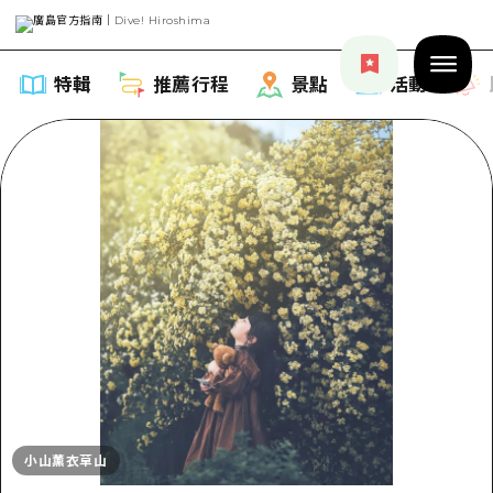
特輯
推薦行程
景點
活動
特輯
列表
推薦行程
推薦
列表
景點
藝術
Dive! Hiroshima 官方向導
列表
活動·廟會
活動
廣島隨意旅行
小山薰衣草山
廣島市內
美食·酒水