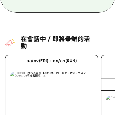
在會話中
/
即將舉辦的活
動
(FRI)
(SUN)
08/07
08/09
→