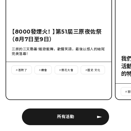
【8000發煙火！ 】第51屆三原夜佐祭
（8月7日至9日）
三原的三天酷暑！載歌載舞，歡聲笑語，最後以感人的結尾
完美落幕！
我
活
#
答對了
#
廟會
#
煙花大會
#
歷史·文化
的
#
答
所有活動