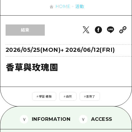
即時訊息
廣島市內
HOME
活動
安芸
騎自行車
安芸
答對了
有用的信息
購物
答對了
結束
美北
運動
列表
HOME
美北
藝北
夜晚生活
存取
2026/05/25(MON)
→
2026/06/12(FRI)
藝北
宮島周邊
世界遺產
輔助流量摘要
新聞
宮島周邊
香草與玫瑰園
東山口
學習·體驗
設施擁堵
東山口
愛媛
標準
超值遊覽門票
短途旅行
島根
歷史·文化
行李寄存及運送服務
半天
#
學習·體驗
#
自然
#
答對了
治癒
廣島好客通行證
一日遊
自然
廣島免費 Wi-Fi
INFORMATION
ACCESS
1晚2天
面向外國遊客的街角旅遊信息中心