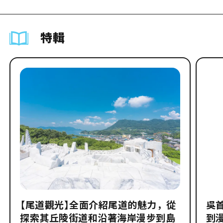
特輯
【尾道觀光】全面介紹尾道的魅力，從
吳
探索其丘陵街道和沿著海岸漫步到島
到