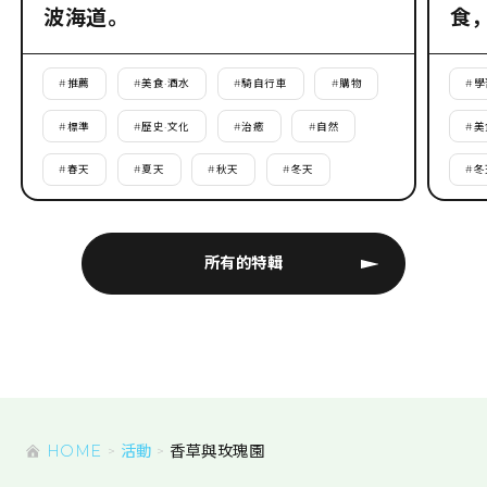
波海道。
食
#
推薦
#
美食·酒水
#
騎自行車
#
購物
#
學
#
標準
#
歷史·文化
#
治癒
#
自然
#
美
#
春天
#
夏天
#
秋天
#
冬天
#
冬
所有的特輯
HOME
活動
香草與玫瑰園