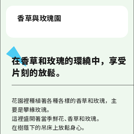
2晚3天
志願者指南
香草與玫瑰園
廣島視頻
常見問題
照片下載
災難發生期間的交通資訊
在香草和玫瑰的環繞中，享受
廣島縣觀光宣傳冊
片刻的放鬆。
花園裡種植著各種各樣的香草和玫瑰，主
要是攀緣玫瑰。
這裡盛開著當季鮮花、香草和玫瑰。
在樹蔭下的吊床上放鬆身心。