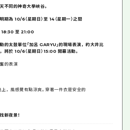
天不同的神奇大學峽谷。
明期為
10/6（星期日）至 14（星期一）之間
:30 至 21:00
動的太鼓單位「加呂 GARYU」的現場表演，約大井比
將於 10/6（星期日）15:00 開幕活
動。
奮的表演
。晚上，風感覺有點涼爽。穿著一件衣是安全的
找新夜景！