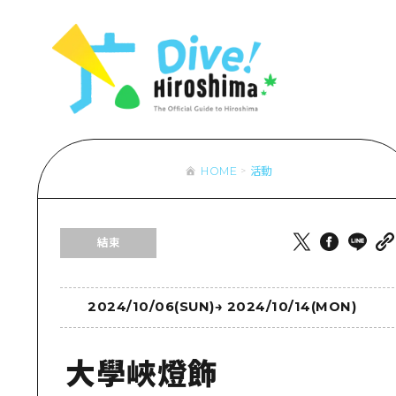
列表
存取
輔助流量摘
設施擁堵
超值遊覽門
HOME
活動
列
行李寄存及
推
結束
藝
活
美
2024/10/06(SUN)
→
2024/10/14(MON)
大學峽燈飾