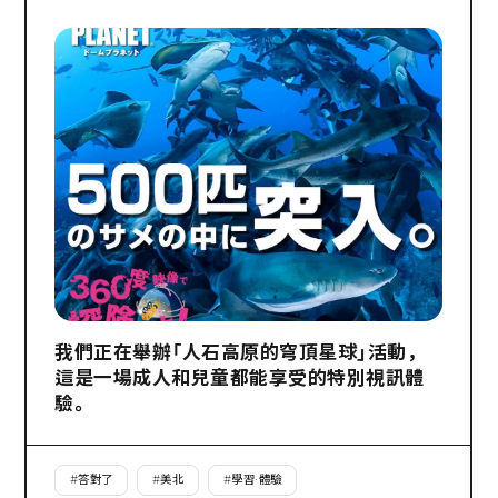
我們正在舉辦「人石高原的穹頂星球」活動，
這是一場成人和兒童都能享受的特別視訊體
驗。
#
答對了
#
美北
#
學習·體驗