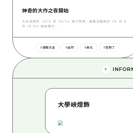
神奇的大作之夜開始
大石峽將於 10/6 至 10/14 進行照明。開幕活動將於 10 月 6
日 15:00 開始舉行。
#
夜晚生活
#
自然
#
美北
#
答對了
INFOR
大學峽燈飾