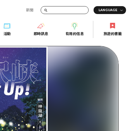
新聞
活動
即時訊息
有用的信息
旅遊的書籤
間的交通資訊
活動
即時訊息
有用的信息
旅遊的書籤
宣傳冊
證
行
常見問題
Fi
照片下載
的街角旅遊信息中心
災難發生期間的交通資訊
廣島縣觀光宣傳冊
天