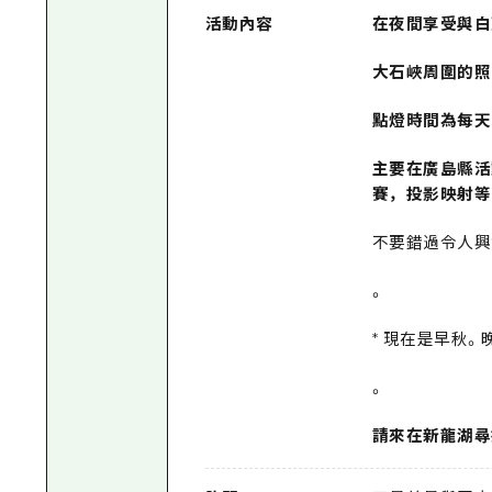
活動內容
在夜間享受與白
大石峽周圍的照
點燈時間為每天 18
主要在
廣島縣活
賽，投影映射等，
不要錯過令人興
。
* 現在是早秋
。
請來在新龍湖尋