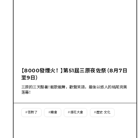
【8000發煙火！ 】第51屆三原夜佐祭（8月7日
至9日）
三原的三天酷暑！載歌載舞，歡聲笑語，最後以感人的結尾完美
落幕！
#
答對了
#
廟會
#
煙花大會
#
歷史·文化