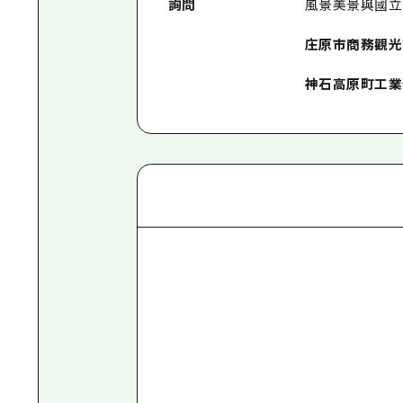
詢問
風景美景與國立
庄原市商務觀光課電
神石高原町工業部電