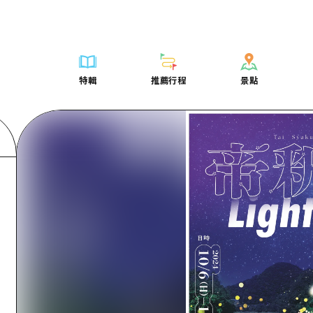
列表
列表
廣島好客通行證
騎自行車
學習·體驗
廣島市內
列表
常見問題
短途旅行
推薦
Dive! Hiroshima 官方向導
廣島免費 Wi-Fi
購物
標準
安芸
廣島市內
照片下載
半天
特輯
推薦行程
景點
要
藝術
廣島隨意旅行
面向外國遊客的街角旅遊信息中心
運動
歷史·文化
答對了
安芸
災難發生期
一日遊
特輯
推薦行程
景點
活動·廟會
志願者指南
夜晚生活
治癒
美北
答對了
廣島縣觀光
1晚2天
票
美食·酒水
廣島視頻
世界遺產
自然
藝北
美北
2晚3天
表
列表
騎自行車
列表
學習·體驗
廣島市內
列表
廣島好客通行
短途旅
運送服務
宮島周邊
藝北
薦
Dive! Hiroshima 官方向導
購物
存取
標準
安芸
廣島市內
廣島免費 Wi-
半天
東山口
宮島周邊
術
廣島隨意旅行
運動
輔助流量摘要
歷史·文化
答對了
安芸
面向外國遊客
一日遊
東山口
動·廟會
夜晚生活
設施擁堵
治癒
美北
答對了
志願者指南
1晚2天
愛媛
食·酒水
世界遺產
超值遊覽門票
自然
藝北
美北
廣島視頻
2晚3
島根
行李寄存及運送服務
宮島周邊
藝北
東山口
宮島周邊
東山口