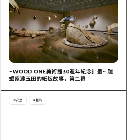
~WOOD ONE美術館30週年紀念計畫~ 雕
塑家瀧玉田的紙板故事，第二幕
#
安芸
#
藝術