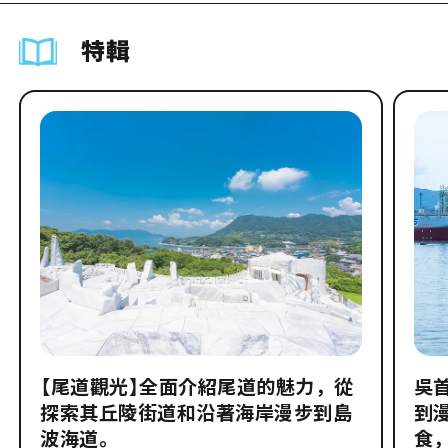
特輯
【尾道觀光】全面介紹尾道的魅力，從
吳
探索其丘陵街道和沿著海岸漫步到島
到
波海道。
食