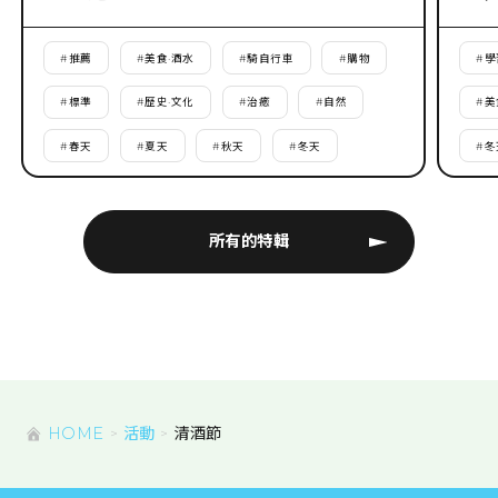
#
推薦
#
美食·酒水
#
騎自行車
#
購物
#
學
#
標準
#
歷史·文化
#
治癒
#
自然
#
美
#
春天
#
夏天
#
秋天
#
冬天
#
冬
所有的特輯
HOME
活動
清酒節