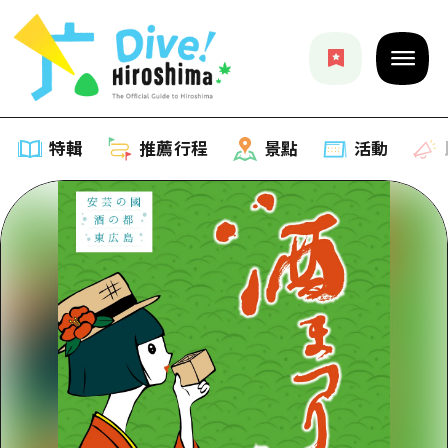
特輯
推薦行程
景點
活動
特輯
列表
推薦行程
推薦
列表
景點
藝術
Dive! Hiroshima 官方向導
列表
活動·廟會
活動
廣島隨意旅行
廣島市內
美食·酒水