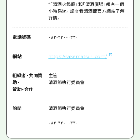
*「清酒火鍋廳」和「清酒廣場」都有一個
小時系統。請查看清酒節官方網站了解
詳情。
電話號碼
۰۸۲-۴۲۰-۰۳۳۰
網站
https://sakematsuri.com/
組織者
・
共同贊
主管
助
・
清酒節執行委員會
贊助
・
合作
詢問
清酒節執行委員會
۰۸۲-۴۲۰-۰۳۳۰