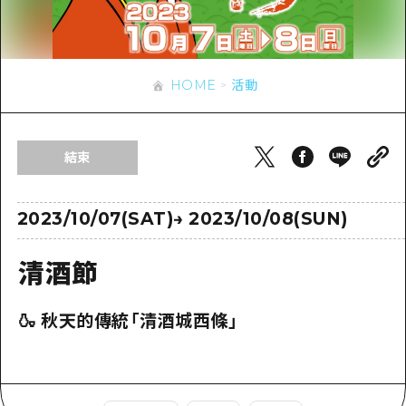
即時訊息
廣島市內
安芸
騎自行車
安芸
答對了
有用的信息
購物
答對了
HOME
活動
美北
運動
列表
HOME
美北
藝北
夜晚生活
存取
藝北
結束
宮島周邊
世界遺產
輔助流量摘要
新聞
宮島周邊
東山口
學習·體驗
設施擁堵
2023/10/07(SAT)
→
2023/10/08(SUN)
東山口
愛媛
標準
超值遊覽門票
短途旅行
清酒節
島根
歷史·文化
行李寄存及運送服務
半天
🍶 秋天的傳統「清酒城西條」
治癒
廣島好客通行證
一日遊
自然
廣島免費 Wi-Fi
1晚2天
面向外國遊客的街角旅遊信息中心