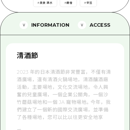
2晚3天
#
美食·酒水
#
廟會
#
安芸
志願者指南
廣島視頻
INFORMATION
ACCESS
常見問題
照片下載
清酒節
災難發生期間的交通資訊
廣島縣觀光宣傳冊
2023 年的日本清酒節非常豐富，不僅有清
酒廣場，還有清酒火鍋場地，清酒釀酒廠
活動，主要場地，文化交流場地，令人興
奮的兒童廣場，一個企業公關角，一個沙
竹蘑菇場地和一個 JA 寵物場地。今年，我
們建立了一個新的國際交流廣場，並準備
了各種場地，您可以比以往更安全地享