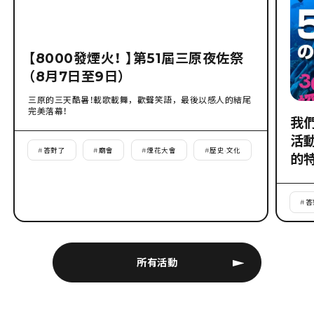
【8000發煙火！ 】第51屆三原夜佐祭
（8月7日至9日）
三原的三天酷暑！載歌載舞，歡聲笑語，最後以感人的結尾
完美落幕！
我
活
#
答對了
#
廟會
#
煙花大會
#
歷史·文化
的
#
答
所有活動