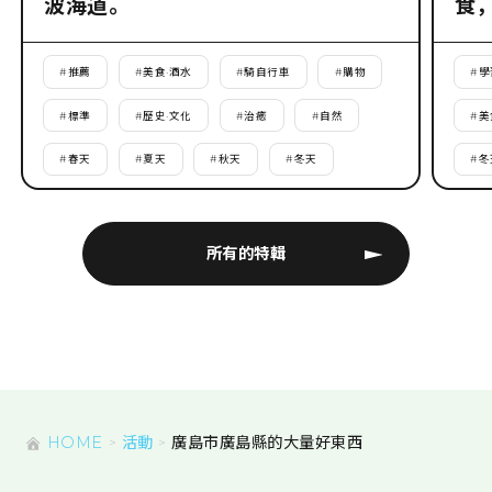
波海道。
食
#
推薦
#
美食·酒水
#
騎自行車
#
購物
#
學
#
標準
#
歷史·文化
#
治癒
#
自然
#
美
#
春天
#
夏天
#
秋天
#
冬天
#
冬
所有的特輯
HOME
活動
廣島市廣島縣的大量好東西