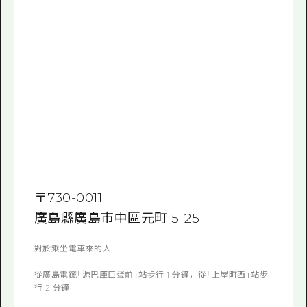
〒
730-0011
廣島縣廣島市中區元町 5-25
對於乘坐電車來的人
從廣島電鐵「源巴庫巨蛋前」站步行 1 分鐘，從「上屋町西」站步
行 2 分鐘