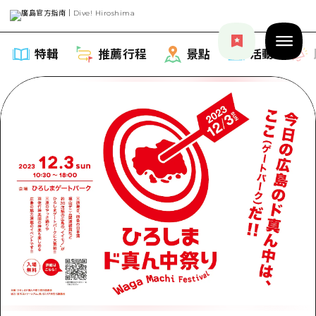
特輯
推薦行程
景點
活動
特輯
列表
推薦行程
推薦
列表
景點
藝術
Dive! Hiroshima 官方向導
列表
活動·廟會
活動
廣島隨意旅行
廣島市內
美食·酒水