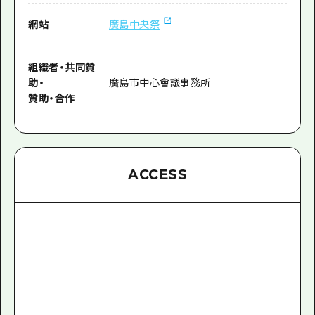
網站
廣島中央祭
組織者
・
共同贊
助
・
廣島市中心會議事務所
贊助
・
合作
ACCESS