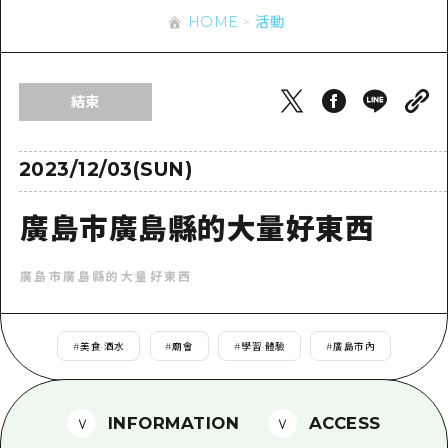
即時訊息
廣島市內
HOME
活動
安芸
騎自行車
安芸
答對了
有用的信息
購物
答對了
結束
美北
運動
列表
HOME
美北
藝北
夜晚生活
存取
2023/12/03(SUN)
藝北
宮島周邊
世界遺產
輔助流量摘要
新聞
宮島周邊
廣島市廣島縣的大量好東西
東山口
學習·體驗
設施擁堵
東山口
愛媛
標準
超值遊覽門票
廣島市廣島縣的大量好東西
短途旅行
島根
歷史·文化
行李寄存及運送服務
半天
#
美食·酒水
#
廟會
#
學習·體驗
#
廣島市內
治癒
廣島好客通行證
一日遊
自然
廣島免費 Wi-Fi
1晚2天
INFORMATION
ACCESS
面向外國遊客的街角旅遊信息中心