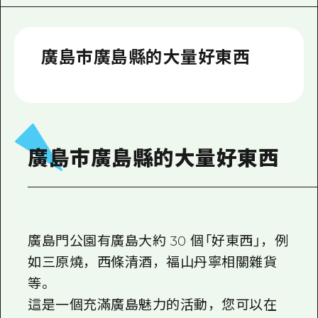
2晚3天
志願者指南
廣島視頻
廣島市廣島縣的大量好東西
常見問題
照片下載
災難發生期間的交通資訊
廣島市廣島縣的大量好東西
廣島縣觀光宣傳冊
廣島門公園有廣島大約 30 個「好東西」，例
如三原燒，西條清酒，福山丹寧相關雜貨
等。
這是一個充滿廣島魅力的活動，您可以在