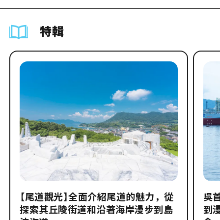
特輯
【尾道觀光】全面介紹尾道的魅力，從
吳
探索其丘陵街道和沿著海岸漫步到島
到