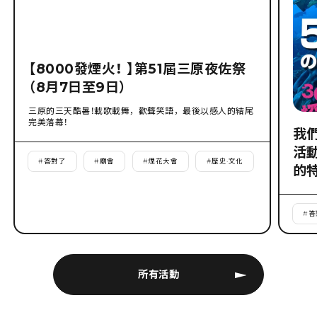
【8000發煙火！ 】第51屆三原夜佐祭
（8月7日至9日）
三原的三天酷暑！載歌載舞，歡聲笑語，最後以感人的結尾
完美落幕！
我
活
#
答對了
#
廟會
#
煙花大會
#
歷史·文化
的
#
答
所有活動