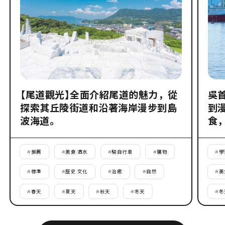
【尾道觀光】全面介紹尾道的魅力，從
吳
探索其丘陵街道和沿著海岸漫步到島
到
波海道。
食
#
推薦
#
美食·酒水
#
騎自行車
#
購物
#
學
#
標準
#
歷史·文化
#
治癒
#
自然
#
美
#
春天
#
夏天
#
秋天
#
冬天
#
冬