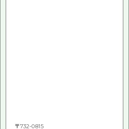
〒
732-0815