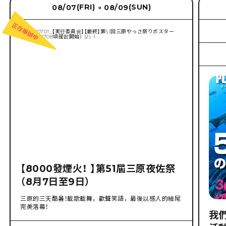
(FRI)
(SUN)
08/07
08/09
→
【8000發煙火！ 】第51屆三原夜佐祭
（8月7日至9日）
三原的三天酷暑！載歌載舞，歡聲笑語，最後以感人的結尾
完美落幕！
我