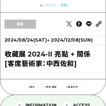
即時訊息
廣島市內
HOME
活動
安芸
騎自行車
安芸
答對了
有用的信息
購物
答對了
結束
美北
運動
列表
HOME
美北
藝北
夜晚生活
存取
2024/08/24(SAT)
→
2024/12/08(SUN)
藝北
宮島周邊
世界遺產
輔助流量摘要
新聞
宮島周邊
收藏展 2024-II 亮點 + 關係
東山口
學習·體驗
設施擁堵
東山口
[客席藝術家：中西佐和]
愛媛
標準
超值遊覽門票
短途旅行
島根
歷史·文化
行李寄存及運送服務
半天
治癒
廣島好客通行證
一日遊
#
藝術
#
學習·體驗
#
廣島市內
自然
廣島免費 Wi-Fi
1晚2天
面向外國遊客的街角旅遊信息中心
INFORMATION
ACCESS