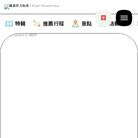
特輯
推薦行程
景點
活動
特輯
列表
推薦行程
推薦
列表
景點
藝術
Dive! Hiroshima 官方向導
列表
活動·廟會
活動
廣島隨意旅行
廣島市內
美食·酒水