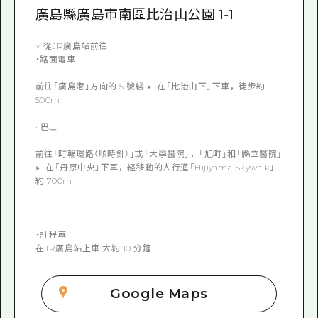
廣島縣廣島市南區比治山公園 1-1
▽ 從JR廣島站前往
・路面電車
前往「廣島港」方向的 5 號綫 ▶ ︎ 在「比治山下」下車，徒步約
500m
· 巴士
前往「町輪環路（順時針）」或「大學醫院」，「旭町」和「縣立醫院」
▶ ︎ 在「丹原中央」下車，經移動的人行道「Hijiyama Skywalk」
約 700m
・計程車
在JR廣島站上車 大約 10 分鐘
Google Maps