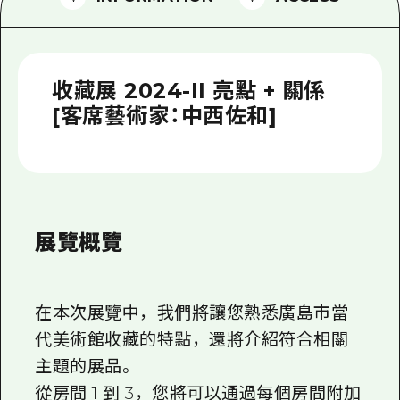
2晚3天
志願者指南
廣島視頻
收藏展 2024-II 亮點 + 關係
常見問題
[客席藝術家：中西佐和]
照片下載
災難發生期間的交通資訊
廣島縣觀光宣傳冊
展覽概覽
在本次展覽中，我們將讓您熟悉廣島市當
代美術館收藏的特點，還將介紹符合相關
主題的展品。
從房間 1 到 3，您將可以通過每個房間附加