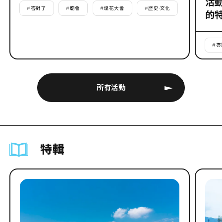
活
#
答對了
#
廟會
#
煙花大會
#
歷史·文化
的
#
答
所有活動
特輯