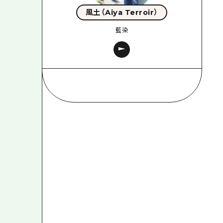
風土（Aiya Terroir）
藍染