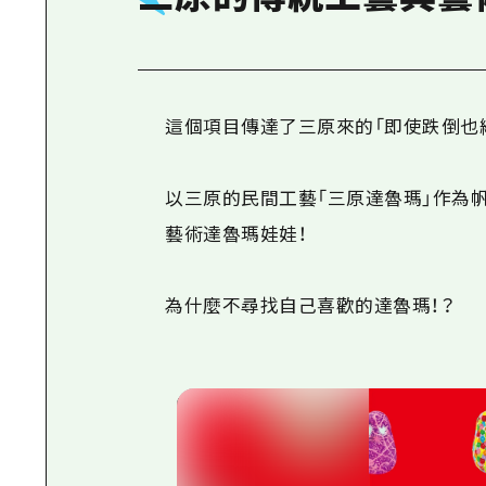
這個項目傳達了三原來的「即使跌倒也
以三原的民間工藝「三原達魯瑪」作為帆
藝術達魯瑪娃娃！
為什麼不尋找自己喜歡的達魯瑪！？