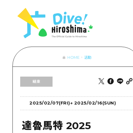
列表
存取
輔助流量摘
設施擁堵
超值遊覽門
HOME
活動
列
行李寄存及
推
結束
藝
活
美
2025/02/07(FRI)
→
2025/02/16(SUN)
達魯馬特 2025