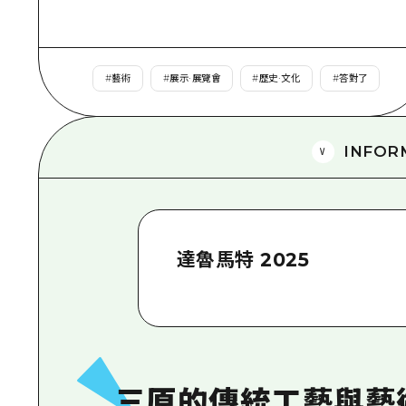
#
藝術
#
展示·展覽會
#
歷史·文化
#
答對了
INFOR
達魯馬特 2025
三原的傳統工藝與藝