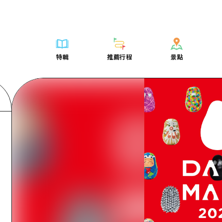
列表
列表
廣島好客通行證
騎自行車
學習·體驗
廣島市內
列表
常見問題
短途旅行
推薦
Dive! Hiroshima 官方向導
廣島免費 Wi-Fi
購物
標準
安芸
廣島市內
照片下載
半天
特輯
推薦行程
景點
要
藝術
廣島隨意旅行
面向外國遊客的街角旅遊信息中心
運動
歷史·文化
答對了
安芸
災難發生期
一日遊
特輯
推薦行程
景點
活動·廟會
志願者指南
夜晚生活
治癒
美北
答對了
廣島縣觀光
1晚2天
票
美食·酒水
廣島視頻
世界遺產
自然
藝北
美北
2晚3天
表
列表
騎自行車
列表
學習·體驗
廣島市內
列表
廣島好客通行
短途旅
運送服務
宮島周邊
藝北
薦
Dive! Hiroshima 官方向導
購物
存取
標準
安芸
廣島市內
廣島免費 Wi-
半天
東山口
宮島周邊
術
廣島隨意旅行
運動
輔助流量摘要
歷史·文化
答對了
安芸
面向外國遊客
一日遊
東山口
動·廟會
夜晚生活
設施擁堵
治癒
美北
答對了
志願者指南
1晚2天
愛媛
食·酒水
世界遺產
超值遊覽門票
自然
藝北
美北
廣島視頻
2晚3
島根
行李寄存及運送服務
宮島周邊
藝北
東山口
宮島周邊
東山口