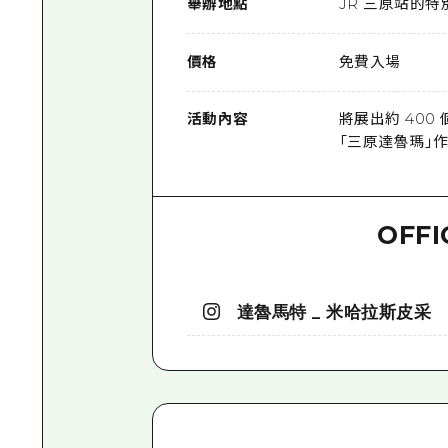
舉辦地點
JR 三原站的特
價格
免費入場
活動內容
將展出約 40
「三原達魯瑪」
OFFI
達魯馬特 _ 米哈拉斯皮采