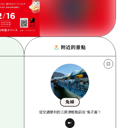
附近的景點
兔線
從交通便利的三原港輕鬆前往“兔子島”！