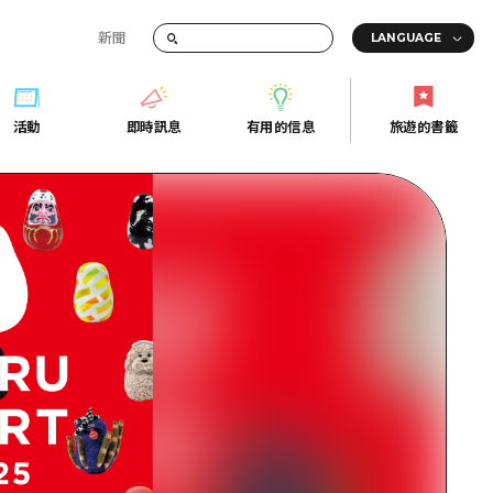
新聞
活動
即時訊息
有用的信息
旅遊的書籤
間的交通資訊
活動
即時訊息
有用的信息
旅遊的書籤
宣傳冊
證
行
常見問題
Fi
照片下載
的街角旅遊信息中心
災難發生期間的交通資訊
廣島縣觀光宣傳冊
天