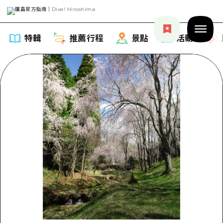
特輯
推薦行程
景點
活動
特輯
列表
推薦行程
推薦
列表
景點
藝術
Dive! Hiroshima 官方向導
列表
活動·廟會
活動
廣島隨意旅行
廣島市內
美食·酒水