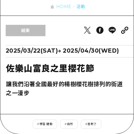
即時訊息
廣島市內
HOME
活動
安芸
騎自行車
安芸
答對了
有用的信息
購物
答對了
結束
美北
運動
列表
HOME
美北
藝北
夜晚生活
存取
2025/03/22(SAT)
→
2025/04/30(WED)
藝北
宮島周邊
世界遺產
輔助流量摘要
新聞
宮島周邊
佐樂山富良之里櫻花節
東山口
學習·體驗
設施擁堵
東山口
愛媛
標準
超值遊覽門票
讓我們沿著全國最好的楊樹櫻花樹排列的街道
短途旅行
島根
之一漫步
歷史·文化
行李寄存及運送服務
半天
治癒
廣島好客通行證
一日遊
自然
廣島免費 Wi-Fi
1晚2天
#
學習·體驗
#
自然
#
答對了
面向外國遊客的街角旅遊信息中心