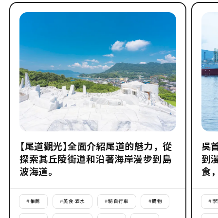
【尾道觀光】全面介紹尾道的魅力，從
吳
探索其丘陵街道和沿著海岸漫步到島
到
波海道。
食
#
推薦
#
美食·酒水
#
騎自行車
#
購物
#
學