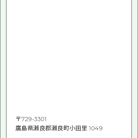
〒
729-3301
廣島県瀨良郡瀨良町小田里 1049