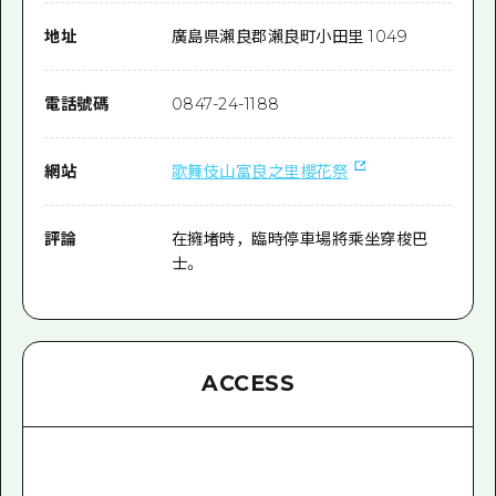
地址
廣島県瀨良郡瀨良町小田里 1049
電話號碼
0847-24-1188
網站
歌舞伎山富良之里櫻花祭
評論
在擁堵時，臨時停車場將乘坐穿梭巴
士。
ACCESS