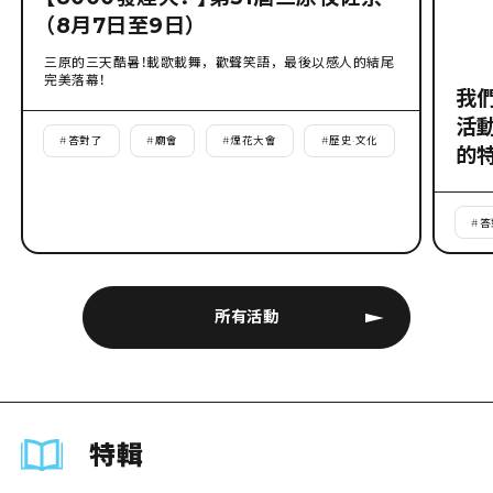
（8月7日至9日）
三原的三天酷暑！載歌載舞，歡聲笑語，最後以感人的結尾
完美落幕！
我
活
#
答對了
#
廟會
#
煙花大會
#
歷史·文化
的
#
答
所有活動
特輯