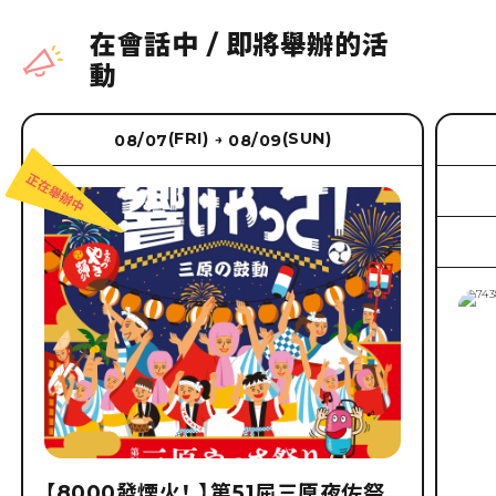
在會話中
/
即將舉辦的活
動
(FRI)
(SUN)
08/07
08/09
→
【8000發煙火！ 】第51屆三原夜佐祭