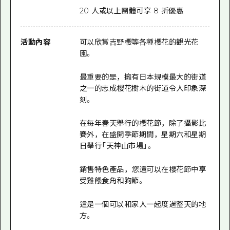
20 人或以上團體可享 8 折優惠
活動內容
可以欣賞吉野櫻等各種櫻花的觀光花
園。
最重要的是，擁有日本規模最大的街道
之一的志成櫻花樹木的街道令人印象深
刻。
在每年春天舉行的櫻花節，除了攝影比
賽外，在盛開季節期間，星期六和星期
日舉行「天神山市場」。
銷售特色產品，您還可以在櫻花節中享
受雞餵食角和狗節。
這是一個可以和家人一起度過整天的地
方。