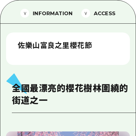
2晚3天
志願者指南
INFORMATION
ACCESS
廣島視頻
常見問題
佐樂山富良之里櫻花節
照片下載
災難發生期間的交通資訊
廣島縣觀光宣傳冊
全國最漂亮的櫻花樹林圍繞的
街道之一