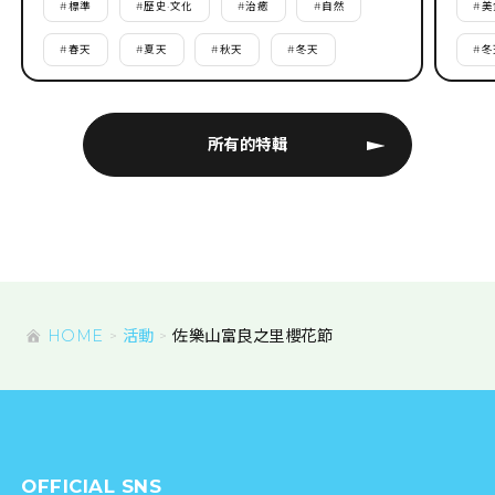
#
標準
#
歷史·文化
#
治癒
#
自然
#
美
#
春天
#
夏天
#
秋天
#
冬天
#
冬
所有的特輯
HOME
活動
佐樂山富良之里櫻花節
OFFICIAL SNS