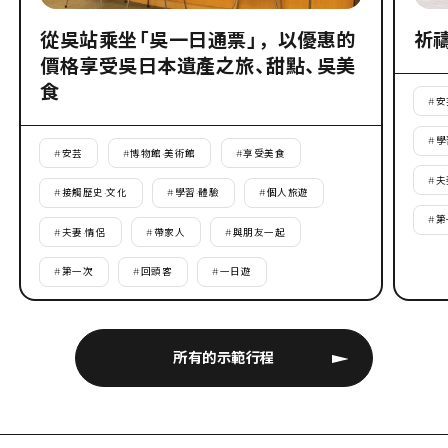
從吳站乘坐「吳一日通票」，以優惠的
祈
價格享受吳日本遺產之旅、甜點、吳美
食
#
安
#
學
#
安芸
#
博物館·美術館
#
享受美食
#
夫
#
接觸歷史·文化
#
學習·體驗
#
個人旅遊
#
第
#
夫妻·情侶
#
帶家人
#
與朋友一起
#
第一次
#
回頭客
#
一日遊
所有的示範行程