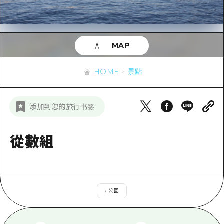
即時訊息
廣島市內
安芸
騎自行車
安芸
答對了
有用的信息
購物
答對了
MAP
美北
運動
列表
HOME
美北
藝北
HOME
景點
夜晚生活
存取
藝北
宮島周邊
世界遺產
輔助流量摘要
新聞
宮島周邊
添加到您的旅行书签
東山口
學習·體驗
設施擁堵
東山口
愛媛
標準
從數組
超值遊覽門票
短途旅行
島根
歷史·文化
行李寄存及運送服務
半天
治癒
廣島好客通行證
一日遊
#
公園
自然
廣島免費 Wi-Fi
1晚2天
面向外國遊客的街角旅遊信息中心