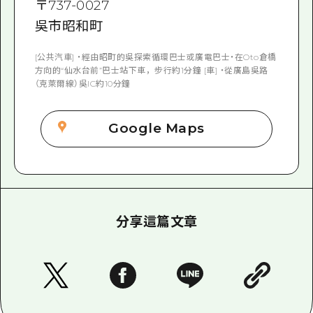
〒
737-0027
吳市昭和町
[公共汽車] ・經由昭町的吳探索循環巴士或廣電巴士・在Oto倉橋
方向的“仙水台前”巴士站下車，步行約1分鐘 [車] ・從廣島吳路
（克萊爾線）吳IC約10分鐘
Google Maps
分享這篇文章