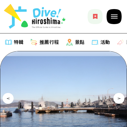
特輯
推薦行程
景點
活動
特輯
列表
推薦行程
推薦
列表
景點
藝術
Dive! Hiroshima 官方向導
列表
活動·廟會
活動
廣島隨意旅行
廣島市內
美食·酒水