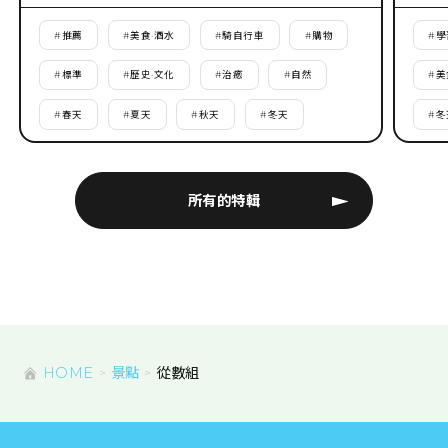
#
推薦
#
美食·酒水
#
騎自行車
#
購物
#
學
#
標準
#
歷史·文化
#
治癒
#
自然
#
美
#
春天
#
夏天
#
秋天
#
冬天
#
冬
所有的特輯
HOME
景點
從數組