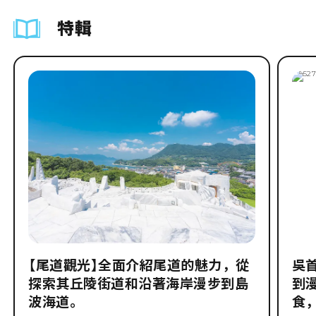
特輯
【尾道觀光】全面介紹尾道的魅力，從
吳
探索其丘陵街道和沿著海岸漫步到島
到
波海道。
食