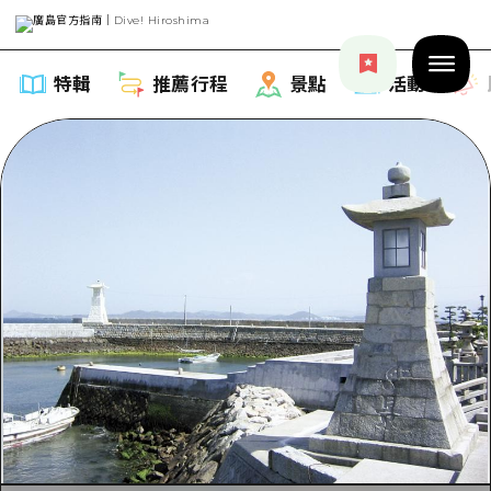
特輯
推薦行程
景點
活動
特輯
列表
推薦行程
推薦
列表
景點
藝術
Dive! Hiroshima 官方向導
列表
活動·廟會
活動
廣島隨意旅行
廣島市內
美食·酒水