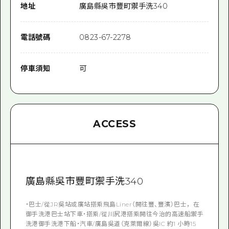
地址
廣島縣吳市豐町禦手洗340
電話號碼
0823-67-2278
停車須知
可
ACCESS
廣島縣吳市豐町禦手洗340
・巴士/從JR吳站或廣站搭乘飛島Liner（開往豐、豐濱）巴士，在
御手洗港巴士站下車・搭乘/從川尻港搭乘開往今治的高速船禦手
洗港御手洗港下船・汽車/廣島吳道（克萊爾線）吳IC 約1 小時15