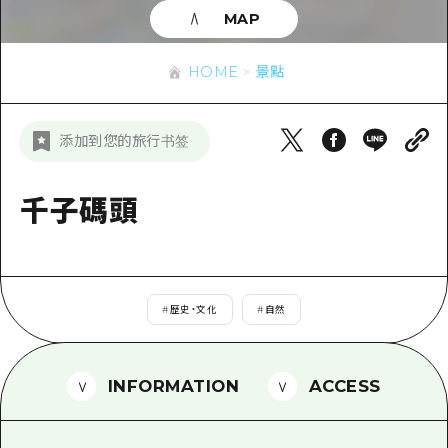
即時訊息
廣島市內
MAP
安芸
騎自行車
安芸
答對了
有用的信息
購物
HOME
景點
答對了
美北
運動
列表
HOME
美北
添加到您的旅行书签
藝北
夜晚生活
存取
藝北
宮島周邊
世界遺產
輔助流量摘要
千子碼頭
新聞
宮島周邊
東山口
學習·體驗
設施擁堵
東山口
愛媛
標準
超值遊覽門票
短途旅行
島根
#
歷史・文化
#
自然
歷史·文化
行李寄存及運送服務
半天
治癒
廣島好客通行證
一日遊
INFORMATION
ACCESS
自然
廣島免費 Wi-Fi
1晚2天
面向外國遊客的街角旅遊信息中心