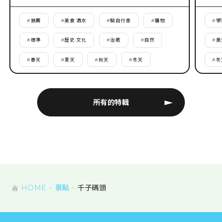
#
推薦
#
美食·酒水
#
騎自行車
#
購物
#
學
#
標準
#
歷史·文化
#
治癒
#
自然
#
美
#
春天
#
夏天
#
秋天
#
冬天
#
冬
所有的特輯
HOME
景點
千子碼頭