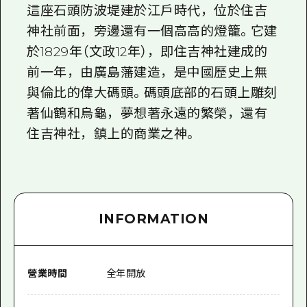
2晚3天
這座石頭防波堤建於江戶時代，位於住吉
志願者指南
神社前面，旁邊還有一個高高的燈籠。它建
廣島視頻
於1829年（文政12年），即住吉神社建成的
前一年，由廣島藩建造，是中國歷史上無
常見問題
與倫比的偉大碼頭。碼頭底部的石頭上雕刻
照片下載
著仙鶴和烏龜，夢想著永遠的繁榮，還有
災難發生期間的交通資訊
住吉神社，鎮上的商業之神。
廣島縣觀光宣傳冊
INFORMATION
營業時間
全年開放