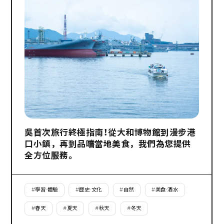
吳首次旅行終極指南！從大和博物館到漫步港
口小鎮，再到品嚐當地美食，我們為您提供
全方位服務。
#
學習·體驗
#
歷史·文化
#
自然
#
美食·酒水
#
春天
#
夏天
#
秋天
#
冬天