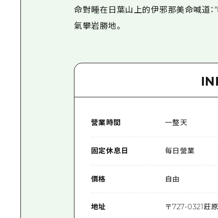
命對睡在日葉山上的伊邪那美命喊道：
氣攀岩勝地。
I
營業時間
一整天
固定休息日
每日營業
價格
自由
地址
〒
727-0321
莊原