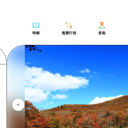
列表
列表
廣島好客通行證
騎自行車
學習·體驗
廣島市內
列表
常見問題
短途旅行
推薦
Dive! Hiroshima 官方向導
廣島免費 Wi-Fi
購物
標準
安芸
廣島市內
照片下載
半天
特輯
推薦行程
景點
要
藝術
廣島隨意旅行
面向外國遊客的街角旅遊信息中心
運動
歷史·文化
答對了
安芸
災難發生期
一日遊
特輯
推薦行程
景點
活動·廟會
志願者指南
夜晚生活
治癒
美北
答對了
廣島縣觀光
1晚2天
票
美食·酒水
廣島視頻
世界遺產
自然
藝北
美北
2晚3天
表
列表
騎自行車
列表
學習·體驗
廣島市內
列表
廣島好客通行
短途旅
運送服務
宮島周邊
藝北
薦
Dive! Hiroshima 官方向導
購物
存取
標準
安芸
廣島市內
廣島免費 Wi-
半天
東山口
宮島周邊
術
廣島隨意旅行
運動
輔助流量摘要
歷史·文化
答對了
安芸
面向外國遊客
一日遊
東山口
動·廟會
夜晚生活
設施擁堵
治癒
美北
答對了
志願者指南
1晚2天
愛媛
食·酒水
世界遺產
超值遊覽門票
自然
藝北
美北
廣島視頻
2晚3
島根
行李寄存及運送服務
宮島周邊
藝北
東山口
宮島周邊
東山口