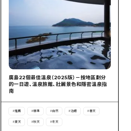
廣島22個最佳溫泉（2025版）－按地區劃分
的一日遊、溫泉旅館、壯麗景色和隱密溫泉指
南
#
推薦
#
標準
#
自然
#
治癒
#
春天
#
夏天
#
秋天
#
冬天