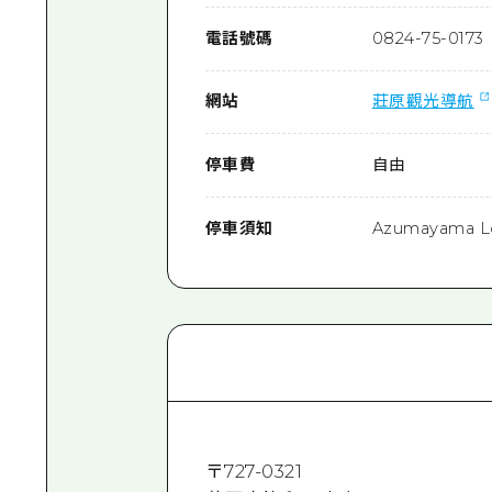
電話號碼
0824-75-0173
網站
莊原觀光導航
停車費
自由
停車須知
Azumayama
〒
727-0321