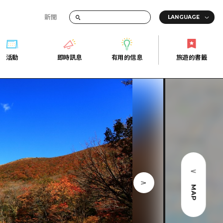
新聞
活動
即時訊息
有用的信息
旅遊的書籤
間的交通資訊
活動
即時訊息
有用的信息
旅遊的書籤
宣傳冊
證
行
常見問題
Fi
照片下載
的街角旅遊信息中心
災難發生期間的交通資訊
廣島縣觀光宣傳冊
天
MAP