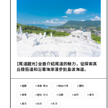
【尾道觀光】全面介紹尾道的魅力，從探索其
丘陵街道和沿著海岸漫步到島波海道。
#
推薦
#
美食·酒水
#
騎自行車
#
購物
#
標準
#
歷史·文化
#
治癒
#
自然
#
春天
#
夏天
#
秋天
#
冬天