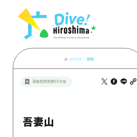
列表
存取
輔助流量摘
設施擁堵
超值遊覽門
HOME
景點
列
行李寄存及
推
添加到您的旅行书签
藝
活
美
吾妻山