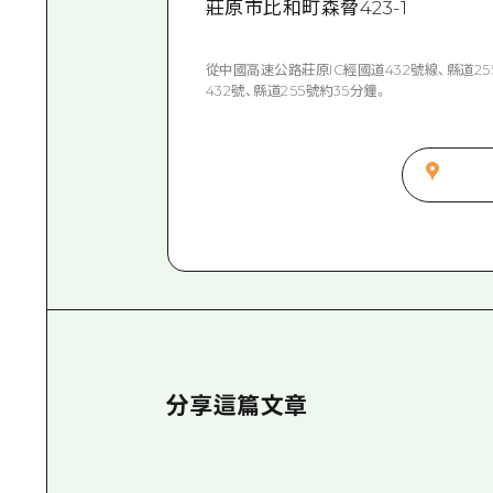
莊原市比和町森脅423-1
從中國高速公路莊原IC經國道432號線、縣道2
432號、縣道255號約35分鐘。
分享這篇文章