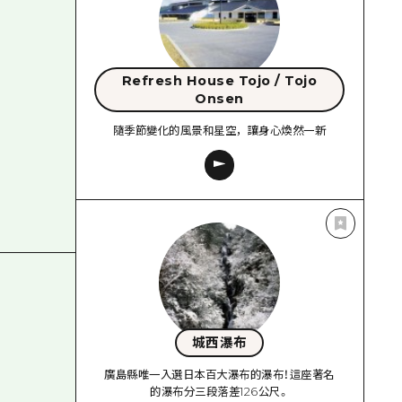
Refresh House Tojo / Tojo
Onsen
隨季節變化的風景和星空，讓身心煥然一新
城西瀑布
廣島縣唯一入選日本百大瀑布的瀑布！這座著名
的瀑布分三段落差126公尺。