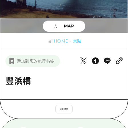
即時訊息
廣島市內
安芸
騎自行車
安芸
答對了
有用的信息
購物
答對了
MAP
美北
運動
列表
HOME
美北
藝北
HOME
景點
夜晚生活
存取
藝北
宮島周邊
世界遺產
輔助流量摘要
新聞
宮島周邊
添加到您的旅行书签
東山口
學習·體驗
設施擁堵
東山口
愛媛
標準
豐浜橋
超值遊覽門票
短途旅行
島根
歷史·文化
行李寄存及運送服務
半天
治癒
廣島好客通行證
一日遊
#
自然
自然
廣島免費 Wi-Fi
1晚2天
面向外國遊客的街角旅遊信息中心