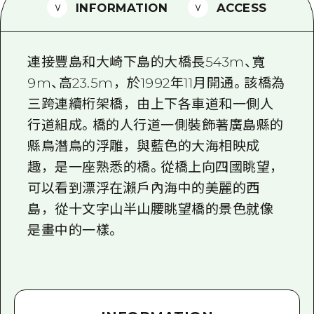
2晚3天
INFORMATION
ACCESS
志願者指南
廣島視頻
連接豐島和大崎下島的大橋長543m、寬
常見問題
9m、高23.5m，於1992年11月開通。該橋為
三跨連續桁架橋，由上下各車道和一側人
照片下載
行道組成。橋的人行道一側裝飾著廣島縣的
災難發生期間的交通資訊
縣鳥潛鳥的浮雕，與藍色的大海相映成
廣島縣觀光宣傳冊
趣，是一座熟悉的橋。從橋上向四國眺望，
可以看到漂浮在瀨戶內海中的美麗的西
島，從十文字山半山腰眺望橋的景色就像
是畫中的一樣。