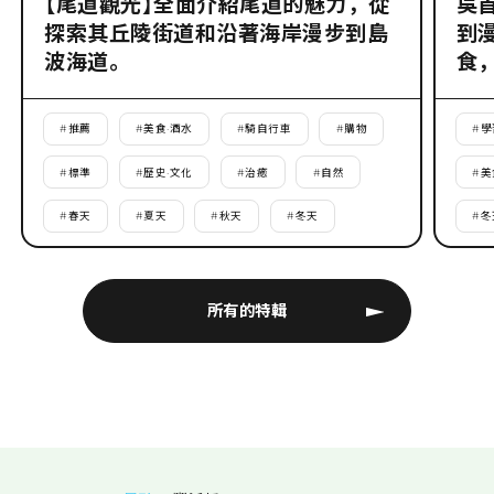
【尾道觀光】全面介紹尾道的魅力，從
吳
探索其丘陵街道和沿著海岸漫步到島
到
波海道。
食
#
推薦
#
美食·酒水
#
騎自行車
#
購物
#
學
#
標準
#
歷史·文化
#
治癒
#
自然
#
美
#
春天
#
夏天
#
秋天
#
冬天
#
冬
所有的特輯