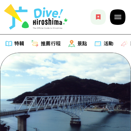
特輯
推薦行程
景點
活動
特輯
列表
推薦行程
推薦
列表
景點
藝術
Dive! Hiroshima 官方向導
列表
活動·廟會
活動
廣島隨意旅行
廣島市內
美食·酒水