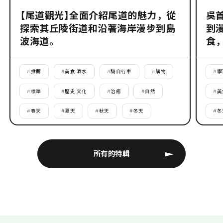
【尾道觀光】全面介紹尾道的魅力，從
吳
探索其丘陵街道和沿著海岸漫步到島
到
波海道。
食
#
推薦
#
美食·酒水
#
騎自行車
#
購物
#
學
#
標準
#
歷史·文化
#
治癒
#
自然
#
美
#
春天
#
夏天
#
秋天
#
冬天
#
冬
所有的特輯