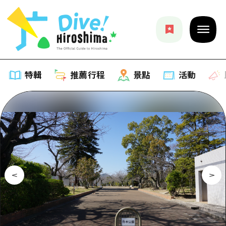
特輯
推薦行程
景點
活動
特輯
列表
推薦行程
推薦
列表
景點
藝術
Dive! Hiroshima 官方向導
列表
活動·廟會
活動
廣島隨意旅行
廣島市內
美食·酒水