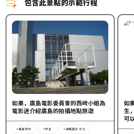
包含此景點的示範行程
如果，廣島電影委員會的西﨑小姐為
如
電影迷介紹廣島的拍攝地點旅遊
生
可
#
廣島市內
#
安芸
#
接觸歷史·文化