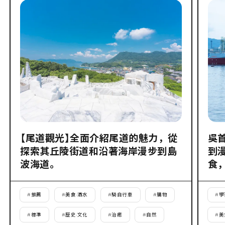
【尾道觀光】全面介紹尾道的魅力，從
吳
探索其丘陵街道和沿著海岸漫步到島
到
波海道。
食
#
推薦
#
美食·酒水
#
騎自行車
#
購物
#
學
#
標準
#
歷史·文化
#
治癒
#
自然
#
美