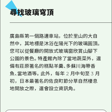
2晚3天
志願者指南
尋找玻璃穹頂
廣島視頻
常見問題
廣島縣第一個路邊車站，位於里山的大自
照片下載
然中，其地標是沐浴在陽光下的玻璃圓頂。
災難發生期間的交通資訊
您可以從餐廳的開放式玻璃窗欣賞山腳下
廣島縣觀光宣傳冊
公園的景色。特產館內除了當地蔬菜外，還
備有莊原著名的糕點羊羹、多蘇川海帶香
魚、當地酒等。此外，每年 2 月中旬至 3 月
初，日本最著名的佐良町節分草自然棲息
地開放之際，還會設立資訊角。