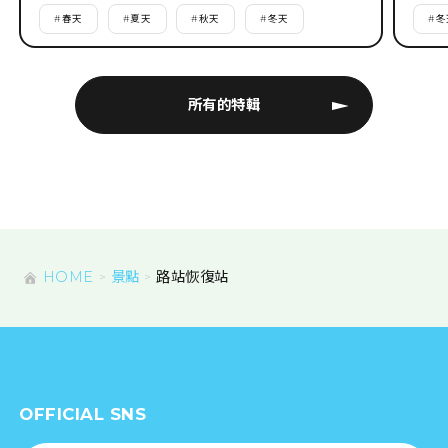
#
春天
#
夏天
#
秋天
#
冬天
#
冬
所有的特輯
HOME
景點
路站恢復站
OFFICIAL SNS