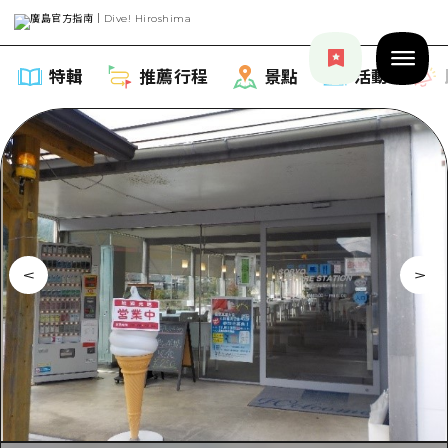
特輯
推薦行程
景點
活動
特輯
列表
推薦行程
推薦
列表
景點
藝術
Dive! Hiroshima 官方向導
列表
活動·廟會
活動
廣島隨意旅行
廣島市內
美食·酒水