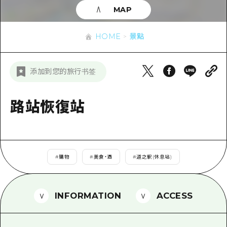
即時訊息
廣島市內
MAP
安芸
騎自行車
安芸
答對了
有用的信息
購物
HOME
景點
答對了
美北
運動
列表
HOME
美北
添加到您的旅行书签
藝北
夜晚生活
存取
藝北
宮島周邊
世界遺產
輔助流量摘要
路站恢復站
新聞
宮島周邊
東山口
學習·體驗
設施擁堵
東山口
愛媛
標準
超值遊覽門票
短途旅行
島根
#
購物
#
美食・酒
#
道之駅(休息站)
歷史·文化
行李寄存及運送服務
半天
治癒
廣島好客通行證
一日遊
INFORMATION
ACCESS
自然
廣島免費 Wi-Fi
1晚2天
面向外國遊客的街角旅遊信息中心