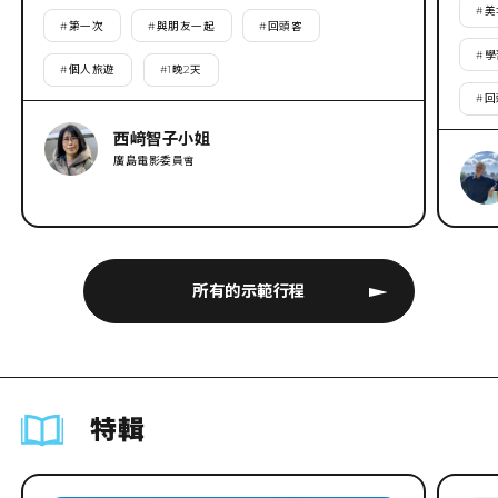
#
美
#
第一次
#
與朋友一起
#
回頭客
#
學
#
個人旅遊
#
1晚2天
#
回
西﨑智子小姐
廣島電影委員會
所有的示範行程
特輯