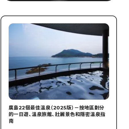
廣島22個最佳溫泉（2025版）－按地區劃分
的一日遊、溫泉旅館、壯麗景色和隱密溫泉指
南