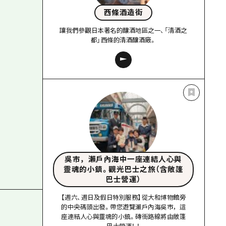
西條酒造街
讓我們參觀日本著名的釀酒地區之一、「清酒之
都」西條的清酒釀酒廠。
吳市，瀨戶內海中一座連結人心與
靈魂的小鎮。觀光巴士之旅（含敞篷
巴士營運）
【週六、週日及假日特別服務】從大和博物館旁
的中央碼頭出發。帶您遊覽瀨戶內海吳市，這
座連結人心與靈魂的小鎮。磚街路線將由敞篷