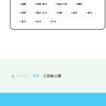
#
推薦
#
美食·酒水
#
騎自行車
#
購物
#
標準
#
歷史·文化
#
治癒
#
自然
#
春天
#
夏天
#
秋天
#
冬天
HOME
景點
江田島公園