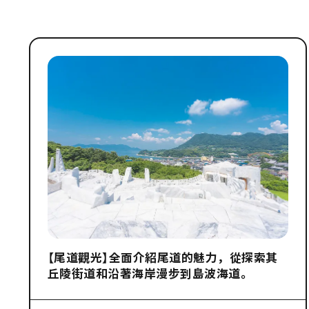
【尾道觀光】全面介紹尾道的魅力，從探索其
丘陵街道和沿著海岸漫步到島波海道。