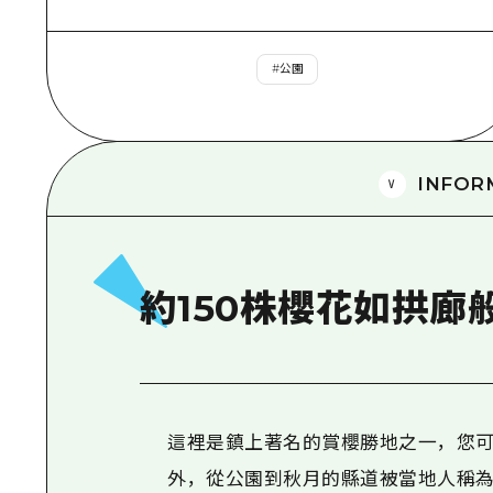
#
公園
INFOR
約150株櫻花如拱廊
這裡是鎮上著名的賞櫻勝地之一，您可
外，從公園到秋月的縣道被當地人稱為