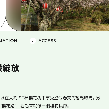
愛媛
島根
MATION
ACCESS
般綻放
以在大約150棵櫻花樹中享受整個春天的輕鬆時光。另
“櫻花路”，看起來就像一個櫻花拱廊。