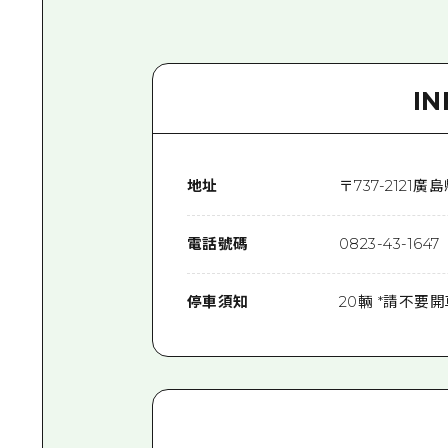
I
地址
〒
737-2121
廣島
電話號碼
0823-43-1647
停車須知
20輛 *請不