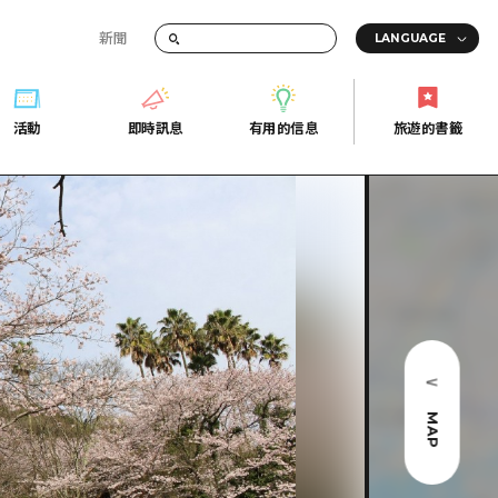
新聞
活動
即時訊息
有用的信息
旅遊的書籤
間的交通資訊
活動
即時訊息
有用的信息
旅遊的書籤
宣傳冊
證
行
常見問題
Fi
照片下載
的街角旅遊信息中心
災難發生期間的交通資訊
廣島縣觀光宣傳冊
天
MAP