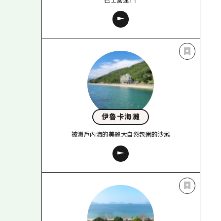
巴士營運！ ！
伊魯卡海灘
被瀨戶內海的美麗大自然包圍的沙灘