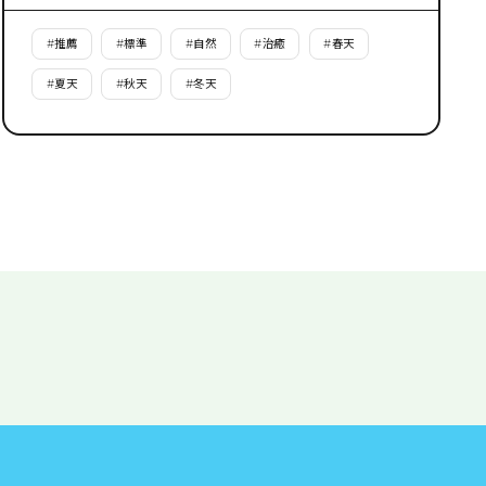
#
推薦
#
標準
#
自然
#
治癒
#
春天
#
夏天
#
秋天
#
冬天