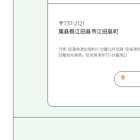
〒
737-2121
廣島縣江田島市江田島町
汽車：從霧串港出發約10分鐘公共交通：從吳港
分鐘到光陽港，從光陽港步行5分鐘港口