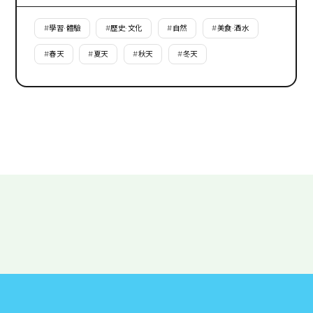
#
學習·體驗
#
歷史·文化
#
自然
#
美食·酒水
#
春天
#
夏天
#
秋天
#
冬天