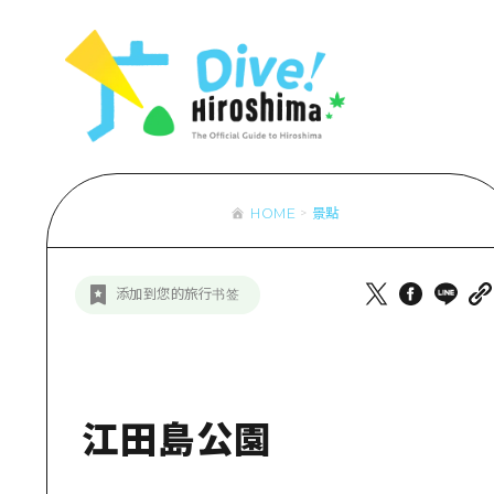
列表
存取
輔助流量摘
設施擁堵
超值遊覽門
HOME
景點
列
行李寄存及
推
添加到您的旅行书签
藝
活
美
江田島公園