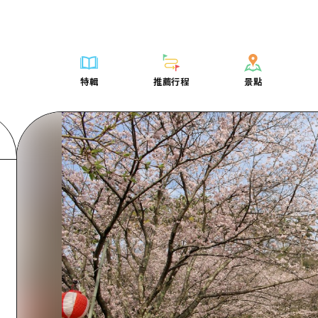
列表
列表
廣島好客通行證
騎自行車
學習·體驗
廣島市內
列表
常見問題
短途旅行
推薦
Dive! Hiroshima 官方向導
廣島免費 Wi-Fi
購物
標準
安芸
廣島市內
照片下載
半天
特輯
推薦行程
景點
要
藝術
廣島隨意旅行
面向外國遊客的街角旅遊信息中心
運動
歷史·文化
答對了
安芸
災難發生期
一日遊
特輯
推薦行程
景點
活動·廟會
志願者指南
夜晚生活
治癒
美北
答對了
廣島縣觀光
1晚2天
票
美食·酒水
廣島視頻
世界遺產
自然
藝北
美北
2晚3天
表
列表
騎自行車
列表
學習·體驗
廣島市內
列表
廣島好客通行
短途旅
運送服務
宮島周邊
藝北
薦
Dive! Hiroshima 官方向導
購物
存取
標準
安芸
廣島市內
廣島免費 Wi-
半天
東山口
宮島周邊
術
廣島隨意旅行
運動
輔助流量摘要
歷史·文化
答對了
安芸
面向外國遊客
一日遊
東山口
動·廟會
夜晚生活
設施擁堵
治癒
美北
答對了
志願者指南
1晚2天
愛媛
食·酒水
世界遺產
超值遊覽門票
自然
藝北
美北
廣島視頻
2晚3
島根
行李寄存及運送服務
宮島周邊
藝北
東山口
宮島周邊
東山口