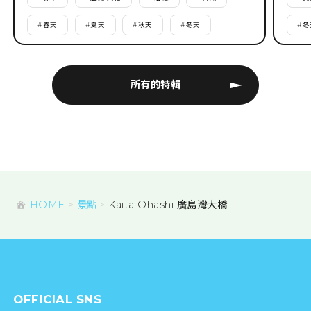
#
春天
#
夏天
#
秋天
#
冬天
#
冬
所有的特輯
HOME
景點
Kaita Ohashi 廣島灣大橋
OFFICIAL SNS