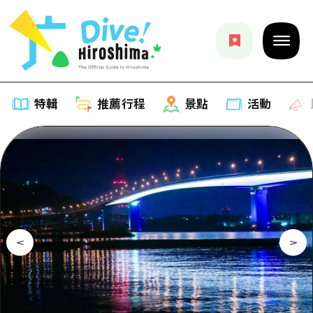
特輯
推薦行程
景點
活動
特輯
列表
推薦行程
推薦
列表
景點
藝術
Dive! Hiroshima 官方向導
列表
活動·廟會
活動
廣島隨意旅行
廣島市內
美食·酒水