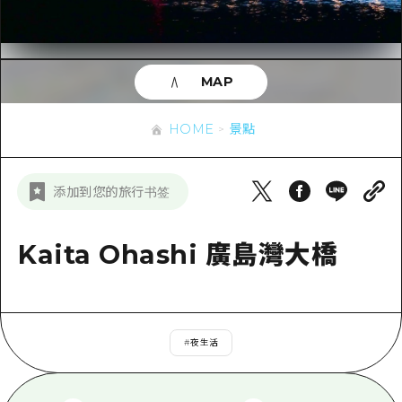
即時訊息
廣島市內
安芸
騎自行車
安芸
答對了
有用的信息
購物
答對了
MAP
美北
運動
列表
HOME
美北
藝北
HOME
景點
夜晚生活
存取
藝北
宮島周邊
世界遺產
輔助流量摘要
新聞
宮島周邊
添加到您的旅行书签
東山口
學習·體驗
設施擁堵
東山口
愛媛
標準
Kaita Ohashi 廣島灣大橋
超值遊覽門票
短途旅行
島根
歷史·文化
行李寄存及運送服務
半天
治癒
廣島好客通行證
一日遊
#
夜生活
自然
廣島免費 Wi-Fi
1晚2天
面向外國遊客的街角旅遊信息中心