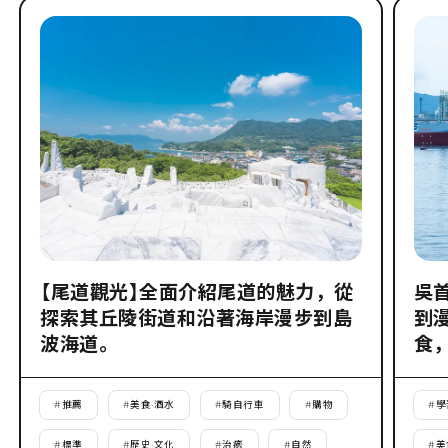
【尾道觀光】全面介紹尾道的魅力，從
吳
探索其丘陵街道和沿著海岸漫步到島
到
波海道。
食
#
推薦
#
美食·酒水
#
騎自行車
#
購物
#
學
#
標準
#
歷史·文化
#
治癒
#
自然
#
美