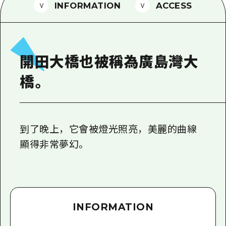
2晚3天
INFORMATION
ACCESS
志願者指南
廣島視頻
常見問題
開田大橋也被稱為廣島灣大
照片下載
橋。
災難發生期間的交通資訊
廣島縣觀光宣傳冊
到了晚上，它會被燈光照亮，美麗的曲線
顯得非常夢幻。
INFORMATION