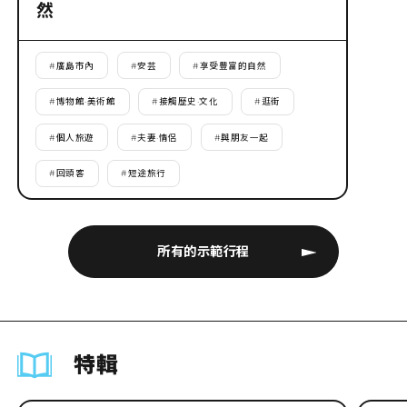
然
#
廣島市內
#
安芸
#
享受豐富的自然
#
博物館·美術館
#
接觸歷史·文化
#
逛街
#
個人旅遊
#
夫妻·情侶
#
與朋友一起
#
回頭客
#
短途旅行
所有的示範行程
特輯