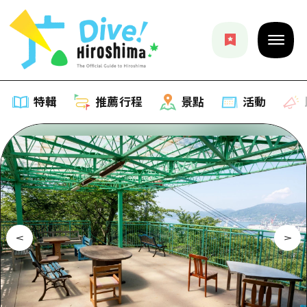
特輯
推薦行程
景點
活動
特輯
列表
推薦行程
推薦
列表
景點
藝術
Dive! Hiroshima 官方向導
列表
活動·廟會
活動
廣島隨意旅行
廣島市內
美食·酒水