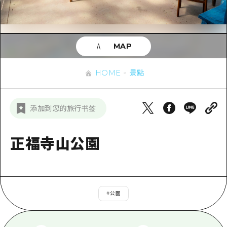
即時訊息
廣島市內
安芸
騎自行車
安芸
答對了
有用的信息
購物
答對了
MAP
美北
運動
列表
HOME
美北
藝北
HOME
景點
夜晚生活
存取
藝北
宮島周邊
世界遺產
輔助流量摘要
新聞
宮島周邊
添加到您的旅行书签
東山口
學習·體驗
設施擁堵
東山口
愛媛
標準
正福寺山公園
超值遊覽門票
短途旅行
島根
歷史·文化
行李寄存及運送服務
半天
治癒
廣島好客通行證
一日遊
#
公園
自然
廣島免費 Wi-Fi
1晚2天
面向外國遊客的街角旅遊信息中心