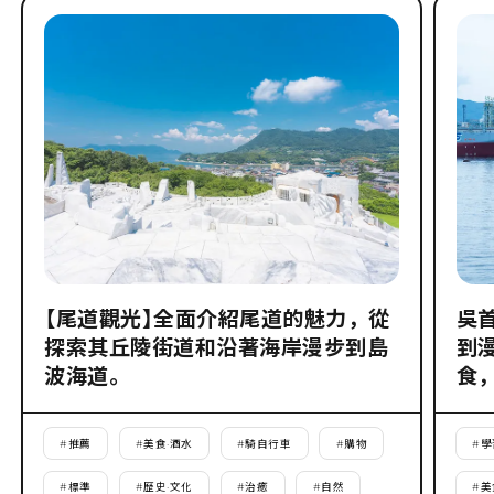
【尾道觀光】全面介紹尾道的魅力，從
吳
探索其丘陵街道和沿著海岸漫步到島
到
波海道。
食
#
推薦
#
美食·酒水
#
騎自行車
#
購物
#
學
#
標準
#
歷史·文化
#
治癒
#
自然
#
美