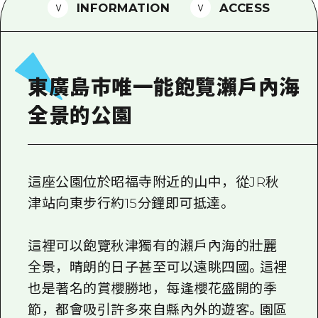
2晚3天
INFORMATION
ACCESS
志願者指南
廣島視頻
常見問題
東廣島市唯一能飽覽瀨戶內海
照片下載
全景的公園
災難發生期間的交通資訊
廣島縣觀光宣傳冊
這座公園位於昭福寺附近的山中，從JR秋
津站向東步行約15分鐘即可抵達。
這裡可以飽覽秋津獨有的瀨戶內海的壯麗
全景，晴朗的日子甚至可以遠眺四國。這裡
也是著名的賞櫻勝地，每逢櫻花盛開的季
節，都會吸引許多來自縣內外的遊客。園區