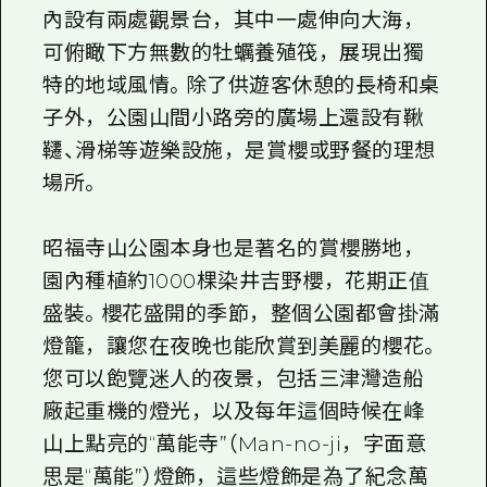
內設有兩處觀景台，其中一處伸向大海，
可俯瞰下方無數的牡蠣養殖筏，展現出獨
特的地域風情。除了供遊客休憩的長椅和桌
子外，公園山間小路旁的廣場上還設有鞦
韆、滑梯等遊樂設施，是賞櫻或野餐的理想
場所。
昭福寺山公園本身也是著名的賞櫻勝地，
園內種植約1000棵染井吉野櫻，花期正值
盛裝。櫻花盛開的季節，整個公園都會掛滿
燈籠，讓您在夜晚也能欣賞到美麗的櫻花。
您可以飽覽迷人的夜景，包括三津灣造船
廠起重機的燈光，以及每年這個時候在峰
山上點亮的“萬能寺”（Man-no-ji，字面意
思是“萬能”）燈飾，這些燈飾是為了紀念萬