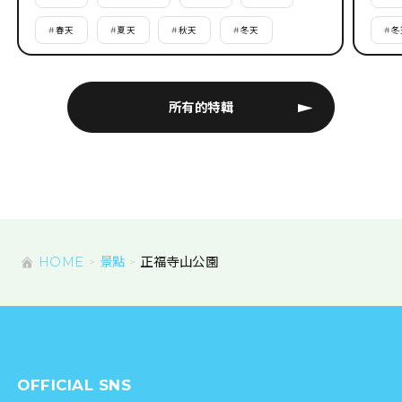
#
春天
#
夏天
#
秋天
#
冬天
#
冬
所有的特輯
HOME
景點
正福寺山公園
OFFICIAL SNS