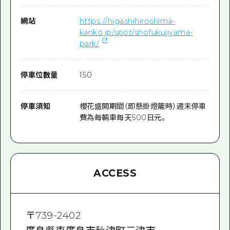
網站
https://higashihiroshima-
kanko.jp/spot/shofukujiyama-
park/
停車位數量
150
停車須知
櫻花盛開期間（即懸掛燈籠時）週末停車
費為每輛車每天500日元。
ACCESS
〒
739-2402