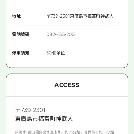
地址
〒
739-2301
東廣島市福富町神武人
電話號碼
082-435-2051
停車須知
30個單位
ACCESS
〒
739-2301
東廣島市福富町神武人
自駕車：從山陽自動車道志和IC約25分鐘，從西條IC約35分鐘