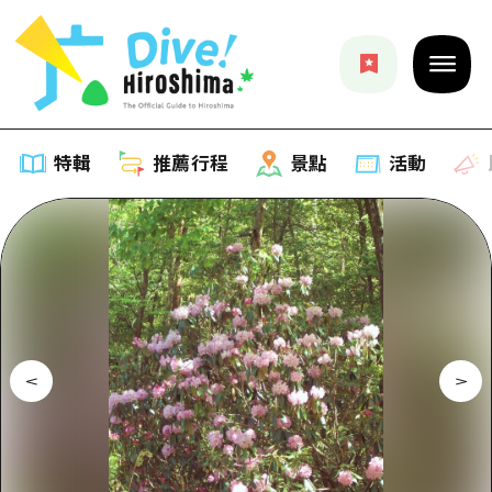
特輯
推薦行程
景點
活動
特輯
列表
推薦行程
推薦
列表
景點
藝術
Dive! Hiroshima 官方向導
列表
活動·廟會
活動
廣島隨意旅行
廣島市內
美食·酒水