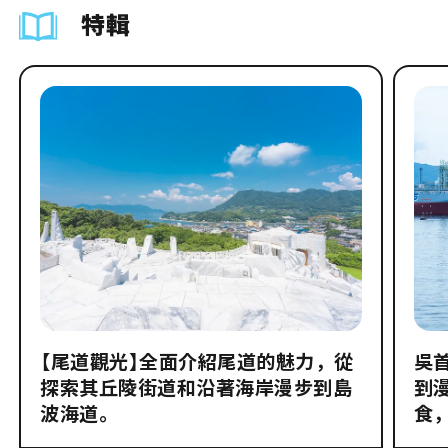
特輯
【尾道觀光】全面介紹尾道的魅力，從
吳
探索其丘陵街道和沿著海岸漫步到島
到
波海道。
食