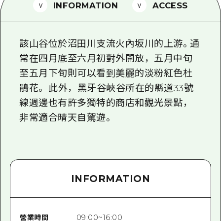
2晚3天
INFORMATION
ACCESS
志願者指南
廣島視頻
該山谷位於沼田川支流火內坂川的上游。通
常見問題
常在四月底至六月初對外開放，五月中旬
至五月下旬則可以看到美麗的淡粉紅色杜
照片下載
鵑花。 此外，黑牙谷峽谷所在的縣道33號
災難發生期間的交通資訊
線週邊也有許多獨特的商店和觀光景點，
廣島縣觀光宣傳冊
非常適合晴天自駕遊。
INFORMATION
營業時間
09:00~16:00