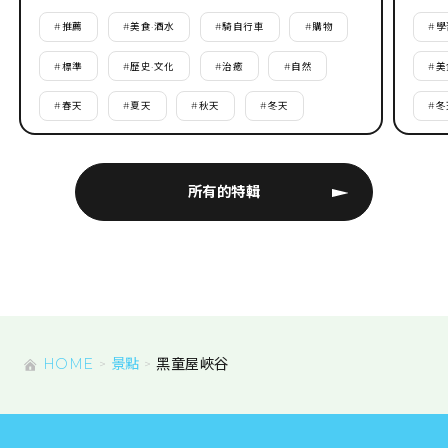
#
推薦
#
美食·酒水
#
騎自行車
#
購物
#
學
#
標準
#
歷史·文化
#
治癒
#
自然
#
美
#
春天
#
夏天
#
秋天
#
冬天
#
冬
所有的特輯
HOME
景點
黑童屋峽谷