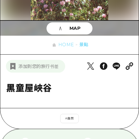
即時訊息
廣島市內
安芸
騎自行車
安芸
答對了
有用的信息
購物
答對了
MAP
美北
運動
列表
HOME
美北
藝北
HOME
景點
夜晚生活
存取
藝北
宮島周邊
世界遺產
輔助流量摘要
新聞
宮島周邊
添加到您的旅行书签
東山口
學習·體驗
設施擁堵
東山口
愛媛
標準
黑童屋峽谷
超值遊覽門票
短途旅行
島根
歷史·文化
行李寄存及運送服務
半天
治癒
廣島好客通行證
一日遊
#
自然
自然
廣島免費 Wi-Fi
1晚2天
面向外國遊客的街角旅遊信息中心