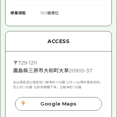
停車須知
100個單位
ACCESS
〒
729-1211
廣島縣三原市大和町大草20905-37
從山陽高速公路高知IC開車約35分鐘 公共JR山陽本線高知站，
巴士約15分鐘-在政府機關下車，出租車約7分鐘
Google Maps