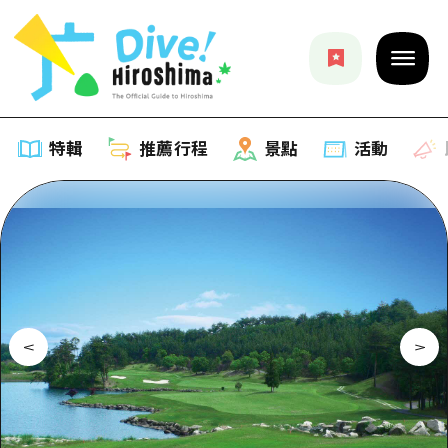
特輯
推薦行程
景點
活動
特輯
列表
推薦行程
推薦
列表
景點
藝術
Dive! Hiroshima 官方向導
列表
活動·廟會
活動
廣島隨意旅行
廣島市內
美食·酒水