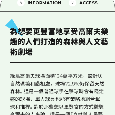
2晚3天
INFORMATION
ACCESS
志願者指南
廣島視頻
常見問題
為想要更豐富地享受高爾夫樂
照片下載
趣的人們打造的森林與人文藝
災難發生期間的交通資訊
術劇場
廣島縣觀光宣傳冊
綠鳥高爾夫球場面積134萬平方米，設計與
自然環境和諧相處，球場72.8%仍保留天然
森林。這是一個普通球手在擊球時會有穩定
感的球場，單人球員也能有策略地組合擊
球和推桿。對於那些想以更豐富的方式體驗
高爾夫的人來說，這是一個「森林與人民藝