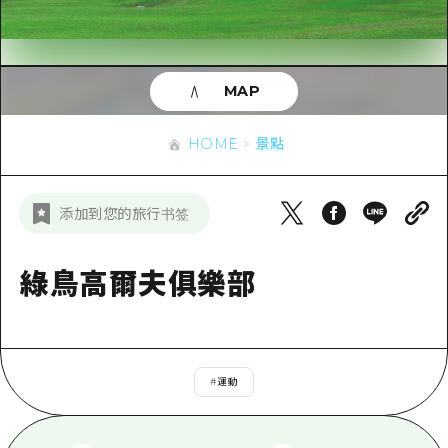
即時訊息
廣島市內
安芸
騎自行車
安芸
答對了
有用的信息
購物
答對了
MAP
美北
運動
列表
HOME
美北
藝北
HOME
景點
夜晚生活
存取
藝北
宮島周邊
世界遺產
輔助流量摘要
新聞
宮島周邊
添加到您的旅行书签
東山口
學習·體驗
設施擁堵
東山口
愛媛
標準
綠鳥高爾夫俱樂部
超值遊覽門票
短途旅行
島根
歷史·文化
行李寄存及運送服務
半天
治癒
廣島好客通行證
一日遊
#
運動
自然
廣島免費 Wi-Fi
1晚2天
面向外國遊客的街角旅遊信息中心