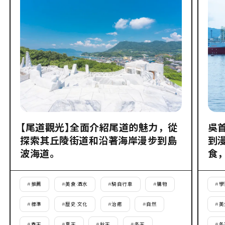
【尾道觀光】全面介紹尾道的魅力，從
吳
探索其丘陵街道和沿著海岸漫步到島
到
波海道。
食
#
推薦
#
美食·酒水
#
騎自行車
#
購物
#
學
#
標準
#
歷史·文化
#
治癒
#
自然
#
美
#
春天
#
夏天
#
秋天
#
冬天
#
冬