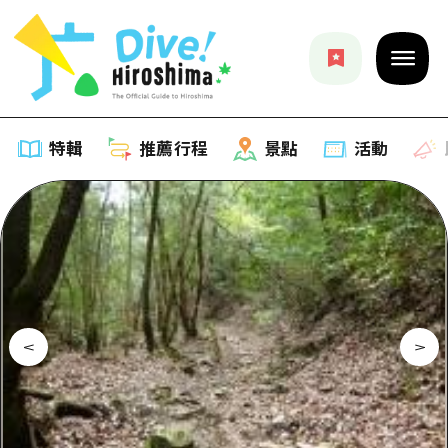
特輯
推薦行程
景點
活動
特輯
列表
推薦行程
推薦
列表
景點
藝術
Dive! Hiroshima 官方向導
列表
活動·廟會
活動
廣島隨意旅行
廣島市內
美食·酒水