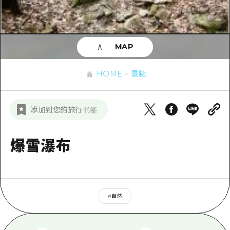
即時訊息
廣島市內
安芸
騎自行車
安芸
答對了
有用的信息
購物
答對了
MAP
美北
運動
列表
HOME
美北
藝北
HOME
景點
夜晚生活
存取
藝北
宮島周邊
世界遺產
輔助流量摘要
新聞
宮島周邊
添加到您的旅行书签
東山口
學習·體驗
設施擁堵
東山口
愛媛
標準
爆雪瀑布
超值遊覽門票
短途旅行
島根
歷史·文化
行李寄存及運送服務
半天
治癒
廣島好客通行證
一日遊
#
自然
自然
廣島免費 Wi-Fi
1晚2天
面向外國遊客的街角旅遊信息中心