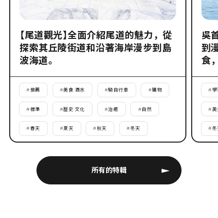
【尾道觀光】全面介紹尾道的魅力，從
吳
探索其丘陵街道和沿著海岸漫步到島
到
波海道。
食
#
推薦
#
美食·酒水
#
騎自行車
#
購物
#
學
#
標準
#
歷史·文化
#
治癒
#
自然
#
美
#
春天
#
夏天
#
秋天
#
冬天
#
冬
所有的特輯