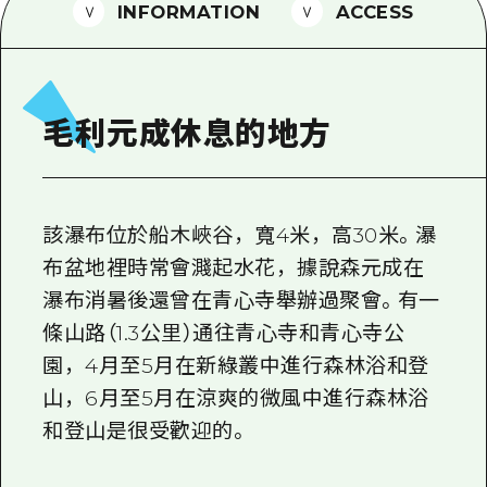
2晚3天
INFORMATION
ACCESS
志願者指南
廣島視頻
常見問題
毛利元成休息的地方
照片下載
災難發生期間的交通資訊
該瀑布位於船木峽谷，寬4米，高30米。瀑
廣島縣觀光宣傳冊
布盆地裡時常會濺起水花，據說森元成在
瀑布消暑後還曾在青心寺舉辦過聚會。有一
條山路（1.3公里）通往青心寺和青心寺公
園，4月至5月在新綠叢中進行森林浴和登
山，6月至5月在涼爽的微風中進行森林浴
和登山是很受歡迎的。