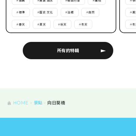
#
推薦
#
美食·酒水
#
騎自行車
#
購物
#
學
#
標準
#
歷史·文化
#
治癒
#
自然
#
美
#
春天
#
夏天
#
秋天
#
冬天
#
冬
所有的特輯
HOME
景點
向日葵橋