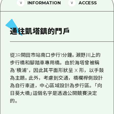
2晚3天
INFORMATION
ACCESS
志願者指南
廣島視頻
常見問題
通往凱塔鎮的門戶
照片下載
災難發生期間的交通資訊
從JR開田市站南口步行1分鐘。瀨野川上的
廣島縣觀光宣傳冊
步行橋和腳踏車專用橋。 由於海塔曾被稱
為“積浦”，因此其平面形狀呈 X 形，以手鼓
為主題。此外，考慮到交通，橋欄桿側設計
為自行車道，中心區域設計為步行區。 「向
日葵大橋」這個名字是透過公開競賽決定
的。