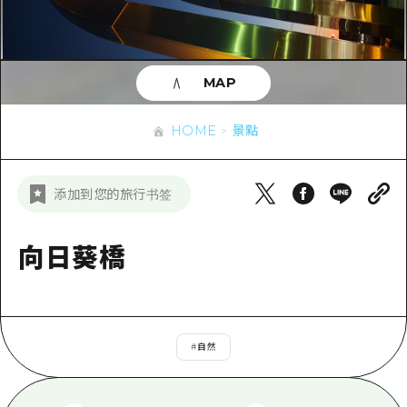
即時訊息
廣島市內
安芸
騎自行車
安芸
答對了
有用的信息
購物
答對了
MAP
美北
運動
列表
HOME
美北
藝北
HOME
景點
夜晚生活
存取
藝北
宮島周邊
世界遺產
輔助流量摘要
新聞
宮島周邊
添加到您的旅行书签
東山口
學習·體驗
設施擁堵
東山口
愛媛
標準
向日葵橋
超值遊覽門票
短途旅行
島根
歷史·文化
行李寄存及運送服務
半天
治癒
廣島好客通行證
一日遊
#
自然
自然
廣島免費 Wi-Fi
1晚2天
面向外國遊客的街角旅遊信息中心