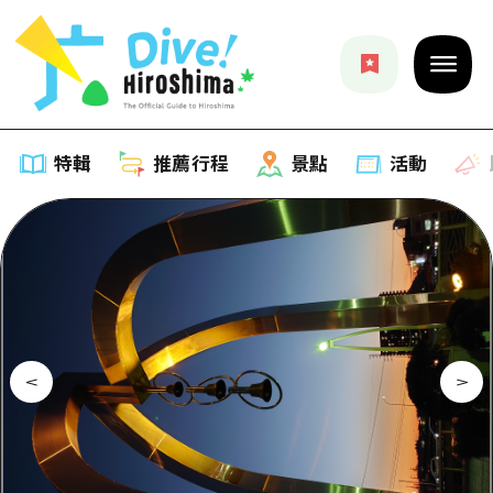
特輯
推薦行程
景點
活動
特輯
列表
推薦行程
推薦
列表
景點
藝術
Dive! Hiroshima 官方向導
列表
活動·廟會
活動
廣島隨意旅行
廣島市內
美食·酒水