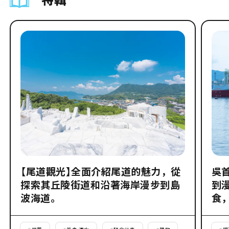
特輯
【尾道觀光】全面介紹尾道的魅力，從
吳
探索其丘陵街道和沿著海岸漫步到島
到
波海道。
食