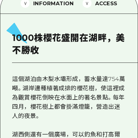
2晚3天
INFORMATION
ACCESS
志願者指南
廣島視頻
常見問題
1000株櫻花盛開在湖畔，美
照片下載
不勝收
災難發生期間的交通資訊
廣島縣觀光宣傳冊
這個湖泊由木梨水壩形成，蓄水量達754萬
噸。湖岸邊種植著成排的櫻花樹，使這裡成
為觀賞櫻花倒映在水面上的著名景點。每年
四月，櫻花樹上都會掛滿燈籠，營造出迷
人的夜景。
湖西側還有一個廣場，可以釣魚和打高爾