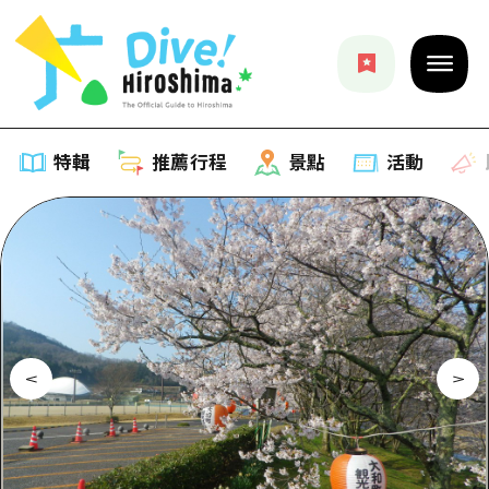
特輯
推薦行程
景點
活動
特輯
列表
推薦行程
推薦
列表
景點
藝術
Dive! Hiroshima 官方向導
列表
活動·廟會
活動
廣島隨意旅行
廣島市內
美食·酒水