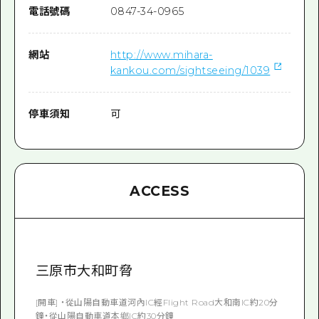
電話號碼
0847-34-0965
網站
http://www.mihara-
kankou.com/sightseeing/1039
停車須知
可
ACCESS
三原市大和町脅
[開車] ・從山陽自動車道河內IC經Flight Road大和南IC約20分
鐘・從山陽自動車道本鄉IC約30分鐘