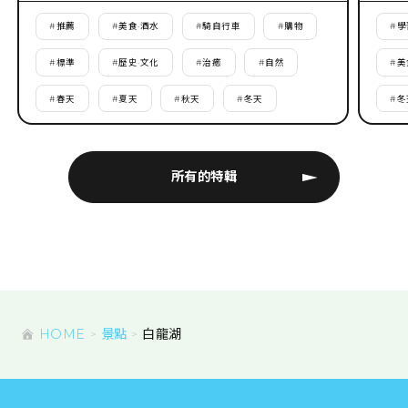
#
推薦
#
美食·酒水
#
騎自行車
#
購物
#
學
#
標準
#
歷史·文化
#
治癒
#
自然
#
美
#
春天
#
夏天
#
秋天
#
冬天
#
冬
所有的特輯
HOME
景點
白龍湖