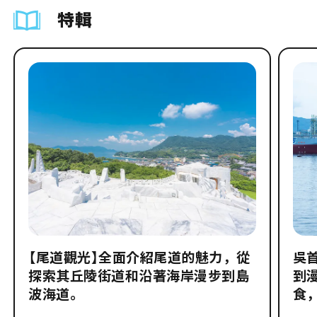
特輯
【尾道觀光】全面介紹尾道的魅力，從
吳
探索其丘陵街道和沿著海岸漫步到島
到
波海道。
食