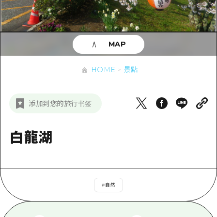
即時訊息
廣島市內
安芸
騎自行車
安芸
答對了
有用的信息
購物
答對了
MAP
美北
運動
列表
HOME
美北
藝北
HOME
景點
夜晚生活
存取
藝北
宮島周邊
世界遺產
輔助流量摘要
新聞
宮島周邊
添加到您的旅行书签
東山口
學習·體驗
設施擁堵
東山口
愛媛
標準
白龍湖
超值遊覽門票
短途旅行
島根
歷史·文化
行李寄存及運送服務
半天
治癒
廣島好客通行證
一日遊
#
自然
自然
廣島免費 Wi-Fi
1晚2天
面向外國遊客的街角旅遊信息中心