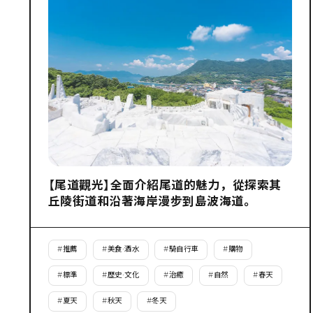
【尾道觀光】全面介紹尾道的魅力，從探索其
丘陵街道和沿著海岸漫步到島波海道。
#
推薦
#
美食·酒水
#
騎自行車
#
購物
#
標準
#
歷史·文化
#
治癒
#
自然
#
春天
#
夏天
#
秋天
#
冬天