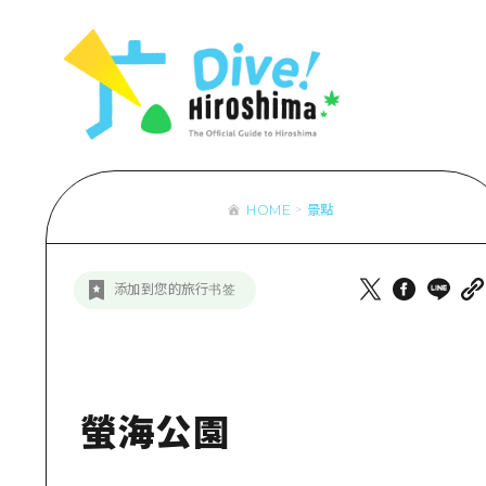
列表
存取
輔助流量摘
設施擁堵
超值遊覽門
HOME
景點
列
行李寄存及
推
添加到您的旅行书签
藝
活
美
螢海公園