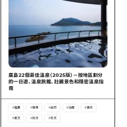
廣島22個最佳溫泉（2025版）－按地區劃分
的一日遊、溫泉旅館、壯麗景色和隱密溫泉指
南
#
推薦
#
標準
#
自然
#
治癒
#
春天
#
夏天
#
秋天
#
冬天