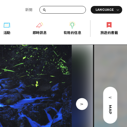
新聞
活動
即時訊息
有用的信息
旅遊的書籤
間的交通資訊
活動
即時訊息
有用的信息
旅遊的書籤
宣傳冊
證
行
常見問題
Fi
照片下載
的街角旅遊信息中心
災難發生期間的交通資訊
廣島縣觀光宣傳冊
天
MAP