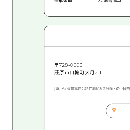
停車須知
30輛普通車
〒
728-0503
莊原市口輪町大月2-1
[車] ・從橫貫高速公路口輪IC約3分鐘 ・從中國