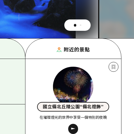
附近的景點
國立備北丘陵公園“備北燈飾”
在璀璨燈光的世界中享受一個特別的夜晚