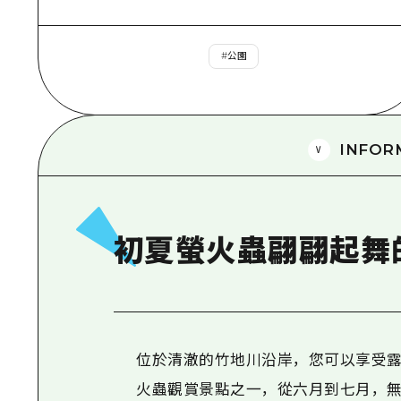
#
公園
INFOR
初夏螢火蟲翩翩起舞
位於清澈的竹地川沿岸，您可以享受露
火蟲觀賞景點之一，從六月到七月，無