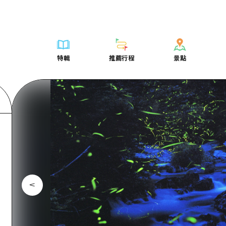
列表
列表
廣島好客通行證
騎自行車
學習·體驗
廣島市內
列表
常見問題
短途旅行
推薦
Dive! Hiroshima 官方向導
廣島免費 Wi-Fi
購物
標準
安芸
廣島市內
照片下載
半天
特輯
推薦行程
景點
要
藝術
廣島隨意旅行
面向外國遊客的街角旅遊信息中心
運動
歷史·文化
答對了
安芸
災難發生期
一日遊
特輯
推薦行程
景點
活動·廟會
志願者指南
夜晚生活
治癒
美北
答對了
廣島縣觀光
1晚2天
票
美食·酒水
廣島視頻
世界遺產
自然
藝北
美北
2晚3天
表
列表
騎自行車
列表
學習·體驗
廣島市內
列表
廣島好客通行
短途旅
運送服務
宮島周邊
藝北
薦
Dive! Hiroshima 官方向導
購物
存取
標準
安芸
廣島市內
廣島免費 Wi-
半天
東山口
宮島周邊
術
廣島隨意旅行
運動
輔助流量摘要
歷史·文化
答對了
安芸
面向外國遊客
一日遊
東山口
動·廟會
夜晚生活
設施擁堵
治癒
美北
答對了
志願者指南
1晚2天
愛媛
食·酒水
世界遺產
超值遊覽門票
自然
藝北
美北
廣島視頻
2晚3
島根
行李寄存及運送服務
宮島周邊
藝北
東山口
宮島周邊
東山口