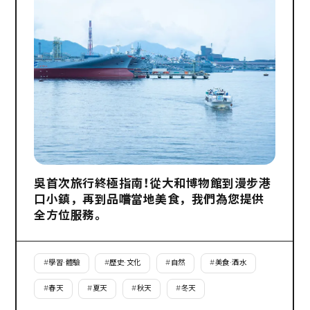
吳首次旅行終極指南！從大和博物館到漫步港
口小鎮，再到品嚐當地美食，我們為您提供
全方位服務。
#
學習·體驗
#
歷史·文化
#
自然
#
美食·酒水
#
春天
#
夏天
#
秋天
#
冬天