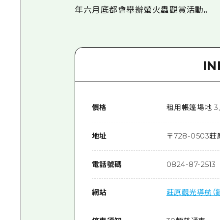
年六月底都會舉辦螢火蟲觀賞活動。
I
價格
租用帳篷場地 3,
地址
〒
728-0503
莊
電話號碼
0824-87-2513
網站
莊原觀光導航（