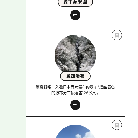
森下蘋果園
城西瀑布
廣島縣唯一入選日本百大瀑布的瀑布！這座著名
的瀑布分三段落差126公尺。