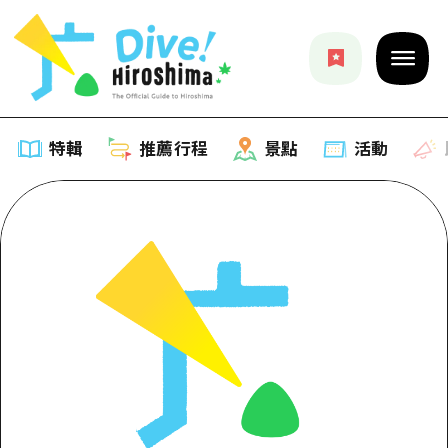
特輯
推薦行程
景點
活動
特輯
列表
推薦行程
推薦
列表
景點
藝術
Dive! Hiroshima 官方向導
列表
活動·廟會
活動
廣島隨意旅行
廣島市內
美食·酒水