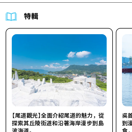
特輯
【尾道觀光】全面介紹尾道的魅力，從
吳
探索其丘陵街道和沿著海岸漫步到島
到
波海道。
食