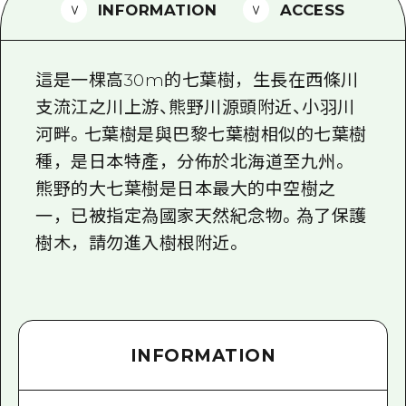
2晚3天
INFORMATION
ACCESS
志願者指南
廣島視頻
這是一棵高30m的七葉樹，生長在西條川
常見問題
支流江之川上游、熊野川源頭附近、小羽川
河畔。七葉樹是與巴黎七葉樹相似的七葉樹
照片下載
種，是日本特產，分佈於北海道至九州。
災難發生期間的交通資訊
熊野的大七葉樹是日本最大的中空樹之
廣島縣觀光宣傳冊
一，已被指定為國家天然紀念物。為了保護
樹木，請勿進入樹根附近。
INFORMATION