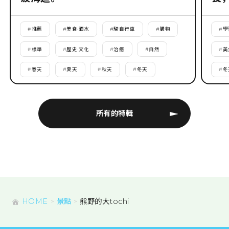
#
推薦
#
美食·酒水
#
騎自行車
#
購物
#
學
#
標準
#
歷史·文化
#
治癒
#
自然
#
美
#
春天
#
夏天
#
秋天
#
冬天
#
冬
所有的特輯
HOME
景點
熊野的大tochi