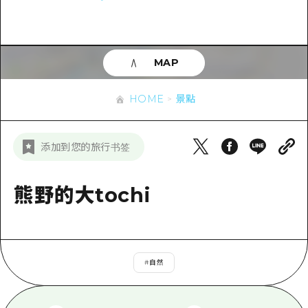
即時訊息
廣島市內
安芸
騎自行車
安芸
答對了
有用的信息
購物
答對了
MAP
美北
運動
列表
HOME
美北
藝北
HOME
景點
夜晚生活
存取
藝北
宮島周邊
世界遺產
輔助流量摘要
新聞
宮島周邊
添加到您的旅行书签
東山口
學習·體驗
設施擁堵
東山口
愛媛
標準
熊野的大tochi
超值遊覽門票
短途旅行
島根
歷史·文化
行李寄存及運送服務
半天
治癒
廣島好客通行證
一日遊
#
自然
自然
廣島免費 Wi-Fi
1晚2天
面向外國遊客的街角旅遊信息中心