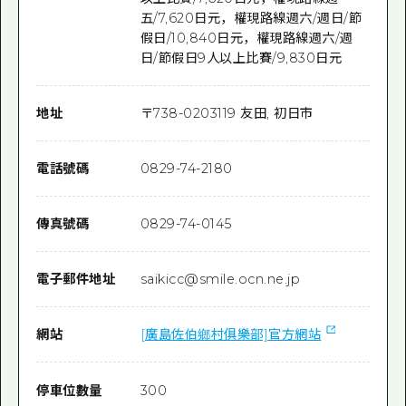
五/7,620日元，權現路線週六/週日/節
假日/10,840日元，權現路線週六/週
日/節假日9人以上比賽/9,830日元
地址
〒
738-0203
119 友田, 初日市
電話號碼
0829-74-2180
傳真號碼
0829-74-0145
電子郵件地址
saikicc@smile.ocn.ne.jp
網站
[廣島佐伯鄉村俱樂部]官方網站
停車位數量
300