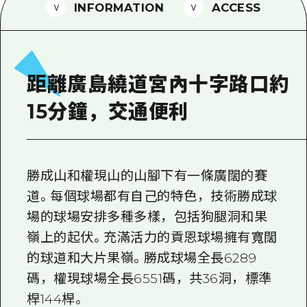
2晚3天
INFORMATION
ACCESS
志願者指南
廣島視頻
常見問題
距離廣島繞道宮內十字路口約
照片下載
15分鐘，交通便利
災難發生期間的交通資訊
廣島縣觀光宣傳冊
勝成山和權現山的山腳下有一條廣闊的賽
道。每個球場都有自己的特色，技術勝成球
場的球場安排多種多樣，包括狗腿洞和果
嶺上的起伏。充滿活力的貢恩球場擁有寬闊
的球道和大片果嶺。勝成球場全長6289
碼，權現球場全長6551碼，共36洞，標準
桿144桿。