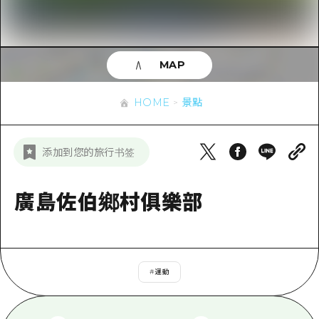
即時訊息
廣島市內
安芸
騎自行車
安芸
答對了
有用的信息
購物
答對了
MAP
美北
運動
列表
HOME
美北
藝北
HOME
景點
夜晚生活
存取
藝北
宮島周邊
世界遺產
輔助流量摘要
新聞
宮島周邊
添加到您的旅行书签
東山口
學習·體驗
設施擁堵
東山口
愛媛
標準
廣島佐伯鄉村俱樂部
超值遊覽門票
短途旅行
島根
歷史·文化
行李寄存及運送服務
半天
治癒
廣島好客通行證
一日遊
#
運動
自然
廣島免費 Wi-Fi
1晚2天
面向外國遊客的街角旅遊信息中心