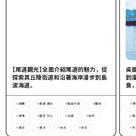
【尾道觀光】全面介紹尾道的魅力，從
吳
探索其丘陵街道和沿著海岸漫步到島
到
波海道。
食
#
推薦
#
美食·酒水
#
騎自行車
#
購物
#
學
#
標準
#
歷史·文化
#
治癒
#
自然
#
美
#
春天
#
夏天
#
秋天
#
冬天
#
冬