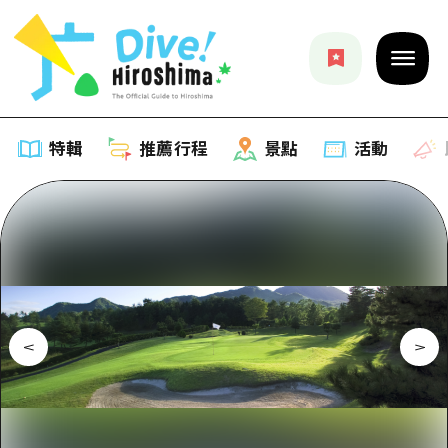
特輯
推薦行程
景點
活動
特輯
列表
推薦行程
推薦
列表
景點
藝術
Dive! Hiroshima 官方向導
列表
活動·廟會
活動
廣島隨意旅行
廣島市內
美食·酒水