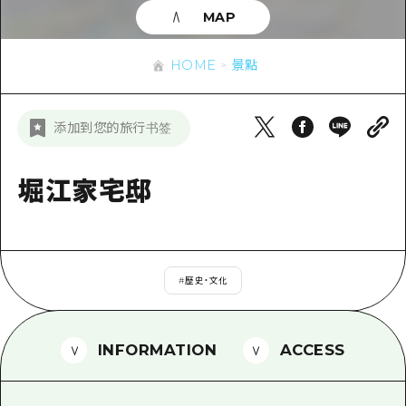
即時訊息
廣島市內
MAP
安芸
騎自行車
安芸
答對了
有用的信息
購物
HOME
景點
答對了
美北
運動
列表
HOME
美北
添加到您的旅行书签
藝北
夜晚生活
存取
藝北
宮島周邊
世界遺產
輔助流量摘要
堀江家宅邸
新聞
宮島周邊
東山口
學習·體驗
設施擁堵
東山口
愛媛
標準
超值遊覽門票
短途旅行
島根
#
歷史・文化
歷史·文化
行李寄存及運送服務
半天
治癒
廣島好客通行證
一日遊
INFORMATION
ACCESS
自然
廣島免費 Wi-Fi
1晚2天
面向外國遊客的街角旅遊信息中心