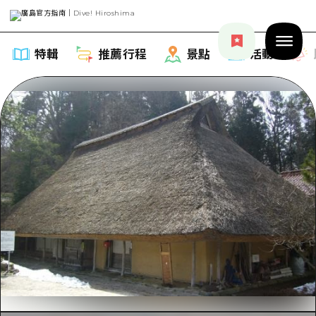
特輯
推薦行程
景點
活動
特輯
列表
推薦行程
推薦
列表
景點
藝術
Dive! Hiroshima 官方向導
列表
活動·廟會
活動
廣島隨意旅行
廣島市內
美食·酒水