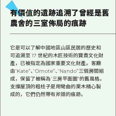
2晚3天
志願者指南
有價值的遺跡追溯了曾經是舊
廣島視頻
農舍的三室佈局的痕跡
常見問題
照片下載
它是可以了解中國地區山區民居的歷史和
災難發生期間的交通資訊
可追溯至 17 世紀的木匠技術的寶貴文化財
廣島縣觀光宣傳冊
產，已被指定為國家重要文化財產。 客廳
由“Kate”、“Omote”、“Nando”三個房間組
成，保留了被稱為“三房平面圖”的舊風格。
支撐屋頂的粗柱子是用彎曲的栗木精心製
成的，它們仍然帶有斧頭的痕跡。