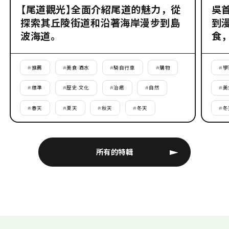
【尾道觀光】全面介紹尾道的魅力，從
吳
探索其丘陵街道和沿著海岸漫步到島
到
波海道。
食
#
推薦
#
美食·酒水
#
騎自行車
#
購物
#
學
#
標準
#
歷史·文化
#
治癒
#
自然
#
美
#
春天
#
夏天
#
秋天
#
冬天
#
冬
所有的特輯