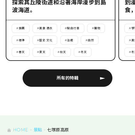
探索其丘陵街道和沿著海岸漫步到島
到
波海道。
食
#
推薦
#
美食·酒水
#
騎自行車
#
購物
#
學
#
標準
#
歷史·文化
#
治癒
#
自然
#
美
#
春天
#
夏天
#
秋天
#
冬天
#
冬
所有的特輯
HOME
景點
七塚原高原