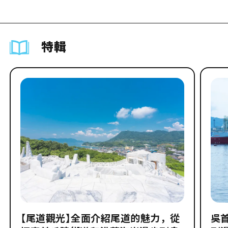
特輯
【尾道觀光】全面介紹尾道的魅力，從
吳