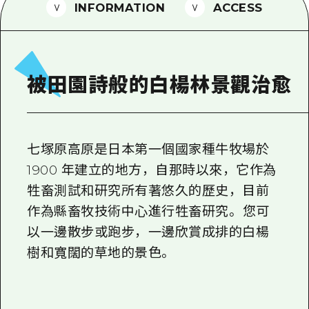
2晚3天
INFORMATION
ACCESS
志願者指南
廣島視頻
常見問題
被田園詩般的白楊林景觀治愈
照片下載
災難發生期間的交通資訊
七塚原高原是日本第一個國家種牛牧場於
廣島縣觀光宣傳冊
1900 年建立的地方，自那時以來，它作為
牲畜測試和研究所有著悠久的歷史，目前
作為縣畜牧技術中心進行牲畜研究。 您可
以一邊散步或跑步，一邊欣賞成排的白楊
樹和寬闊的草地的景色。