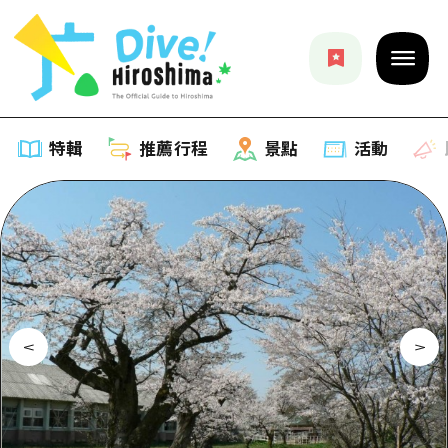
特輯
推薦行程
景點
活動
特輯
列表
推薦行程
推薦
列表
景點
藝術
Dive! Hiroshima 官方向導
列表
活動·廟會
活動
廣島隨意旅行
廣島市內
美食·酒水