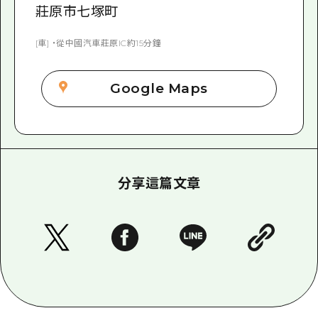
莊原市七塚町
[車] ・從中國汽車莊原IC約15分鐘
Google Maps
分享這篇文章