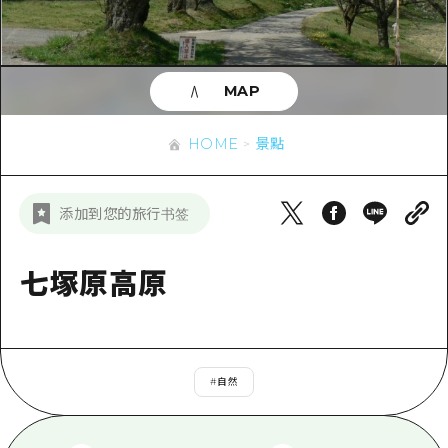
即時訊息
廣島市內
安芸
騎自行車
安芸
答對了
有用的信息
購物
答對了
MAP
美北
運動
列表
HOME
美北
藝北
HOME
景點
夜晚生活
存取
藝北
宮島周邊
世界遺產
輔助流量摘要
新聞
宮島周邊
添加到您的旅行书签
東山口
學習·體驗
設施擁堵
東山口
愛媛
標準
七塚原高原
超值遊覽門票
短途旅行
島根
歷史·文化
行李寄存及運送服務
半天
治癒
廣島好客通行證
一日遊
#
自然
自然
廣島免費 Wi-Fi
1晚2天
面向外國遊客的街角旅遊信息中心