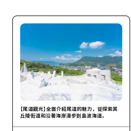
【尾道觀光】全面介紹尾道的魅力，從探索其
丘陵街道和沿著海岸漫步到島波海道。