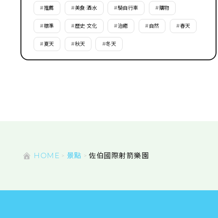
#
推薦
#
美食·酒水
#
騎自行車
#
購物
#
標準
#
歷史·文化
#
治癒
#
自然
#
春天
#
夏天
#
秋天
#
冬天
HOME
景點
佐伯國際射箭樂園