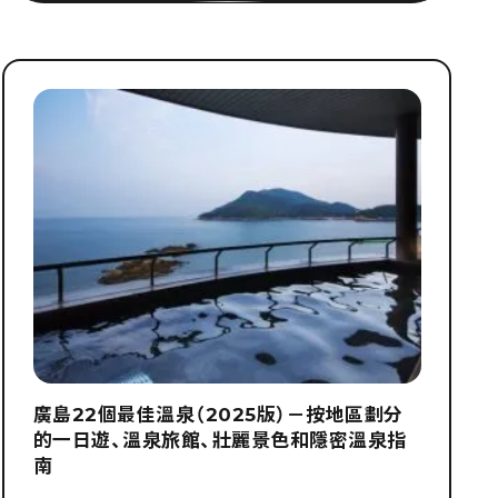
廣島22個最佳溫泉（2025版）－按地區劃分
的一日遊、溫泉旅館、壯麗景色和隱密溫泉指
南