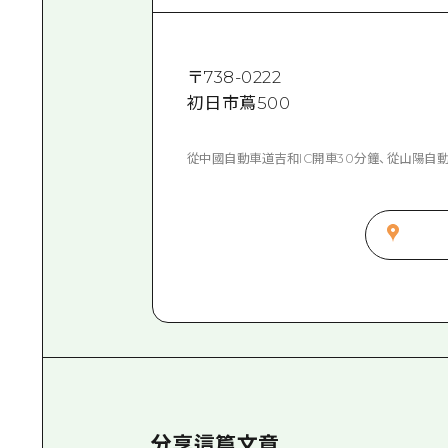
〒
738-0222
初日市蔦500
從中國自動車道吉和IC開車30分鐘、從山陽自動
分享這篇文章