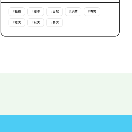
#
推薦
#
標準
#
自然
#
治癒
#
春天
#
夏天
#
秋天
#
冬天