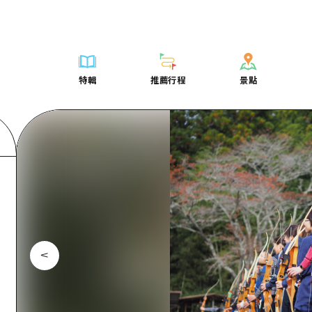
列表
列表
廣島好客通行證
騎自行車
學習·體驗
廣島市內
列表
常見問題
短途旅行
推薦
Dive! Hiroshima 官方向導
廣島免費 Wi-Fi
購物
標準
安芸
廣島市內
照片下載
半天
特輯
推薦行程
景點
要
藝術
廣島隨意旅行
面向外國遊客的街角旅遊信息中心
運動
歷史·文化
答對了
安芸
災難發生期
一日遊
特輯
推薦行程
景點
活動·廟會
志願者指南
夜晚生活
治癒
美北
答對了
廣島縣觀光
1晚2天
票
美食·酒水
廣島視頻
世界遺產
自然
藝北
美北
2晚3天
表
列表
騎自行車
列表
學習·體驗
廣島市內
列表
廣島好客通行
短途旅
運送服務
宮島周邊
藝北
薦
Dive! Hiroshima 官方向導
購物
存取
標準
安芸
廣島市內
廣島免費 Wi-
半天
東山口
宮島周邊
術
廣島隨意旅行
運動
輔助流量摘要
歷史·文化
答對了
安芸
面向外國遊客
一日遊
東山口
動·廟會
夜晚生活
設施擁堵
治癒
美北
答對了
志願者指南
1晚2天
愛媛
食·酒水
世界遺產
超值遊覽門票
自然
藝北
美北
廣島視頻
2晚3
島根
行李寄存及運送服務
宮島周邊
藝北
東山口
宮島周邊
東山口