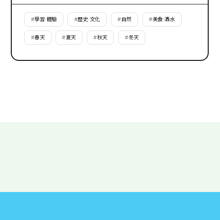
#
學習·體驗
#
歷史·文化
#
自然
#
美食·酒水
#
春天
#
夏天
#
秋天
#
冬天