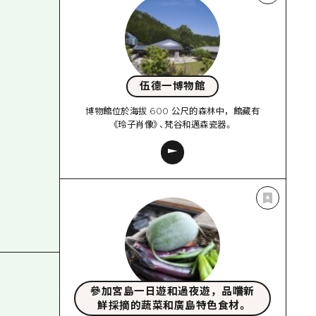
伍德一博物館
博物館位於海拔 600 公尺的森林中，館藏有
《玲子肖像》、梵谷和邁森瓷器。
參加宮島一日遊和過夜遊，品嚐新
鮮採摘的蔬菜和廣島特色食材。