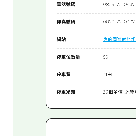
電話號碼
0829-72-0437
傳真號碼
0829-72-0437
網站
佐伯國際射箭場
停車位數量
50
停車費
自由
停車須知
20個單位（免費