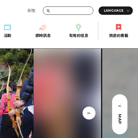
新聞
活動
即時訊息
有用的信息
旅遊的書籤
間的交通資訊
活動
即時訊息
有用的信息
旅遊的書籤
宣傳冊
證
行
常見問題
Fi
照片下載
的街角旅遊信息中心
災難發生期間的交通資訊
廣島縣觀光宣傳冊
天
MAP