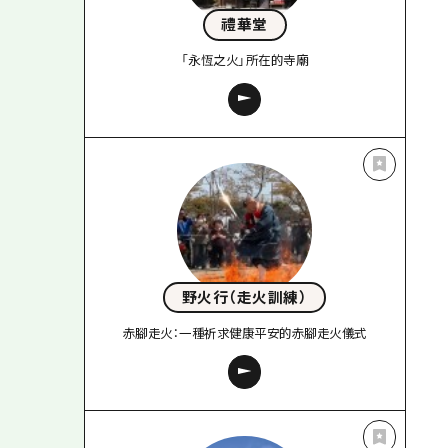
禮華堂
「永恆之火」所在的寺廟
野火行（走火訓練）
赤腳走火：一種祈求健康平安的赤腳走火儀式