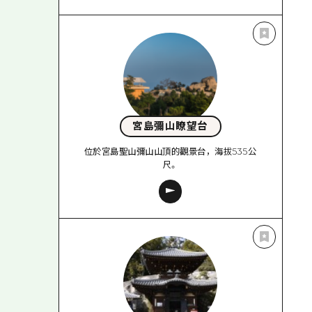
宮島彌山瞭望台
位於宮島聖山彌山山頂的觀景台，海拔535公
尺。