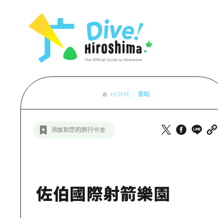
列表
存取
輔助流量摘
設施擁堵
超值遊覽門
HOME
景點
列
行李寄存及
推
添加到您的旅行书签
藝
活
美
佐伯國際射箭樂園