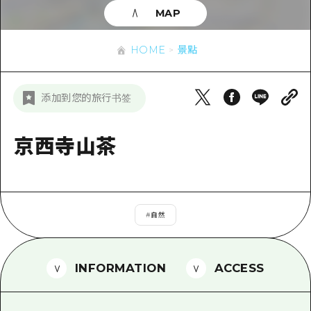
即時訊息
廣島市內
MAP
安芸
騎自行車
安芸
答對了
有用的信息
購物
HOME
景點
答對了
美北
運動
列表
HOME
美北
添加到您的旅行书签
藝北
夜晚生活
存取
藝北
宮島周邊
世界遺產
輔助流量摘要
京西寺山茶
新聞
宮島周邊
東山口
學習·體驗
設施擁堵
東山口
愛媛
標準
超值遊覽門票
短途旅行
島根
#
自然
歷史·文化
行李寄存及運送服務
半天
治癒
廣島好客通行證
一日遊
INFORMATION
ACCESS
自然
廣島免費 Wi-Fi
1晚2天
面向外國遊客的街角旅遊信息中心