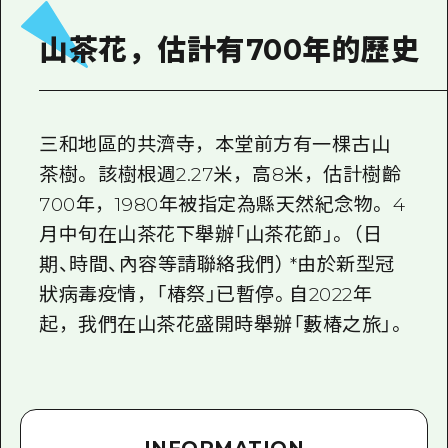
2晚3天
志願者指南
山茶花，估計有700年的歷史
廣島視頻
常見問題
三和地區的共濟寺，本堂前方有一棵古山
照片下載
茶樹。 該樹根週2.27米，高8米，估計樹齡
災難發生期間的交通資訊
700年，1980年被指定為縣天然紀念物。 4
廣島縣觀光宣傳冊
月中旬在山茶花下舉辦「山茶花節」。 （日
期、時間、內容等請聯絡我們） *由於新型冠
狀病毒疫情，「椿祭」已暫停。自2022年
起，我們在山茶花盛開時舉辦「藪椿之旅」。