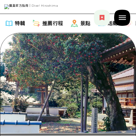
特輯
推薦行程
景點
活動
特輯
列表
推薦行程
推薦
列表
景點
藝術
Dive! Hiroshima 官方向導
列表
活動·廟會
活動
廣島隨意旅行
廣島市內
美食·酒水