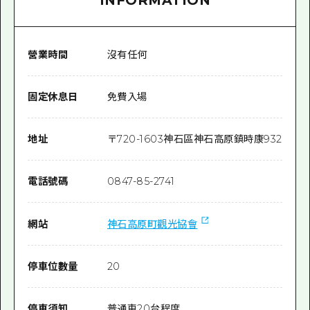
INFORMATION
營業時間
沒有任何
固定休息日
免費入場
地址
〒
720-1603
神石區神石高原鎮時康932
電話號碼
0847-85-2741
網站
神石高原町觀光協會
停車位數量
20
停車須知
普通車20台程度