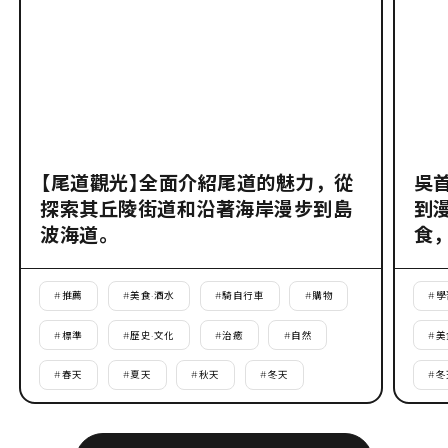
【尾道觀光】全面介紹尾道的魅力，從
吳
探索其丘陵街道和沿著海岸漫步到島
到
波海道。
食
#
推薦
#
美食·酒水
#
騎自行車
#
購物
#
學
#
標準
#
歷史·文化
#
治癒
#
自然
#
美
#
春天
#
夏天
#
秋天
#
冬天
#
冬