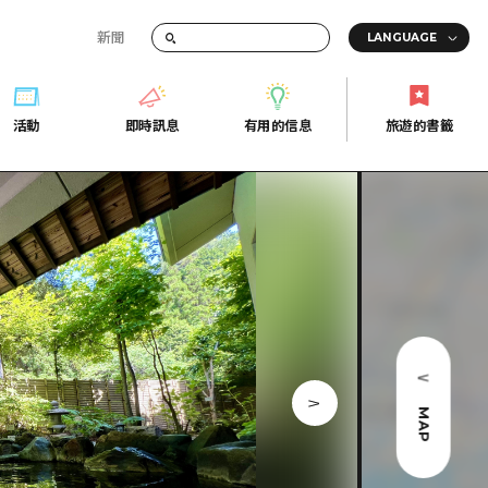
新聞
活動
即時訊息
有用的信息
旅遊的書籤
間的交通資訊
活動
即時訊息
有用的信息
旅遊的書籤
宣傳冊
證
行
常見問題
Fi
照片下載
的街角旅遊信息中心
災難發生期間的交通資訊
廣島縣觀光宣傳冊
天
MAP