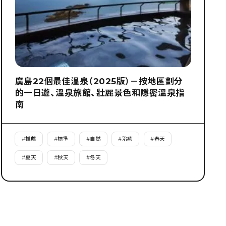
廣島22個最佳溫泉（2025版）－按地區劃分
的一日遊、溫泉旅館、壯麗景色和隱密溫泉指
南
#
推薦
#
標準
#
自然
#
治癒
#
春天
#
夏天
#
秋天
#
冬天