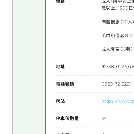
價格
成人（國中以上年
歲以上）：300
團體優惠（20人
毛巾租借套裝：2
成人套票（12張）
地址
〒
738-0226
八
電話號碼
0829-72-2221
網站
https://www.s
停車位數量
44