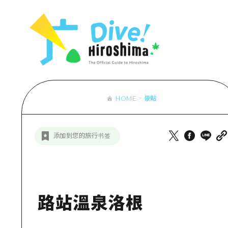
列表
存取
輔助流量摘
設施擁堵
超值遊覽門
HOME
景點
列
行李寄存及
推
添加到您的旅行书签
藝
活
美
路站溫泉洛根