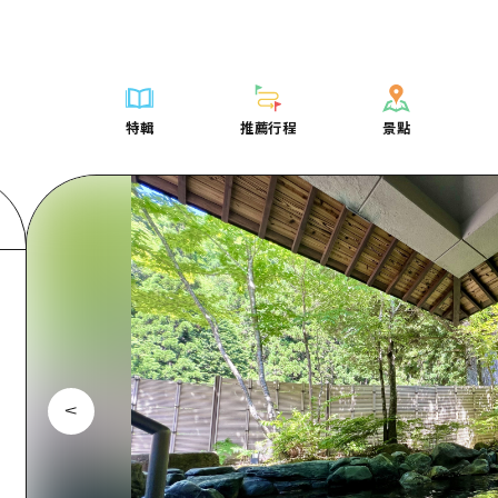
列表
列表
廣島好客通行證
騎自行車
學習·體驗
廣島市內
列表
常見問題
短途旅行
推薦
Dive! Hiroshima 官方向導
廣島免費 Wi-Fi
購物
標準
安芸
廣島市內
照片下載
半天
特輯
推薦行程
景點
要
藝術
廣島隨意旅行
面向外國遊客的街角旅遊信息中心
運動
歷史·文化
答對了
安芸
災難發生期
一日遊
特輯
推薦行程
景點
活動·廟會
志願者指南
夜晚生活
治癒
美北
答對了
廣島縣觀光
1晚2天
票
美食·酒水
廣島視頻
世界遺產
自然
藝北
美北
2晚3天
表
列表
騎自行車
列表
學習·體驗
廣島市內
列表
廣島好客通行
短途旅
運送服務
宮島周邊
藝北
薦
Dive! Hiroshima 官方向導
購物
存取
標準
安芸
廣島市內
廣島免費 Wi-
半天
東山口
宮島周邊
術
廣島隨意旅行
運動
輔助流量摘要
歷史·文化
答對了
安芸
面向外國遊客
一日遊
東山口
動·廟會
夜晚生活
設施擁堵
治癒
美北
答對了
志願者指南
1晚2天
愛媛
食·酒水
世界遺產
超值遊覽門票
自然
藝北
美北
廣島視頻
2晚3
島根
行李寄存及運送服務
宮島周邊
藝北
東山口
宮島周邊
東山口