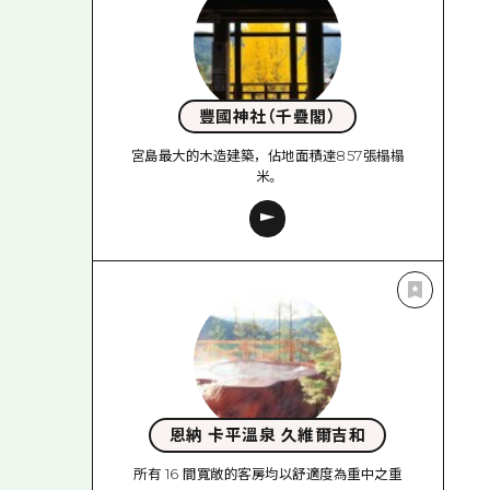
豐國神社（千疊閣）
宮島最大的木造建築，佔地面積達857張榻榻
米。
恩納 卡平溫泉 久維爾吉和
所有 16 間寬敞的客房均以舒適度為重中之重