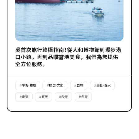
吳首次旅行終極指南！從大和博物館到漫步港
口小鎮，再到品嚐當地美食，我們為您提供
全方位服務。
#
學習·體驗
#
歷史·文化
#
自然
#
美食·酒水
#
春天
#
夏天
#
秋天
#
冬天