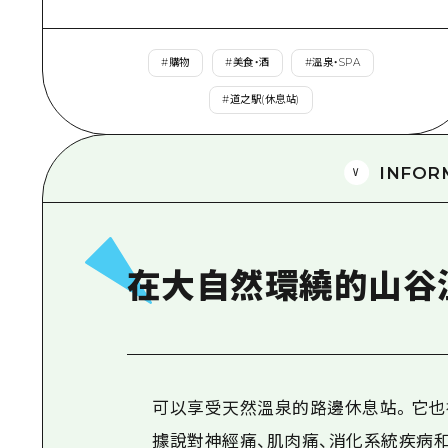
#
購物
#
美食・酒
#
溫泉・SPA
#
道之駅(休息站)
INFOR
在大自然環繞的山谷
可以享受天然溫泉的路邊休息站。它也
據說對神經痛、肌肉痛、消化系統疾病