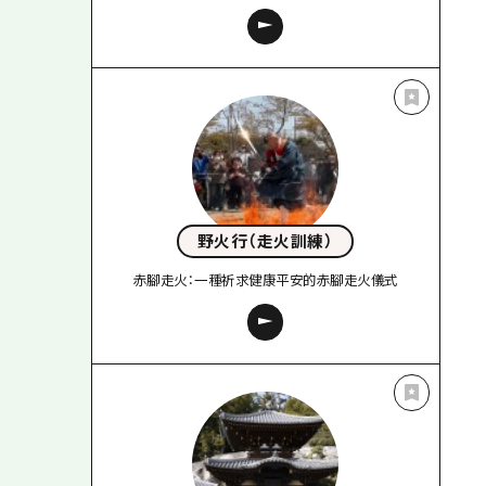
野火行（走火訓練）
赤腳走火：一種祈求健康平安的赤腳走火儀式