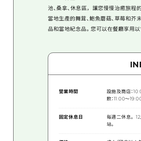
池、桑拿、休息區，讓您慢慢治癒旅程
當地生產的舞茸、鮑魚蘑菇、草莓和芥
品和當地紀念品。您可以在餐廳享用以
I
營業時間
設施及商店：10:0
飲：11:00～1
固定休息日
每週二休息。 1
站。