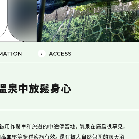
愛媛
島根
MATION
ACCESS
溫泉中放鬆身心
被用作駕車和旅遊的中途停留地。氡泉在廣島很罕見，
和高血壓等多種疾病有效。還有被大自然包圍的露天浴