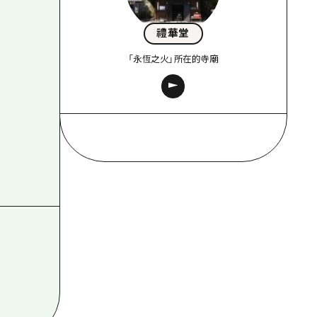
禮華堂
「永恆之火」所在的寺廟