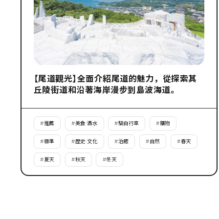
【尾道觀光】全面介紹尾道的魅力，從探索其
丘陵街道和沿著海岸漫步到島波海道。
#
推薦
#
美食·酒水
#
騎自行車
#
購物
#
標準
#
歷史·文化
#
治癒
#
自然
#
春天
#
夏天
#
秋天
#
冬天