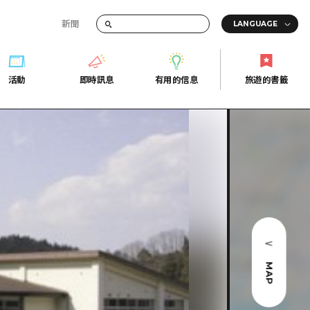
新聞
活動
即時訊息
有用的信息
旅遊的書籤
間的交通資訊
活動
即時訊息
有用的信息
旅遊的書籤
宣傳冊
證
行
常見問題
Fi
照片下載
的街角旅遊信息中心
災難發生期間的交通資訊
廣島縣觀光宣傳冊
天
MAP