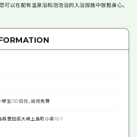
您可以在配有溫泉浴和泡泡浴的入浴設施中放鬆身心。
NFORMATION
小學生150日元、幼兒免費
島縣豐田區大崎上島町小串10-1
0