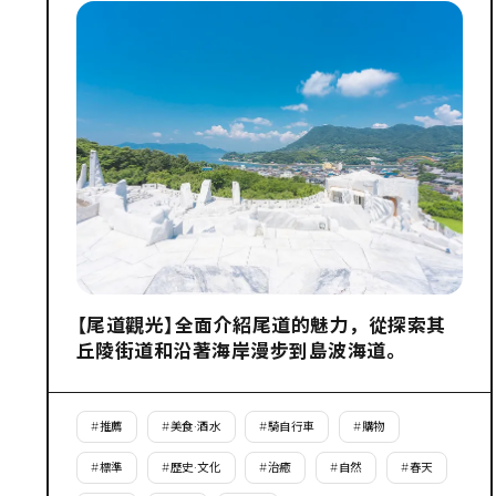
【尾道觀光】全面介紹尾道的魅力，從探索其
丘陵街道和沿著海岸漫步到島波海道。
#
推薦
#
美食·酒水
#
騎自行車
#
購物
#
標準
#
歷史·文化
#
治癒
#
自然
#
春天