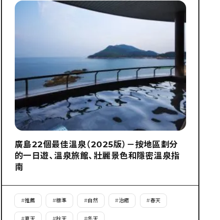
廣島22個最佳溫泉（2025版）－按地區劃分
的一日遊、溫泉旅館、壯麗景色和隱密溫泉指
南
#
推薦
#
標準
#
自然
#
治癒
#
春天
#
夏天
#
秋天
#
冬天