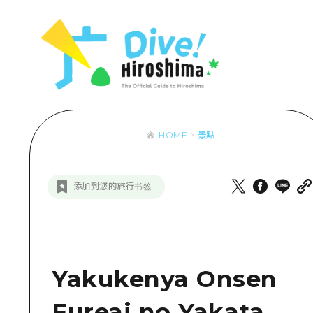
列表
存取
輔助流量摘
設施擁堵
超值遊覽門
HOME
景點
列
行李寄存及
推
添加到您的旅行书签
藝
活
美
Yakukenya Onsen
Fureai no Yakata