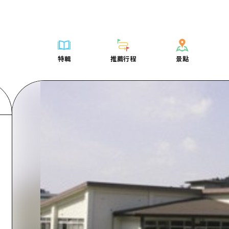
列表
列表
廣島好客通行證
騎自行車
學習·體驗
廣島市內
列表
常見問題
短途旅行
推薦
Dive! Hiroshima 官方向導
廣島免費 Wi-Fi
購物
標準
安芸
廣島市內
照片下載
半天
特輯
推薦行程
景點
要
藝術
廣島隨意旅行
面向外國遊客的街角旅遊信息中心
運動
歷史·文化
答對了
安芸
災難發生期
一日遊
特輯
推薦行程
景點
活動·廟會
志願者指南
夜晚生活
治癒
美北
答對了
廣島縣觀光
1晚2天
票
美食·酒水
廣島視頻
世界遺產
自然
藝北
美北
2晚3天
表
列表
騎自行車
列表
學習·體驗
廣島市內
列表
廣島好客通行
短途旅
運送服務
宮島周邊
藝北
薦
Dive! Hiroshima 官方向導
購物
存取
標準
安芸
廣島市內
廣島免費 Wi-
半天
東山口
宮島周邊
術
廣島隨意旅行
運動
輔助流量摘要
歷史·文化
答對了
安芸
面向外國遊客
一日遊
東山口
動·廟會
夜晚生活
設施擁堵
治癒
美北
答對了
志願者指南
1晚2天
愛媛
食·酒水
世界遺產
超值遊覽門票
自然
藝北
美北
廣島視頻
2晚3
島根
行李寄存及運送服務
宮島周邊
藝北
東山口
宮島周邊
東山口