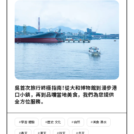
吳首次旅行終極指南！從大和博物館到漫步港
口小鎮，再到品嚐當地美食，我們為您提供
全方位服務。
#
學習·體驗
#
歷史·文化
#
自然
#
美食·酒水
#
春天
#
夏天
#
秋天
#
冬天