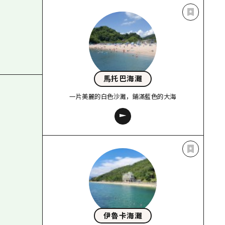
馬托巴海灘
一片美麗的白色沙灘，鋪滿藍色的大海
伊魯卡海灘