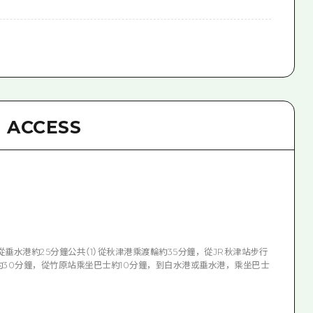
ACCESS
垂水港約25分鐘公共（1）從秋津港乘渡輪約35分鐘，從JR秋津站步行
輪約30分鐘，從竹原站乘坐巴士約10分鐘，到白水港或垂水港，乘坐巴士