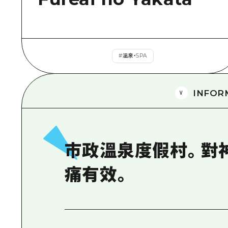
#
溫泉・SPA
INFOR
市政溫泉度假村。對
痛有效。