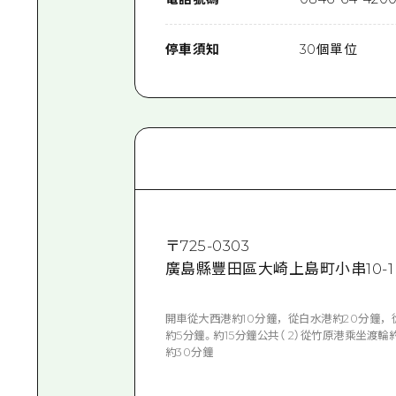
停車須知
30個單位
〒
725-0303
廣島縣豐田區大崎上島町小串10-1
開車從大西港約10分鐘，從白水港約20分鐘，從
約5分鐘。約15分鐘公共（ 2）從竹原港乘坐渡
約30分鐘