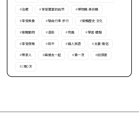
#
治癒
#
享受豐富的自然
#
博物館·美術館
#
享受美食
#
騎自行車·步行
#
接觸歷史·文化
#
接觸動物
#
逛街
#
兜風
#
學習·體驗
#
享受夜晚
#
和平
#
個人旅遊
#
夫妻·情侶
#
帶家人
#
與朋友一起
#
第一次
#
回頭客
#
2晚3天