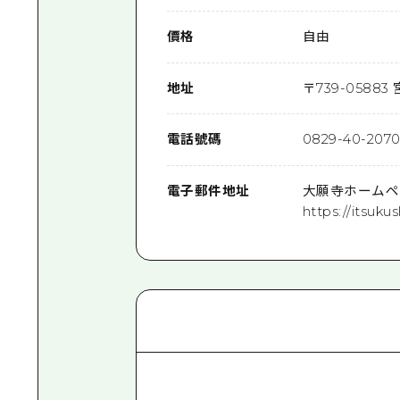
價格
自由
地址
〒
739-0588
3
電話號碼
0829-40-207
電子郵件地址
大願寺ホームペ
https://itsuku