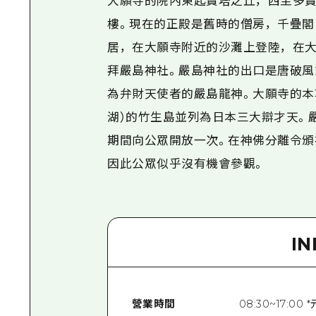
大願寺的院內東起寶塔之丘，西至多
樓。現在的正殿是舊時的僧房，千疊閣
居，在大願寺附近的沙灘上登陸，在大
拜嚴島神社。嚴島神社的出口是唐破風
為弁財天使者的嚴島龍神。大願寺的本
湖）的竹生島並列為日本三大辯才天。
期間向公眾開放一次。在神佛分離令頒
因此公眾似乎沒有機會參觀。
I
營業時間
08:30~17:00 