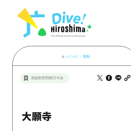
列表
存取
輔助流量摘
設施擁堵
超值遊覽門
HOME
景點
列
行李寄存及
推
添加到您的旅行书签
藝
活
美
大願寺