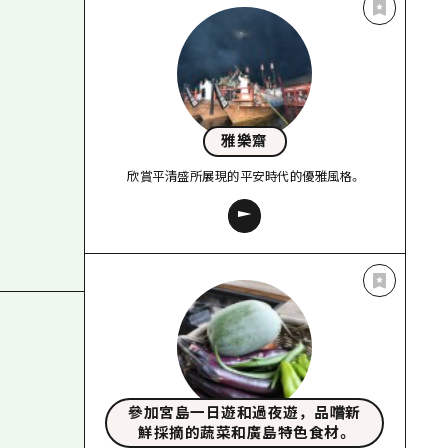
雅樂齋
欣賞平清盛所展現的平安時代的優雅風格。
參加宮島一日遊和過夜遊，品嚐新
鮮採摘的蔬菜和廣島特色食材。