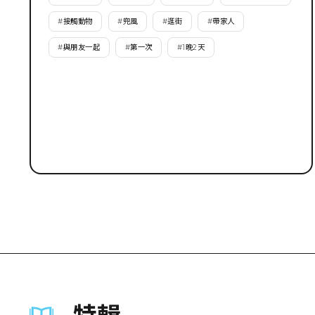
#
接觸動物
#
兜風
#
逛街
#
帶家人
#
與朋友一起
#
第一次
#
1晚2天