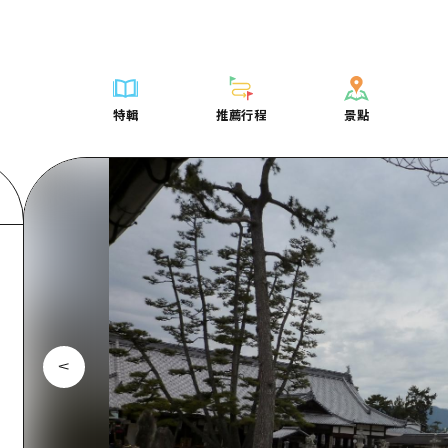
列表
列表
廣島好客通行證
騎自行車
學習·體驗
廣島市內
列表
常見問題
短途旅行
推薦
Dive! Hiroshima 官方向導
廣島免費 Wi-Fi
購物
標準
安芸
廣島市內
照片下載
半天
特輯
推薦行程
景點
要
藝術
廣島隨意旅行
面向外國遊客的街角旅遊信息中心
運動
歷史·文化
答對了
安芸
災難發生期
一日遊
特輯
推薦行程
景點
活動·廟會
志願者指南
夜晚生活
治癒
美北
答對了
廣島縣觀光
1晚2天
票
美食·酒水
廣島視頻
世界遺產
自然
藝北
美北
2晚3天
表
列表
騎自行車
列表
學習·體驗
廣島市內
列表
廣島好客通行
短途旅
運送服務
宮島周邊
藝北
薦
Dive! Hiroshima 官方向導
購物
存取
標準
安芸
廣島市內
廣島免費 Wi-
半天
東山口
宮島周邊
術
廣島隨意旅行
運動
輔助流量摘要
歷史·文化
答對了
安芸
面向外國遊客
一日遊
東山口
動·廟會
夜晚生活
設施擁堵
治癒
美北
答對了
志願者指南
1晚2天
愛媛
食·酒水
世界遺產
超值遊覽門票
自然
藝北
美北
廣島視頻
2晚3
島根
行李寄存及運送服務
宮島周邊
藝北
東山口
宮島周邊
東山口