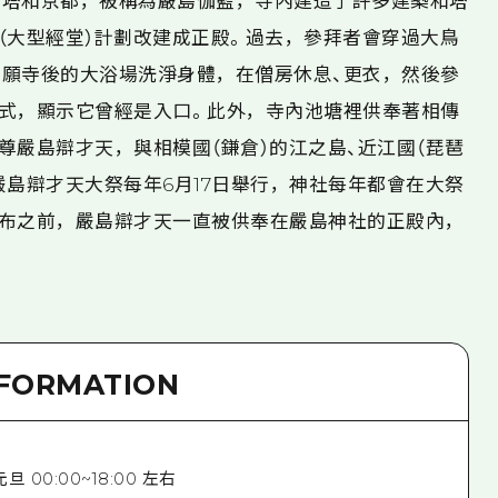
寶塔和京都，被稱為嚴島伽藍，寺內建造了許多建築和塔
（大型經堂）計劃改建成正殿。過去，參拜者會穿過大鳥
願寺後的大浴場洗淨身體，在僧房休息、更衣，然後參
式，顯示它曾經是入口。此外，寺內池塘裡供奉著相傳
尊嚴島辯才天，與相模國（鎌倉）的江之島、近江國（琵琶
嚴島辯才天大祭每年6月17日舉行，神社每年都會在大祭
布之前，嚴島辯才天一直被供奉在嚴島神社的正殿內，
NFORMATION
*元旦 00:00~18:00 左右