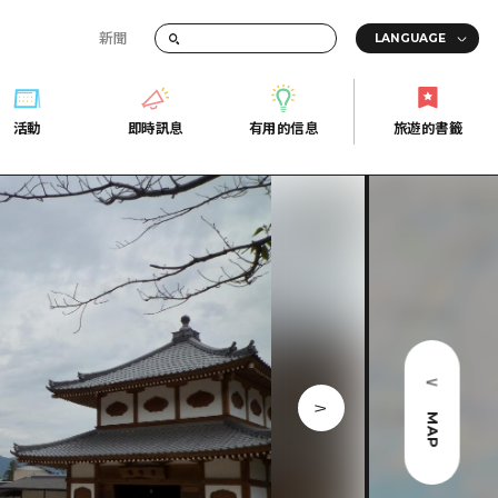
新聞
活動
即時訊息
有用的信息
旅遊的書籤
間的交通資訊
活動
即時訊息
有用的信息
旅遊的書籤
宣傳冊
證
行
常見問題
Fi
照片下載
的街角旅遊信息中心
災難發生期間的交通資訊
廣島縣觀光宣傳冊
天
MAP