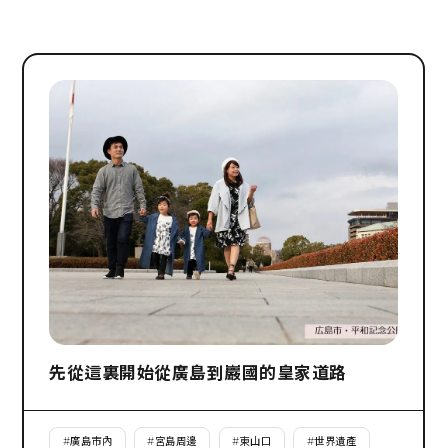
先從這裏開始從廣島到巖國的皇家道路
#
廣島市內
#
宮島周邊
#
東山口
#
世界遺產