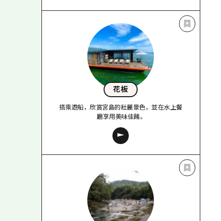
花板
搭乘遊船，欣賞宮島的壯麗景色，並在水上餐
廳享用美味佳餚。