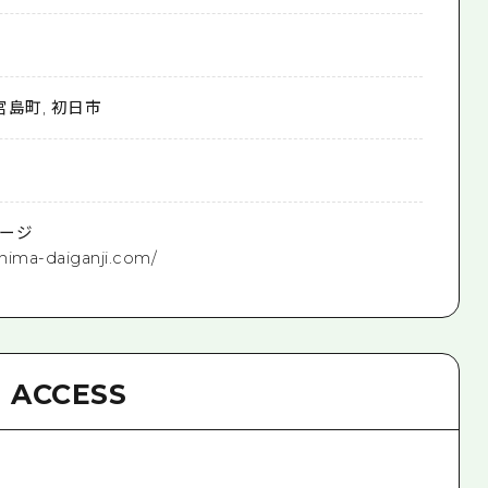
 宮島町, 初日市
0
ージ
shima-daiganji.com/
ACCESS