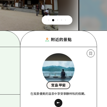
附近的景點
宮島甲斐
在風景優美的溫泉中享受寧靜祥和的假期。