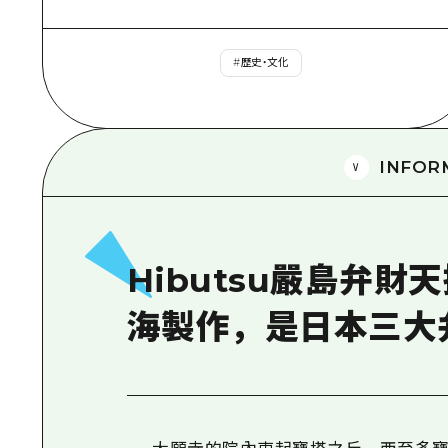
#
歷史・文化
INFOR
Hibutsu嚴島弁
海製作，是日本三大