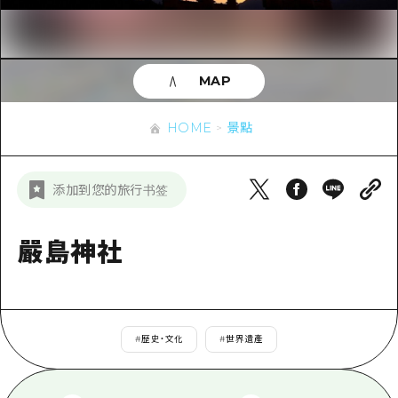
即時訊息
廣島市內
安芸
騎自行車
安芸
答對了
有用的信息
購物
答對了
MAP
美北
運動
列表
HOME
美北
藝北
HOME
景點
夜晚生活
存取
藝北
宮島周邊
世界遺產
輔助流量摘要
新聞
宮島周邊
添加到您的旅行书签
東山口
學習·體驗
設施擁堵
東山口
愛媛
標準
嚴島神社
超值遊覽門票
短途旅行
島根
歷史·文化
行李寄存及運送服務
半天
治癒
廣島好客通行證
一日遊
#
歷史・文化
#
世界遺產
自然
廣島免費 Wi-Fi
1晚2天
面向外國遊客的街角旅遊信息中心