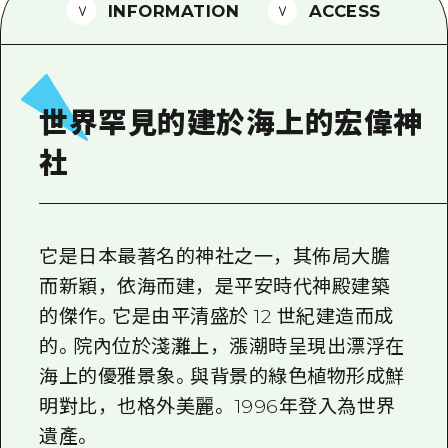
2晚3天
INFORMATION
ACCESS
志願者指南
廣島視頻
常見問題
世界罕見的建於海上的宏偉神
照片下載
社
災難發生期間的交通資訊
廣島縣觀光宣傳冊
它是日本最著名的神社之一，其佈局大膽
而新穎，依海而建，是平安時代神殿建築
的傑作。它是由平清盛於 12 世紀建造而成
的。院內位於淺灘上，漲潮時呈現出漂浮在
海上的優雅景象。與背景的綠色植物形成鮮
明對比，也格外美麗。 1996年登入為世界
遺產。