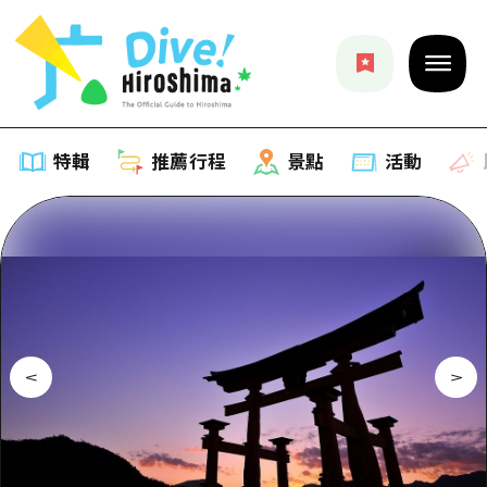
特輯
推薦行程
景點
活動
特輯
列表
推薦行程
推薦
列表
景點
藝術
Dive! Hiroshima 官方向導
列表
活動·廟會
活動
廣島隨意旅行
廣島市內
美食·酒水