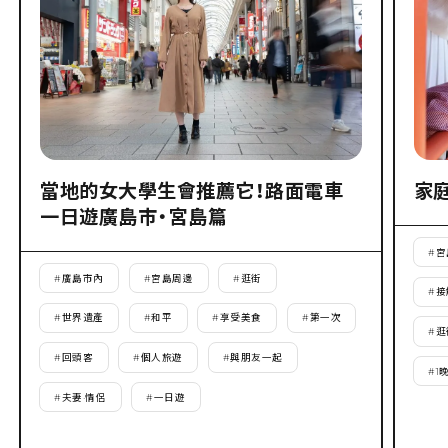
當地的女大學生會推薦它！路面電車
家
一日遊廣島市・宮島篇
#
宮
#
廣島市內
#
宮島周邊
#
逛街
#
接
#
世界遺產
#
和平
#
享受美食
#
第一次
#
逛
#
回頭客
#
個人旅遊
#
與朋友一起
#
1
#
夫妻·情侶
#
一日遊