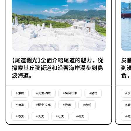
【尾道觀光】全面介紹尾道的魅力，從
吳
探索其丘陵街道和沿著海岸漫步到島
到
波海道。
食
#
推薦
#
美食·酒水
#
騎自行車
#
購物
#
學
#
標準
#
歷史·文化
#
治癒
#
自然
#
美
#
春天
#
夏天
#
秋天
#
冬天
#
冬