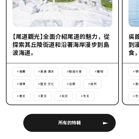
【尾道觀光】全面介紹尾道的魅力，從
吳
探索其丘陵街道和沿著海岸漫步到島
到
波海道。
食
#
推薦
#
美食·酒水
#
騎自行車
#
購物
#
學
#
標準
#
歷史·文化
#
治癒
#
自然
#
美
#
春天
#
夏天
#
秋天
#
冬天
#
冬
所有的特輯