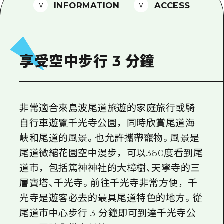
2晚3天
INFORMATION
ACCESS
志願者指南
廣島視頻
常見問題
享受空中步行 3 分鐘
照片下載
災難發生期間的交通資訊
非常適合來島波尾道旅遊的家庭旅行或騎
廣島縣觀光宣傳冊
自行車遊覽千光寺公園，同時欣賞尾道海
峽和尾道的風景。也允許攜帶寵物。風景是
尾道微縮花園空中漫步，可以360度看到尾
道市，包括篤神神社的大樟樹、天寧寺的三
層寶塔、千光寺。前往千光寺非常方便，千
光寺是遊客必去的最具尾道特色的地方。從
尾道市中心步行 3 分鐘即可到達千光寺公