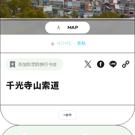
即時訊息
廣島市內
安芸
騎自行車
安芸
答對了
有用的信息
購物
答對了
MAP
美北
運動
列表
HOME
美北
藝北
HOME
景點
夜晚生活
存取
藝北
宮島周邊
世界遺產
輔助流量摘要
新聞
宮島周邊
添加到您的旅行书签
東山口
學習·體驗
設施擁堵
東山口
愛媛
標準
千光寺山索道
超值遊覽門票
短途旅行
島根
歷史·文化
行李寄存及運送服務
半天
治癒
廣島好客通行證
一日遊
#
自然
自然
廣島免費 Wi-Fi
1晚2天
面向外國遊客的街角旅遊信息中心