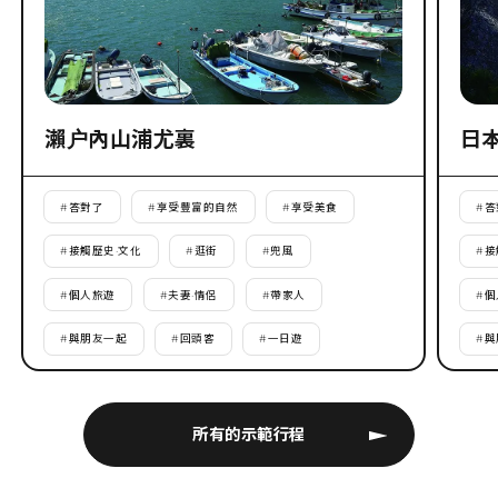
瀨户內山浦尤裏
日
#
答對了
#
享受豐富的自然
#
享受美食
#
答
#
接觸歷史·文化
#
逛街
#
兜風
#
接
#
個人旅遊
#
夫妻·情侶
#
帶家人
#
個
#
與朋友一起
#
回頭客
#
一日遊
#
與
所有的示範行程