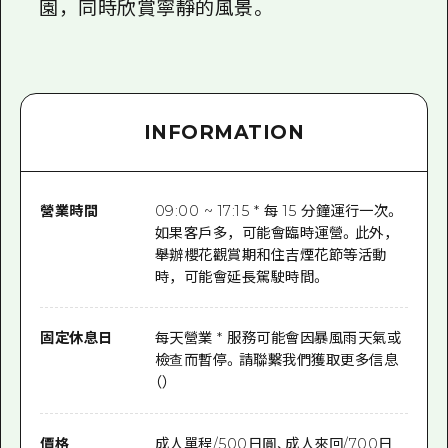
園，同時欣賞寧靜的風景。
INFORMATION
營業時間
09:00 ~ 17:15 * 每 15 分鐘運行一次。
如果客戶多，可能會臨時運營。此外，
舉辦櫻花觀賞期和住吉煙花節等活動
時，可能會延長駕駛時間。
固定休息日
每天營業 * 服務可能會因暴風雨天氣或
檢查而暫停。請聯繫我們獲取更多信息
（）
價格
成人單程/500日圓、成人來回/700日