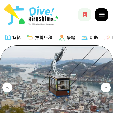
特輯
推薦行程
景點
活動
特輯
列表
推薦行程
推薦
列表
景點
藝術
Dive! Hiroshima 官方向導
列表
活動·廟會
活動
廣島隨意旅行
廣島市內
美食·酒水