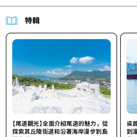
特輯
【尾道觀光】全面介紹尾道的魅力，從
吳
探索其丘陵街道和沿著海岸漫步到島
到