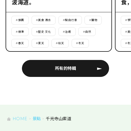
波海道。
食
#
推薦
#
美食·酒水
#
騎自行車
#
購物
#
學
#
標準
#
歷史·文化
#
治癒
#
自然
#
美
#
春天
#
夏天
#
秋天
#
冬天
#
冬
所有的特輯
HOME
景點
千光寺山索道