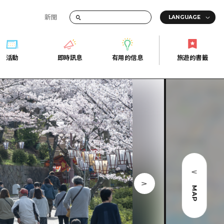
新聞
活動
即時訊息
有用的信息
旅遊的書籤
間的交通資訊
活動
即時訊息
有用的信息
旅遊的書籤
宣傳冊
證
行
常見問題
Fi
照片下載
的街角旅遊信息中心
災難發生期間的交通資訊
廣島縣觀光宣傳冊
天
MAP