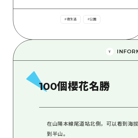
#
夜生活
#
公園
INFOR
100個櫻花名勝
在山陽本線尾道站北側，可以看到海拔1
到半山。