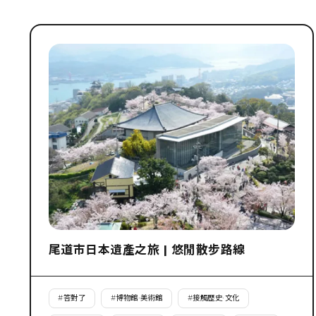
尾道市日本遺產之旅 | 悠閒散步路線
#
答對了
#
博物館·美術館
#
接觸歷史·文化