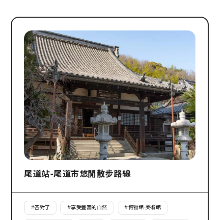
尾道站-尾道市悠閒散步路線
#
答對了
#
享受豐富的自然
#
博物館·美術館