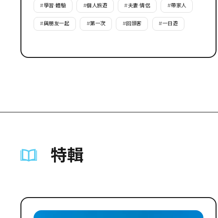
#
學習·體驗
#
個人旅遊
#
夫妻·情侶
#
帶家人
#
與朋友一起
#
第一次
#
回頭客
#
一日遊
特輯