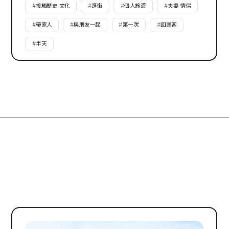
#
接觸歷史·文化
#
逛街
#
個人旅遊
#
夫妻·情侶
#
帶家人
#
與朋友一起
#
第一次
#
回頭客
#
半天