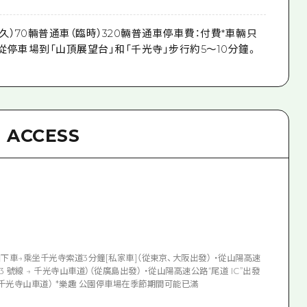
久）70輛普通車（臨時）320輛普通車停車費：付費*車輛只
從停車場到「山頂展望台」和「千光寺」步行約5～10分鐘。
ACCESS
口下車→乘坐千光寺索道3分鐘[私家車]（從東京、大阪出發） ・從山陽高速
3 號線 → 千光寺山車道）（從廣島出發） ・從山陽高速公路“尾道 IC”出發
號線 → 千光寺山車道） *樂趣 公園停車場在季節期間可能已滿