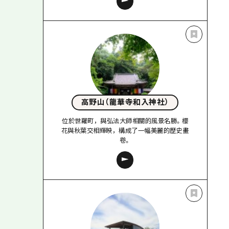
高野山（龍華寺和入神社）
位於世羅町，與弘法大師相關的風景名勝。櫻
花與秋葉交相輝映，構成了一幅美麗的歷史畫
卷。