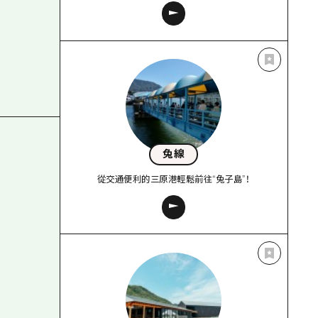
兔線
從交通便利的三原港輕鬆前往“兔子島”！