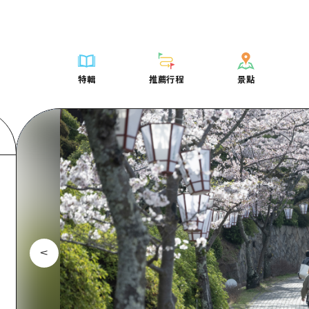
列表
列表
廣島好客通行證
騎自行車
學習·體驗
廣島市內
列表
常見問題
短途旅行
推薦
Dive! Hiroshima 官方向導
廣島免費 Wi-Fi
購物
標準
安芸
廣島市內
照片下載
半天
特輯
推薦行程
景點
要
藝術
廣島隨意旅行
面向外國遊客的街角旅遊信息中心
運動
歷史·文化
答對了
安芸
災難發生期
一日遊
特輯
推薦行程
景點
活動·廟會
志願者指南
夜晚生活
治癒
美北
答對了
廣島縣觀光
1晚2天
票
美食·酒水
廣島視頻
世界遺產
自然
藝北
美北
2晚3天
表
列表
騎自行車
列表
學習·體驗
廣島市內
列表
廣島好客通行
短途旅
運送服務
宮島周邊
藝北
薦
Dive! Hiroshima 官方向導
購物
存取
標準
安芸
廣島市內
廣島免費 Wi-
半天
東山口
宮島周邊
術
廣島隨意旅行
運動
輔助流量摘要
歷史·文化
答對了
安芸
面向外國遊客
一日遊
東山口
動·廟會
夜晚生活
設施擁堵
治癒
美北
答對了
志願者指南
1晚2天
愛媛
食·酒水
世界遺產
超值遊覽門票
自然
藝北
美北
廣島視頻
2晚3
島根
行李寄存及運送服務
宮島周邊
藝北
東山口
宮島周邊
東山口