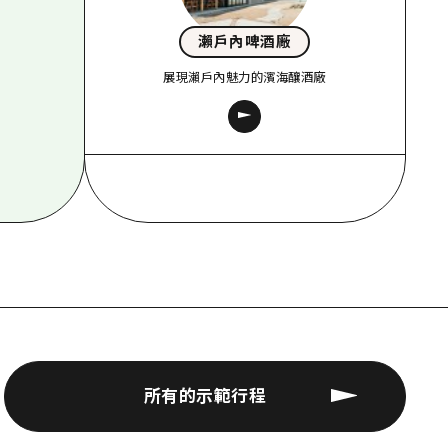
瀨戶內啤酒廠
展現瀨戶內魅力的濱海釀酒廠
所有的示範行程