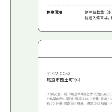
停車須知
停車位數量：（永
能進入停車場。
〒
722-0032
尾道市西土町19-1
[公共交通] ・從JR尾道站乘坐巴士3分鐘→長江
公路福山西IC（國道2號繞道）約15分鐘→縣道 36
約 20 分鐘（國道 184 號線 → 縣道 363 