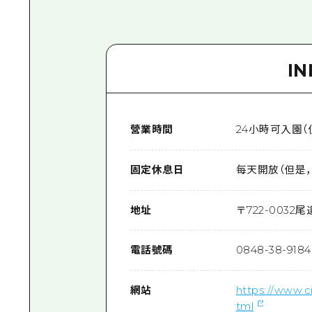
I
營業時間
24小時可入園（但
固定休息日
每天開放（但是
地址
〒
722-0032
尾
電話號碼
0848-38-9184
網站
https://www.ci
tml