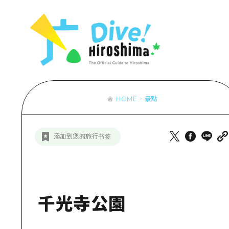
列表
存取
輔助流量摘
設施擁堵
超值遊覽門
HOME
景點
列
行李寄存及
推
添加到您的旅行书签
藝
活
美
千光寺公園