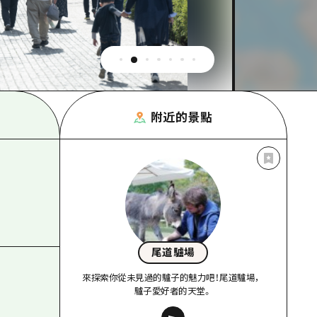
附近的景點
尾道驢場
來探索你從未見過的驢子的魅力吧！尾道驢場，
驢子愛好者的天堂。