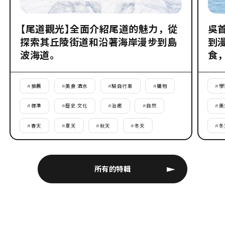
【尾道觀光】全面介紹尾道的魅力，從
吳
探索其丘陵街道和沿著海岸漫步到島
到
波海道。
食
#
推薦
#
美食·酒水
#
騎自行車
#
購物
#
學
#
標準
#
歷史·文化
#
治癒
#
自然
#
美
#
春天
#
夏天
#
秋天
#
冬天
#
冬
所有的特輯