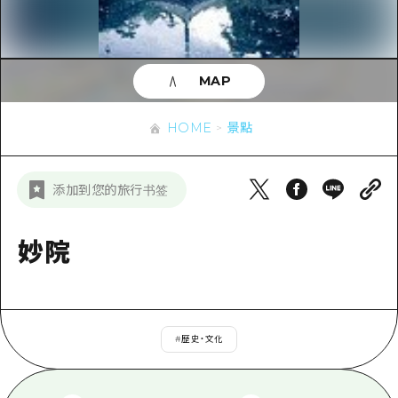
即時訊息
廣島市內
安芸
騎自行車
安芸
答對了
有用的信息
購物
答對了
MAP
美北
運動
列表
HOME
美北
藝北
HOME
景點
夜晚生活
存取
藝北
宮島周邊
世界遺產
輔助流量摘要
新聞
宮島周邊
添加到您的旅行书签
東山口
學習·體驗
設施擁堵
東山口
愛媛
標準
妙院
超值遊覽門票
短途旅行
島根
歷史·文化
行李寄存及運送服務
半天
治癒
廣島好客通行證
一日遊
#
歷史・文化
自然
廣島免費 Wi-Fi
1晚2天
面向外國遊客的街角旅遊信息中心