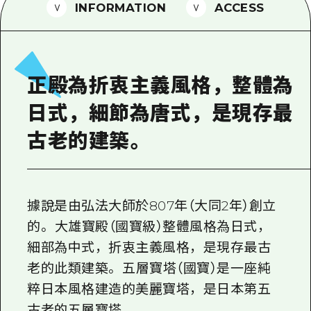
2晚3天
INFORMATION
ACCESS
志願者指南
廣島視頻
常見問題
正殿為折衷主義風格，整體為
照片下載
日式，細節為唐式，是現存最
災難發生期間的交通資訊
古老的建築。
廣島縣觀光宣傳冊
據說是由弘法大師於807年（大同2年）創立
的。 大雄寶殿（國寶級）整體風格為日式，
細部為中式，折衷主義風格，是現存最古
老的此類建築。 五層寶塔（國寶）是一座純
粹日本風格建造的美麗寶塔，是日本第五
古老的五層寶塔。