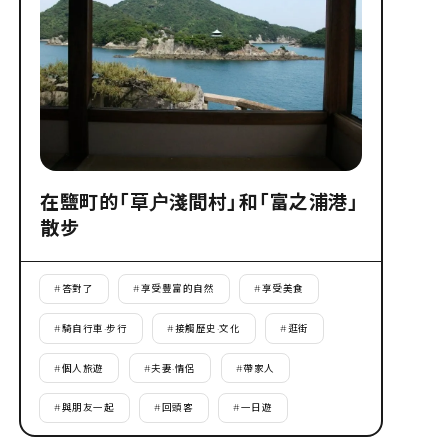
在鹽町的「草户淺間村」和「富之浦港」
散步
#
答對了
#
享受豐富的自然
#
享受美食
#
騎自行車·步行
#
接觸歷史·文化
#
逛街
#
個人旅遊
#
夫妻·情侶
#
帶家人
#
與朋友一起
#
回頭客
#
一日遊