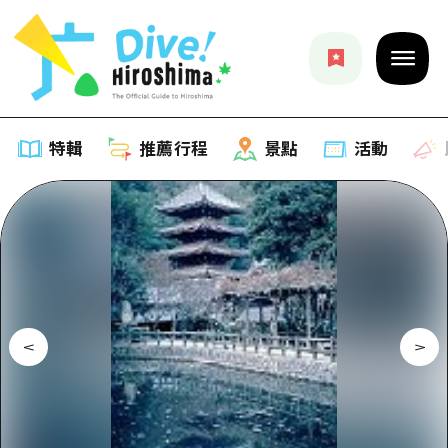
特輯
推薦行程
景點
活動
特輯
列表
推薦行程
推薦
列表
景點
藝術
Dive! Hiroshima 官方向導
列表
活動·廟會
活動
廣島隨意旅行
廣島市內
美食·酒水