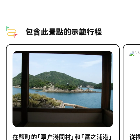
包含此景點的示範行程
在鹽町的「草户淺間村」和「富之浦港」
從