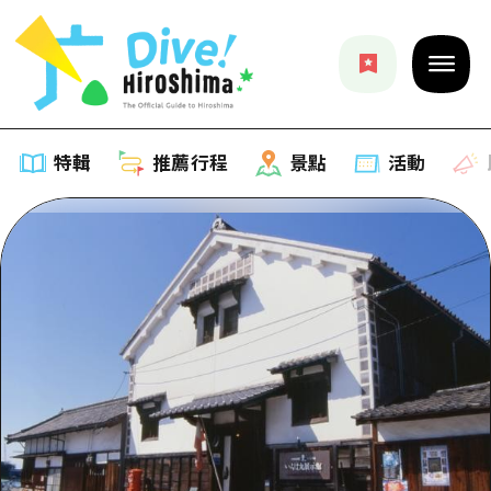
特輯
推薦行程
景點
活動
特輯
列表
推薦行程
推薦
列表
景點
藝術
Dive! Hiroshima 官方向導
列表
活動·廟會
活動
廣島隨意旅行
廣島市內
美食·酒水