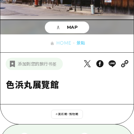
即時訊息
廣島市內
安芸
騎自行車
安芸
答對了
有用的信息
購物
答對了
MAP
美北
運動
列表
HOME
美北
藝北
HOME
景點
夜晚生活
存取
藝北
宮島周邊
世界遺產
輔助流量摘要
新聞
宮島周邊
添加到您的旅行书签
東山口
學習·體驗
設施擁堵
東山口
愛媛
標準
色浜丸展覽館
超值遊覽門票
短途旅行
島根
歷史·文化
行李寄存及運送服務
半天
治癒
廣島好客通行證
一日遊
#
美術館・博物館
自然
廣島免費 Wi-Fi
1晚2天
面向外國遊客的街角旅遊信息中心