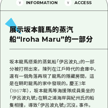
2晚3天
INFORMATION
ACCESS
志願者指南
廣島視頻
常見問題
展示坂本龍馬的蒸汽
照片下載
船“Iroha Maru”的一部分
災難發生期間的交通資訊
廣島縣觀光宣傳冊
坂本龍馬搭乘的蒸氣船「伊呂波丸」的一部
分被打撈出來，陳列在江戶時代的倉庫中。
還有一個角落再現了龍馬的隱藏房間，這
是在鞆町龍馬的家中發現的。慶王3年
（1867年），坂本龍馬等海援隊成員乘坐的
「伊呂波丸號」在鞆之浦海岸與紀州氏的船
隻相撞，導致「伊呂波丸號」沉沒。事件。