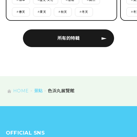
#
春天
#
夏天
#
秋天
#
冬天
#
冬
所有的特輯
HOME
景點
色浜丸展覽館
OFFICIAL SNS