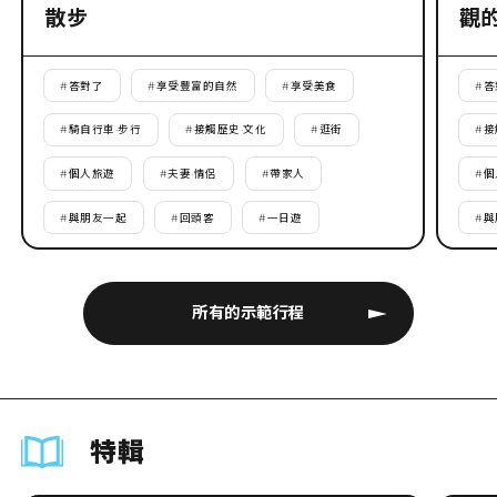
散步
觀
#
答對了
#
享受豐富的自然
#
享受美食
#
答
#
騎自行車·步行
#
接觸歷史·文化
#
逛街
#
接
#
個人旅遊
#
夫妻·情侶
#
帶家人
#
個
#
與朋友一起
#
回頭客
#
一日遊
#
與
所有的示範行程
特輯