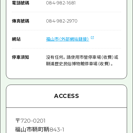
電話號碼
084-982-1681
傳真號碼
084-982-2970
網站
福山市（外部網站鏈接）
停車須知
沒有任何。請使用市營停車場（收費）或
鞆浦歷史民俗博物館停車場（收費）。
ACCESS
〒
720-0201
福山市鞆町鞆843-1