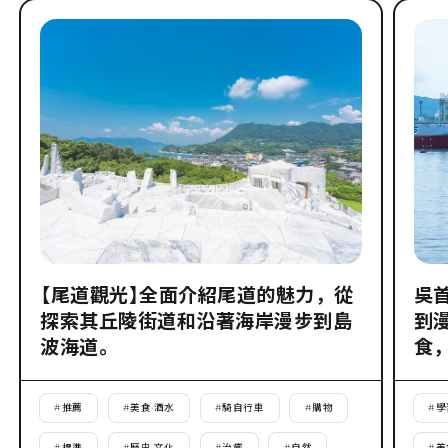
【尾道觀光】全面介紹尾道的魅力，從
吳
探索其丘陵街道和沿著海岸漫步到島
到
波海道。
食
#
推薦
#
美食·酒水
#
騎自行車
#
購物
#
學
#
標準
#
歷史·文化
#
治癒
#
自然
#
美