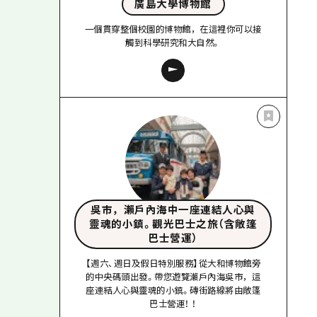
廣島大學博物館
一個貫穿整個校園的博物館，在這裡你可以接
觸到科學研究和大自然。
吳市，瀨戶內海中一座連結人心與
靈魂的小鎮。觀光巴士之旅（含敞篷
巴士營運）
【週六、週日及假日特別服務】從大和博物館旁
的中央碼頭出發。帶您遊覽瀨戶內海吳市，這
座連結人心與靈魂的小鎮。磚街路線將由敞篷
巴士營運！ ！