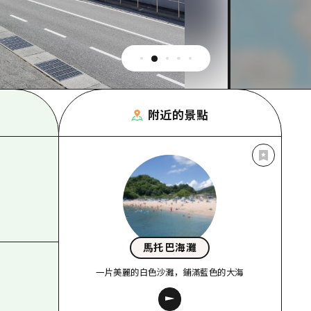
附近的景點
馬托巴海灘
一片美麗的白色沙灘，鋪滿藍色的大海