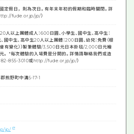
果是國定假日，則為次日。有年末年初的假期和臨時關閉。詳
//fude.or.jp/jp/）
、20人以上團體成人：600日圓、小學生、國中生、高中生：
生、國中生、高中生20人以上團體：200日圓、幼兒：免費（根
有變化））製筆體驗/3,500日元日本掛毯/2,000日元繪
0日元。 *每次體驗的入場費是分開的。詳情請聯絡我們或造
55-3010或http://fude.or.jp/jp/）
郡熊野町中溝5-17-1
jp/jp/