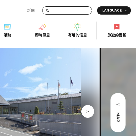
新聞
活動
即時訊息
有用的信息
旅遊的書籤
間的交通資訊
活動
即時訊息
有用的信息
旅遊的書籤
宣傳冊
證
行
常見問題
Fi
照片下載
的街角旅遊信息中心
災難發生期間的交通資訊
廣島縣觀光宣傳冊
天
MAP