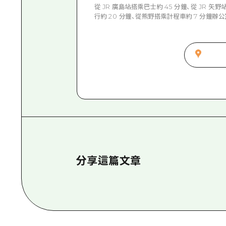
從 JR 廣島站搭乘巴士約 45 分鐘、從 JR 矢
行約 20 分鐘、從熊野搭乘計程車約 7 分鐘辦公
分享這篇文章