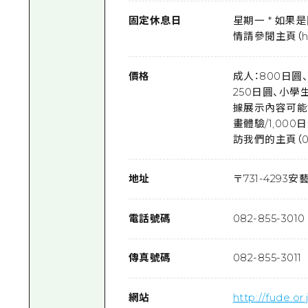
固定休息日
星期一 * 如
情請參閱主頁（http:
價格
成人：800日圓
250日圓、小學
據展示內容可能會
畫體驗/1,00
訪我們的主頁（082-8
地址
〒
731-4293
安藝
電話號碼
082-855-3010
傳真號碼
082-855-3011
網站
http://fude.or.