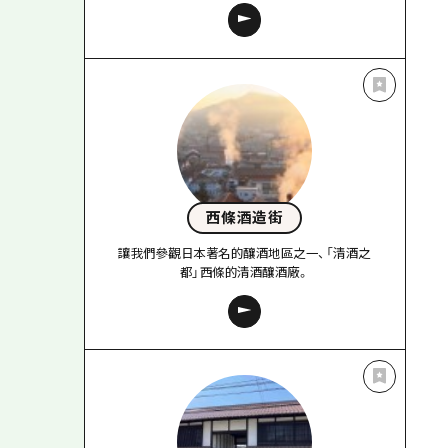
西條酒造街
讓我們參觀日本著名的釀酒地區之一、「清酒之
都」西條的清酒釀酒廠。