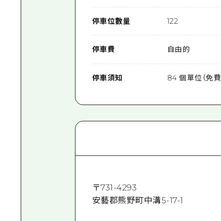
停車位數量
122
停車費
自由的
停車須知
84 個單位（免費
〒
731-4293
安藝郡熊野町中溝5-17-1