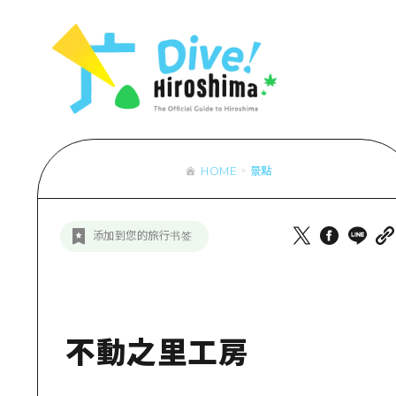
列表
存取
輔助流量摘
設施擁堵
超值遊覽門
HOME
景點
列
行李寄存及
推
添加到您的旅行书签
藝
活
美
不動之里工房