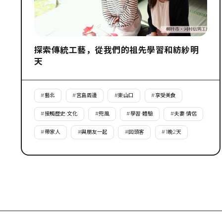
探索傳統工藝，從我們的祖先學習和紡紗明
天
#
藝北
#
宮島周邊
#
東山口
#
享受美食
#
接觸歷史·文化
#
兜風
#
學習·體驗
#
夫妻·情侶
#
帶家人
#
與朋友一起
#
回頭客
#
1晚2天