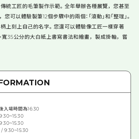
傳統工匠的毛筆製作示範。全年舉辦各種展覽，您甚至
您可以體驗製筆12個步驟中的兩個：「滾動」和「整理」。
柄上刻上自己的名字。您還可以體驗像工匠一樣穿著
分×寬35公分的大白紙上書寫書法和繪畫，製成掛軸，嘗
NFORMATION
*最後入場時間為16:30
30~15:30
30~15:30
9:30~15:30