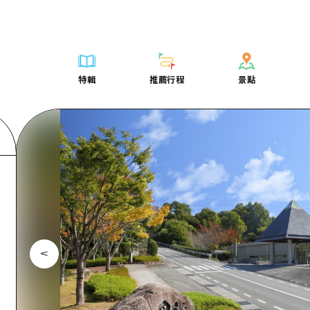
列表
列表
廣島好客通行證
騎自行車
學習·體驗
廣島市內
列表
常見問題
短途旅行
推薦
Dive! Hiroshima 官方向導
廣島免費 Wi-Fi
購物
標準
安芸
廣島市內
照片下載
半天
特輯
推薦行程
景點
要
藝術
廣島隨意旅行
面向外國遊客的街角旅遊信息中心
運動
歷史·文化
答對了
安芸
災難發生期
一日遊
特輯
推薦行程
景點
活動·廟會
志願者指南
夜晚生活
治癒
美北
答對了
廣島縣觀光
1晚2天
票
美食·酒水
廣島視頻
世界遺產
自然
藝北
美北
2晚3天
表
列表
騎自行車
列表
學習·體驗
廣島市內
列表
廣島好客通行
短途旅
運送服務
宮島周邊
藝北
薦
Dive! Hiroshima 官方向導
購物
存取
標準
安芸
廣島市內
廣島免費 Wi-
半天
東山口
宮島周邊
術
廣島隨意旅行
運動
輔助流量摘要
歷史·文化
答對了
安芸
面向外國遊客
一日遊
東山口
動·廟會
夜晚生活
設施擁堵
治癒
美北
答對了
志願者指南
1晚2天
愛媛
食·酒水
世界遺產
超值遊覽門票
自然
藝北
美北
廣島視頻
2晚3
島根
行李寄存及運送服務
宮島周邊
藝北
東山口
宮島周邊
東山口