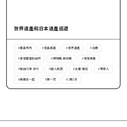
世界遺產和日本遺產巡遊
#
廣島市內
#
宮島周邊
#
世界遺產
#
治癒
#
享受豐富的自然
#
博物館·美術館
#
享受美食
#
騎自行車·步行
#
個人旅遊
#
夫妻·情侶
#
帶家人
#
與朋友一起
#
第一次
#
2晚3天