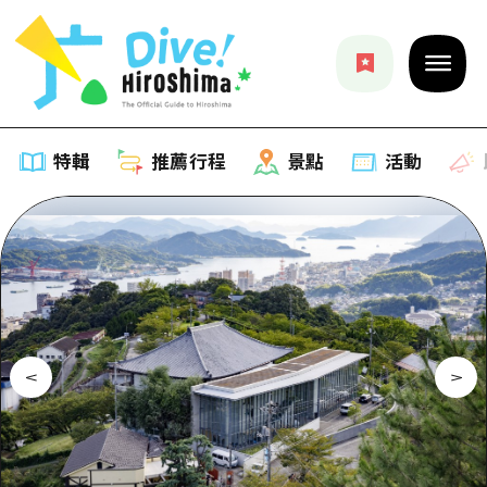
特輯
推薦行程
景點
活動
特輯
列表
推薦行程
推薦
列表
景點
藝術
Dive! Hiroshima 官方向導
列表
活動·廟會
活動
廣島隨意旅行
廣島市內
美食·酒水