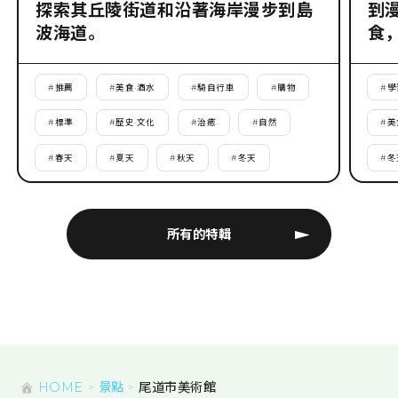
探索其丘陵街道和沿著海岸漫步到島
到
波海道。
食
#
推薦
#
美食·酒水
#
騎自行車
#
購物
#
學
#
標準
#
歷史·文化
#
治癒
#
自然
#
美
#
春天
#
夏天
#
秋天
#
冬天
#
冬
所有的特輯
HOME
景點
尾道市美術館