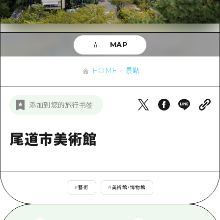
即時訊息
廣島市內
安芸
騎自行車
安芸
答對了
有用的信息
購物
答對了
MAP
美北
運動
列表
HOME
美北
藝北
HOME
景點
夜晚生活
存取
藝北
宮島周邊
世界遺產
輔助流量摘要
新聞
宮島周邊
添加到您的旅行书签
東山口
學習·體驗
設施擁堵
東山口
愛媛
標準
尾道市美術館
超值遊覽門票
短途旅行
島根
歷史·文化
行李寄存及運送服務
半天
治癒
廣島好客通行證
一日遊
#
藝術
#
美術館・博物館
自然
廣島免費 Wi-Fi
1晚2天
面向外國遊客的街角旅遊信息中心