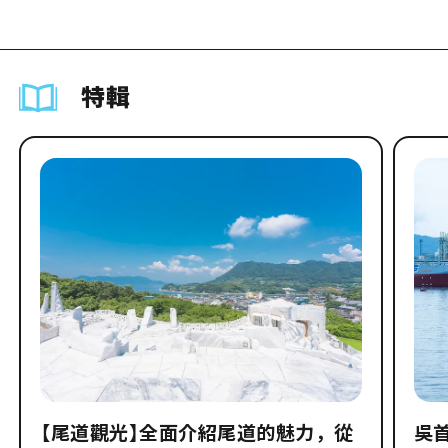
特輯
【尾道觀光】全面介紹尾道的魅力，從
吳