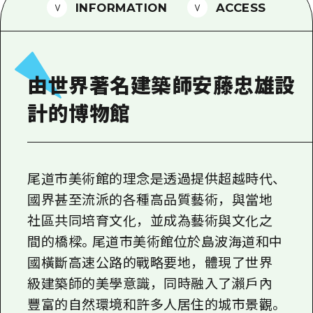
2晚3天
INFORMATION
ACCESS
志願者指南
廣島視頻
常見問題
由世界著名建築師安藤忠雄設
照片下載
計的博物館
災難發生期間的交通資訊
廣島縣觀光宣傳冊
尾道市美術館的理念是透過提供超越時代、
國界甚至流派的各種高品質藝術，與當地
社區共同培育文化，並成為藝術與文化之
間的橋樑。尾道市美術館位於島波海道和中
國橫斷高速公路的戰略要地，體現了世界
級建築師的美學意識，同時融入了瀨戶內
豐富的自然環境和許多人居住的城市景觀。