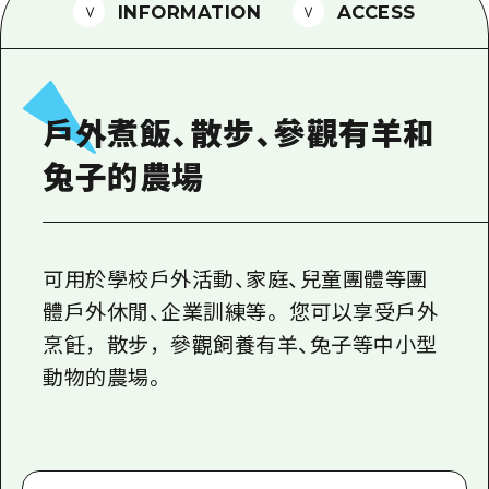
2晚3天
INFORMATION
ACCESS
志願者指南
廣島視頻
常見問題
戶外煮飯、散步、參觀有羊和
照片下載
兔子的農場
災難發生期間的交通資訊
廣島縣觀光宣傳冊
可用於學校戶外活動、家庭、兒童團體等團
體戶外休閒、企業訓練等。 您可以享受戶外
烹飪，散步，參觀飼養有羊、兔子等中小型
動物的農場。