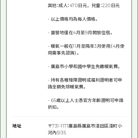
其他：成人：470日元，兒童：220日元
- 以上價格均為每人價格。
- 露營地僅在4月至9月開放住宿。
- 暖氣一般在11月至隔年3月使用（4月使
用需事先諮詢）。
- 廣島市小學和國中學生免繳暖氣費。
- 持有各種殘障證明或福利證明者可申
請全額免除暖氣費。
- 65歲以上人士憑官方年齡證明可申請
折扣。
地址
〒
731-1171
廣島縣廣島市淺田區淺町小
河內5135