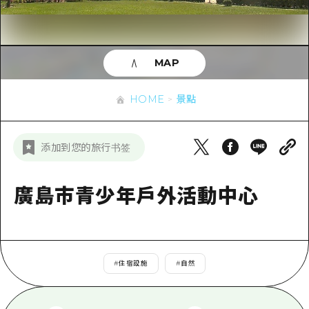
即時訊息
廣島市內
安芸
騎自行車
安芸
答對了
有用的信息
購物
答對了
MAP
美北
運動
列表
HOME
美北
藝北
HOME
景點
夜晚生活
存取
藝北
宮島周邊
世界遺產
輔助流量摘要
新聞
宮島周邊
添加到您的旅行书签
東山口
學習·體驗
設施擁堵
東山口
愛媛
標準
廣島市青少年戶外活動中心
超值遊覽門票
短途旅行
島根
歷史·文化
行李寄存及運送服務
半天
治癒
廣島好客通行證
一日遊
#
住宿設施
#
自然
自然
廣島免費 Wi-Fi
1晚2天
面向外國遊客的街角旅遊信息中心