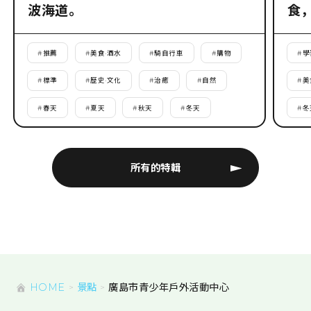
波海道。
食
#
推薦
#
美食·酒水
#
騎自行車
#
購物
#
學
#
標準
#
歷史·文化
#
治癒
#
自然
#
美
#
春天
#
夏天
#
秋天
#
冬天
#
冬
所有的特輯
HOME
景點
廣島市青少年戶外活動中心