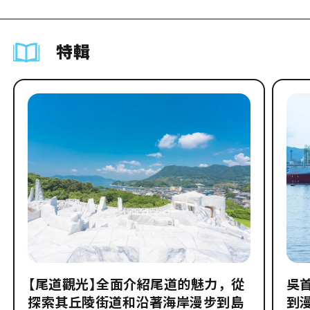
特輯
【尾道觀光】全面介紹尾道的魅力，從
吳
探索其丘陵街道和沿著海岸漫步到島
到