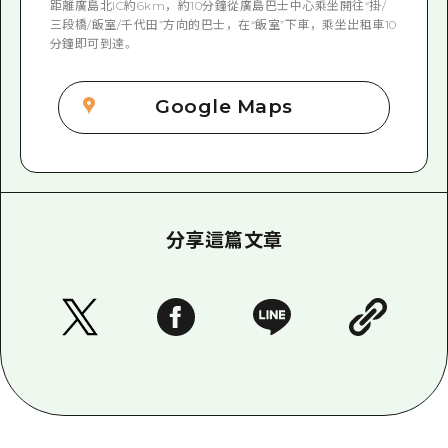
距離廣島北IC約6km，約10分鐘從廣島巴士中心乘坐開往“掛/
三段橋/飯室/千代田”方向的巴士，在“飯室”下車，乘坐出租車10
分鐘即可到達。
Google Maps
分享這篇文章