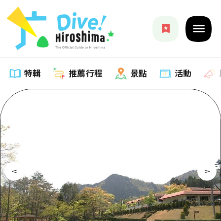
特輯
推薦行程
景點
活動
特輯
列表
推薦行程
推薦
列表
景點
藝術
Dive! Hiroshima 官方向導
列表
活動·廟會
活動
廣島隨意旅行
廣島市內
美食·酒水