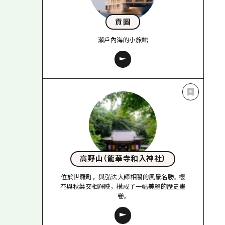
貢圖
瀨戶內海的小旅館
高野山（龍華寺和入神社）
位於世羅町，與弘法大師相關的風景名勝。櫻
花與秋葉交相輝映，構成了一幅美麗的歷史畫
卷。