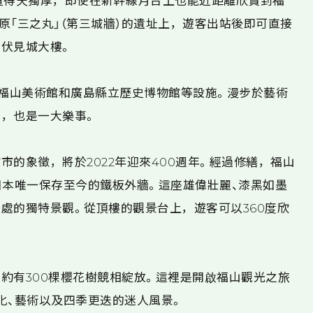
置得天獨厚，即使在新幹線月台上也能近距離欣賞到福
原「三之丸」（第三城牆）的遺址上，遊客出站後即可直接
伏見城大樓。
設福山美術館和廣島縣立歷史博物館等設施。漫步於藝術
，也是一大樂事。
的象徵，將於2022年迎來400週年。經過修繕，福山
日本唯一保存至今的鐵板外牆。這座雄偉壯麗、漆黑如墨
處的獨特景觀。從頂樓的觀景台上，遊客可以360度欣
約有300棵櫻花樹競相綻放。這裡是開啟福山觀光之旅
化、藝術以及四季更迭的迷人風景。