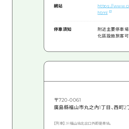
網站
https://www.c
html
停車須知
附近主要停車場
化區設施旅客可免
〒
720-0061
廣島縣福山市丸之內1丁目、西町2
【列車】JR福山站北出口外即是車站。