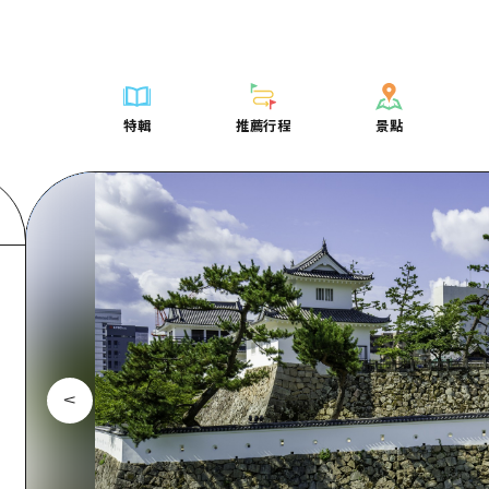
列表
列表
廣島好客通行證
騎自行車
學習·體驗
廣島市內
列表
常見問題
短途旅行
推薦
Dive! Hiroshima 官方向導
廣島免費 Wi-Fi
購物
標準
安芸
廣島市內
照片下載
半天
特輯
推薦行程
景點
要
藝術
廣島隨意旅行
面向外國遊客的街角旅遊信息中心
運動
歷史·文化
答對了
安芸
災難發生期
一日遊
特輯
推薦行程
景點
活動·廟會
志願者指南
夜晚生活
治癒
美北
答對了
廣島縣觀光
1晚2天
票
美食·酒水
廣島視頻
世界遺產
自然
藝北
美北
2晚3天
表
列表
騎自行車
列表
學習·體驗
廣島市內
列表
廣島好客通行
短途旅
運送服務
宮島周邊
藝北
薦
Dive! Hiroshima 官方向導
購物
存取
標準
安芸
廣島市內
廣島免費 Wi-
半天
東山口
宮島周邊
術
廣島隨意旅行
運動
輔助流量摘要
歷史·文化
答對了
安芸
面向外國遊客
一日遊
東山口
動·廟會
夜晚生活
設施擁堵
治癒
美北
答對了
志願者指南
1晚2天
愛媛
食·酒水
世界遺產
超值遊覽門票
自然
藝北
美北
廣島視頻
2晚3
島根
行李寄存及運送服務
宮島周邊
藝北
東山口
宮島周邊
東山口