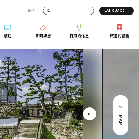
新聞
活動
即時訊息
有用的信息
旅遊的書籤
間的交通資訊
活動
即時訊息
有用的信息
旅遊的書籤
宣傳冊
證
行
常見問題
Fi
照片下載
的街角旅遊信息中心
災難發生期間的交通資訊
廣島縣觀光宣傳冊
天
MAP