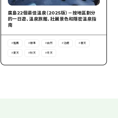
廣島22個最佳溫泉（2025版）－按地區劃分
的一日遊、溫泉旅館、壯麗景色和隱密溫泉指
南
#
推薦
#
標準
#
自然
#
治癒
#
春天
#
夏天
#
秋天
#
冬天