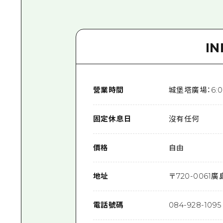
I
營業時間
城堡塔廣場：6:00
固定休息日
沒有任何
價格
自由
地址
〒
720-0061
廣
電話號碼
084-928-1095