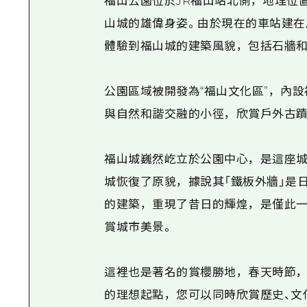
福山公園位於JR福山站北側，地理位
山城的雄偉身姿。由於現在的車站建在
體驗到福山城的建築風貌，包括石牆和
公園區域被開發為“福山文化區”，內
與自然和諧交融的小徑，欣賞戶外古蹟
福山城巍然屹立於公園中心，是這座城市
城恢復了原貌，據說其「鐵板外牆」是
的建築，重現了昔日的輝煌，是僅此一
賞城市美景。
這裡也是著名的賞櫻勝地，春天時節，
的理想起點，您可以同時欣賞歷史、文