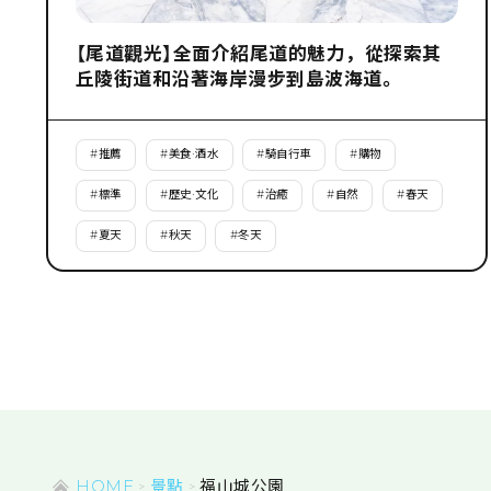
【尾道觀光】全面介紹尾道的魅力，從探索其
丘陵街道和沿著海岸漫步到島波海道。
#
推薦
#
美食·酒水
#
騎自行車
#
購物
#
標準
#
歷史·文化
#
治癒
#
自然
#
春天
#
夏天
#
秋天
#
冬天
HOME
景點
福山城公園