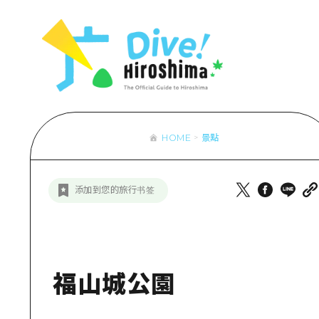
列表
存取
輔助流量摘
設施擁堵
超值遊覽門
HOME
景點
列
行李寄存及
推
添加到您的旅行书签
藝
活
美
福山城公園