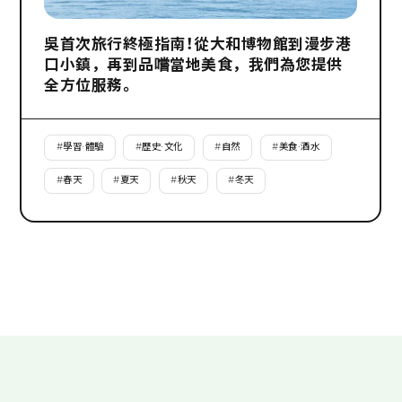
吳首次旅行終極指南！從大和博物館到漫步港
口小鎮，再到品嚐當地美食，我們為您提供
全方位服務。
#
學習·體驗
#
歷史·文化
#
自然
#
美食·酒水
#
春天
#
夏天
#
秋天
#
冬天