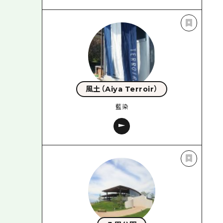
風土（Aiya Terroir）
藍染