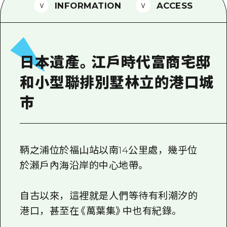
2晚3天
INFORMATION
ACCESS
志願者指南
廣島視頻
常見問題
日本遺產。江戶時代富商宅邸
照片下載
和小型聯排別墅林立的港口城
災難發生期間的交通資訊
市
廣島縣觀光宣傳冊
鞆之浦位於福山站以南14公里處，幾乎位
於瀨戶內海沿岸的中心地帶。
自古以來，這裡就是人們等待有利潮汐的
港口，甚至在《萬葉集》中也有紀錄。