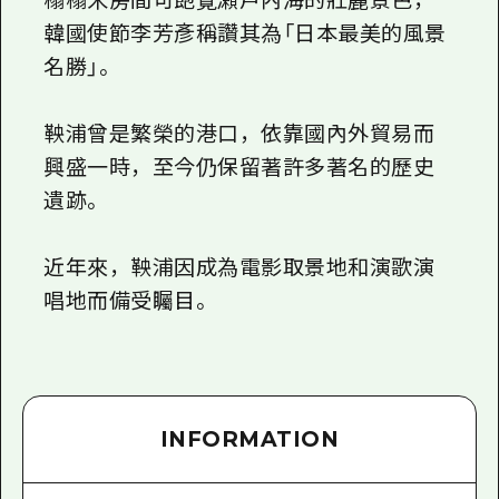
榻榻米房間可飽覽瀨戶內海的壯麗景色，
韓國使節李芳彥稱讚其為「日本最美的風景
名勝」。
鞅浦曾是繁榮的港口，依靠國內外貿易而
興盛一時，至今仍保留著許多著名的歷史
遺跡。
近年來，鞅浦因成為電影取景地和演歌演
唱地而備受矚目。
INFORMATION