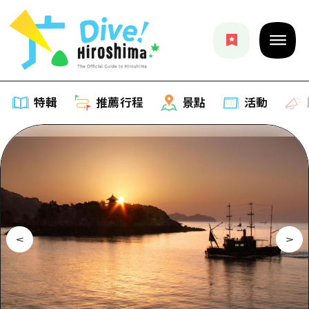
特輯
推薦行程
景點
活動
特輯
列表
推薦行程
推薦
列表
景點
藝術
Dive! Hiroshima 官方向導
列表
活動·廟會
活動
廣島隨意旅行
廣島市內
美食·酒水