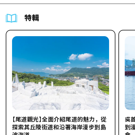
特輯
【尾道觀光】全面介紹尾道的魅力，從
吳
探索其丘陵街道和沿著海岸漫步到島
到