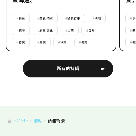
波海道。
食
#
推薦
#
美食·酒水
#
騎自行車
#
購物
#
學
#
標準
#
歷史·文化
#
治癒
#
自然
#
美
#
春天
#
夏天
#
秋天
#
冬天
#
冬
所有的特輯
HOME
景點
鞆浦街景