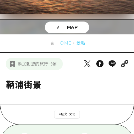
即時訊息
廣島市內
安芸
騎自行車
安芸
答對了
有用的信息
購物
答對了
MAP
美北
運動
列表
HOME
美北
藝北
HOME
景點
夜晚生活
存取
藝北
宮島周邊
世界遺產
輔助流量摘要
新聞
宮島周邊
添加到您的旅行书签
東山口
學習·體驗
設施擁堵
東山口
愛媛
標準
鞆浦街景
超值遊覽門票
短途旅行
島根
歷史·文化
行李寄存及運送服務
半天
治癒
廣島好客通行證
一日遊
#
歷史・文化
自然
廣島免費 Wi-Fi
1晚2天
面向外國遊客的街角旅遊信息中心