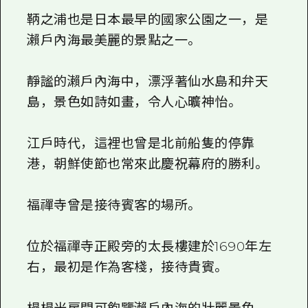
鞆之浦也是日本最早的國家公園之一，是
瀨戶內海最美麗的景點之一。
靜謐的瀨戶內海中，漂浮著仙水島和弁天
島，景色如詩如畫，令人心曠神怡。
江戶時代，這裡也曾是北前船隻的停靠
港，朝鮮使節也常來此慶祝幕府的勝利。
福禪寺曾是接待賓客的場所。
位於福禪寺正殿旁的太長樓建於1690年左
右，最初是作為客棧，接待貴賓。