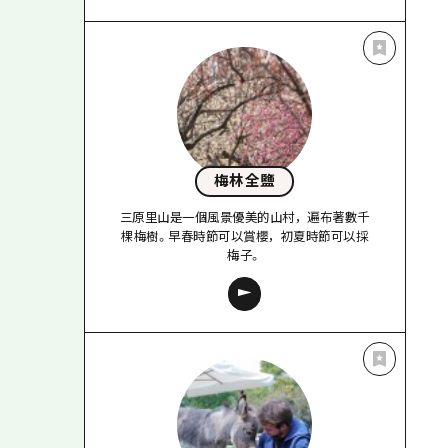
梅林全鹽
三原里山是一個風景優美的山村，遍布著數千
棵梅樹。早春時節可以賞櫻，初夏時節可以採
梅子。