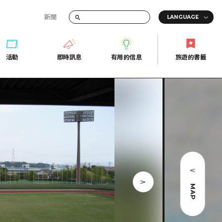
新聞
活動
即時訊息
有用的信息
旅遊的書籤
間的交通資訊
活動
即時訊息
有用的信息
旅遊的書籤
宣傳冊
證
行
常見問題
Fi
照片下載
的街角旅遊信息中心
災難發生期間的交通資訊
廣島縣觀光宣傳冊
天
MAP