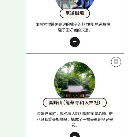
尾道驢場
來探索你從未見過的驢子的魅力吧！尾道驢場，
驢子愛好者的天堂。
高野山（龍華寺和入神社）
位於世羅町，與弘法大師相關的風景名勝。櫻
花與秋葉交相輝映，構成了一幅美麗的歷史畫
卷。