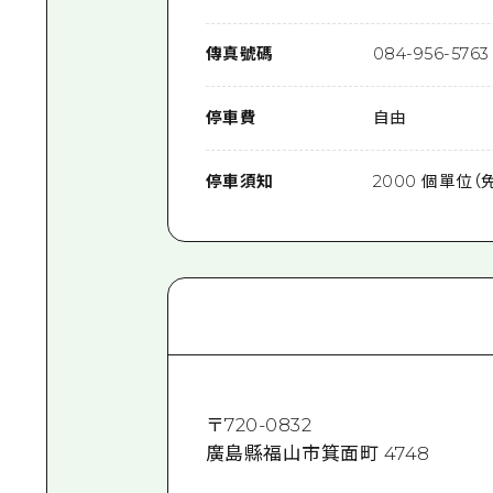
傳真號碼
084-956-5763
停車費
自由
停車須知
2000 個單位（
〒
720-0832
廣島縣福山市箕面町 4748