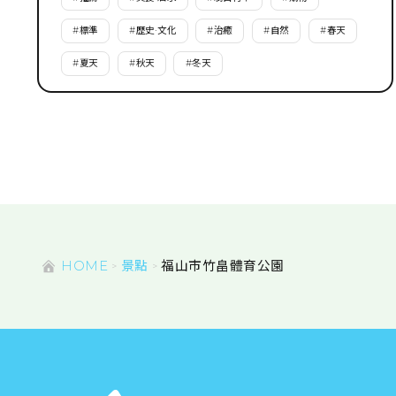
#
標準
#
歷史·文化
#
治癒
#
自然
#
春天
#
夏天
#
秋天
#
冬天
HOME
景點
福山市竹畠體育公園