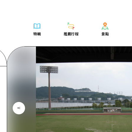
列表
列表
廣島好客通行證
騎自行車
學習·體驗
廣島市內
列表
常見問題
短途旅行
推薦
Dive! Hiroshima 官方向導
廣島免費 Wi-Fi
購物
標準
安芸
廣島市內
照片下載
半天
特輯
推薦行程
景點
要
藝術
廣島隨意旅行
面向外國遊客的街角旅遊信息中心
運動
歷史·文化
答對了
安芸
災難發生期
一日遊
特輯
推薦行程
景點
活動·廟會
志願者指南
夜晚生活
治癒
美北
答對了
廣島縣觀光
1晚2天
票
美食·酒水
廣島視頻
世界遺產
自然
藝北
美北
2晚3天
表
列表
騎自行車
列表
學習·體驗
廣島市內
列表
廣島好客通行
短途旅
運送服務
宮島周邊
藝北
薦
Dive! Hiroshima 官方向導
購物
存取
標準
安芸
廣島市內
廣島免費 Wi-
半天
東山口
宮島周邊
術
廣島隨意旅行
運動
輔助流量摘要
歷史·文化
答對了
安芸
面向外國遊客
一日遊
東山口
動·廟會
夜晚生活
設施擁堵
治癒
美北
答對了
志願者指南
1晚2天
愛媛
食·酒水
世界遺產
超值遊覽門票
自然
藝北
美北
廣島視頻
2晚3
島根
行李寄存及運送服務
宮島周邊
藝北
東山口
宮島周邊
東山口