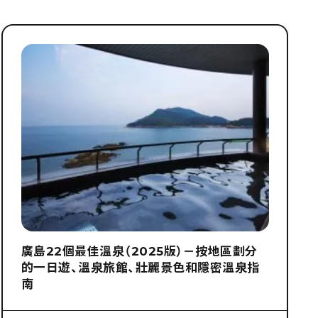
廣島22個最佳溫泉（2025版）－按地區劃分
的一日遊、溫泉旅館、壯麗景色和隱密溫泉指
南