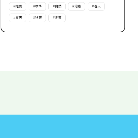
#
推薦
#
標準
#
自然
#
治癒
#
春天
#
夏天
#
秋天
#
冬天