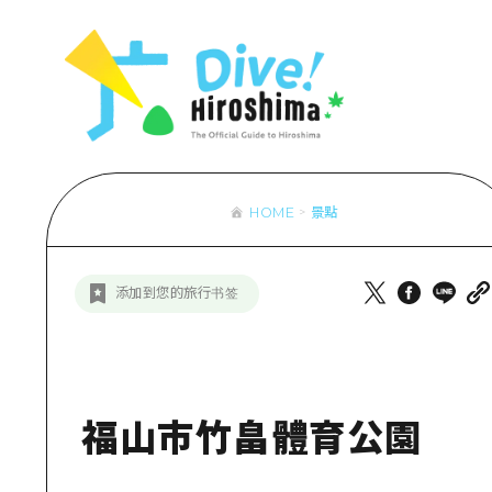
列表
存取
輔助流量摘
設施擁堵
超值遊覽門
HOME
景點
列
行李寄存及
推
添加到您的旅行书签
藝
活
美
福山市竹畠體育公園