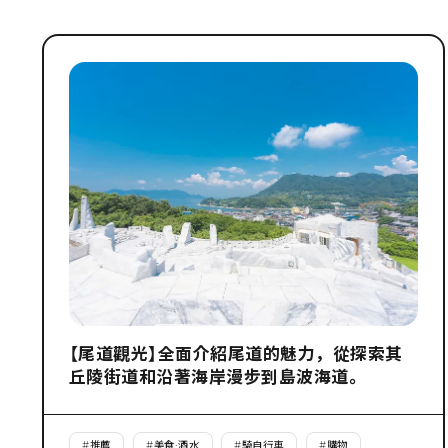
【尾道觀光】全面介紹尾道的魅力，從探索其
丘陵街道和沿著海岸漫步到島波海道。
#
推薦
#
美食·酒水
#
騎自行車
#
購物