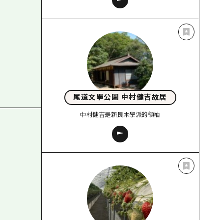
尾道文學公園 中村健吉故居
中村健吉是新良木學派的領袖