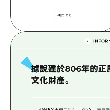
#
歷史・文化
INFOR
據說建於806年的
文化財產。