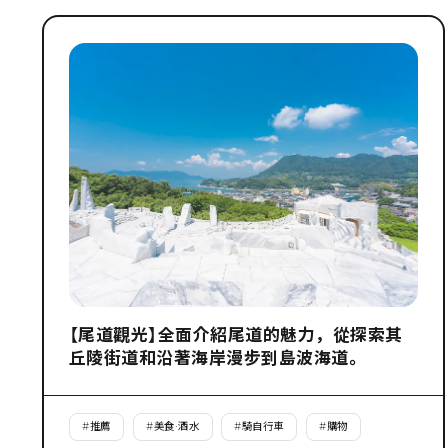
【尾道觀光】全面介紹尾道的魅力，從探索其
丘陵街道和沿著海岸漫步到島波海道。
#
推薦
#
美食·酒水
#
騎自行車
#
購物