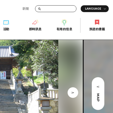
新聞
活動
即時訊息
有用的信息
旅遊的書籤
間的交通資訊
活動
即時訊息
有用的信息
旅遊的書籤
宣傳冊
證
行
常見問題
Fi
照片下載
的街角旅遊信息中心
災難發生期間的交通資訊
廣島縣觀光宣傳冊
天
MAP