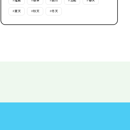
#
推薦
#
標準
#
自然
#
治癒
#
春天
#
夏天
#
秋天
#
冬天