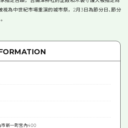
是國家指定古蹟，吉備津神社的正殿和木製守護犬被指定為
被視為中世紀市場重演的城市祭，2月3日為節分日、節分
。
NFORMATION
山市新一町宮內400