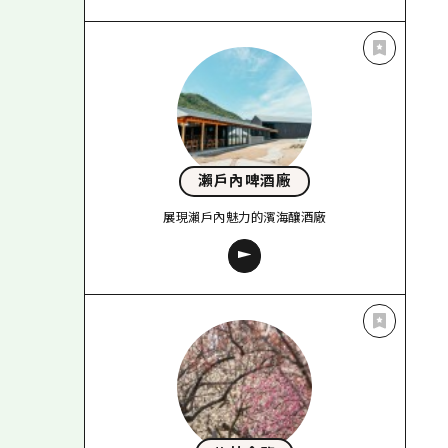
瀨戶內啤酒廠
展現瀨戶內魅力的濱海釀酒廠