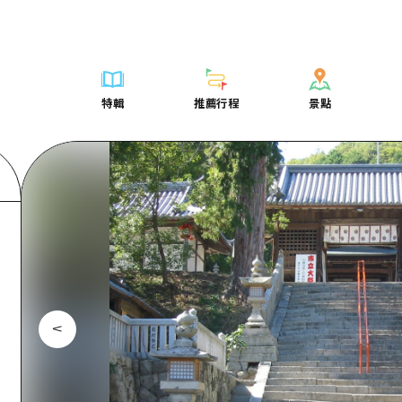
列表
列表
廣島好客通行證
騎自行車
學習·體驗
廣島市內
列表
常見問題
短途旅行
推薦
Dive! Hiroshima 官方向導
廣島免費 Wi-Fi
購物
標準
安芸
廣島市內
照片下載
半天
特輯
推薦行程
景點
要
藝術
廣島隨意旅行
面向外國遊客的街角旅遊信息中心
運動
歷史·文化
答對了
安芸
災難發生期
一日遊
特輯
推薦行程
景點
活動·廟會
志願者指南
夜晚生活
治癒
美北
答對了
廣島縣觀光
1晚2天
票
美食·酒水
廣島視頻
世界遺產
自然
藝北
美北
2晚3天
表
列表
騎自行車
列表
學習·體驗
廣島市內
列表
廣島好客通行
短途旅
運送服務
宮島周邊
藝北
薦
Dive! Hiroshima 官方向導
購物
存取
標準
安芸
廣島市內
廣島免費 Wi-
半天
東山口
宮島周邊
術
廣島隨意旅行
運動
輔助流量摘要
歷史·文化
答對了
安芸
面向外國遊客
一日遊
東山口
動·廟會
夜晚生活
設施擁堵
治癒
美北
答對了
志願者指南
1晚2天
愛媛
食·酒水
世界遺產
超值遊覽門票
自然
藝北
美北
廣島視頻
2晚3
島根
行李寄存及運送服務
宮島周邊
藝北
東山口
宮島周邊
東山口