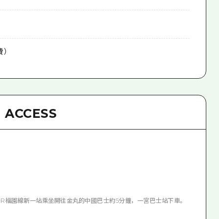
費）
ACCESS
JR福園線新一站乘坐開往金丸的中國巴士約5分鐘，一宮巴士站下車。