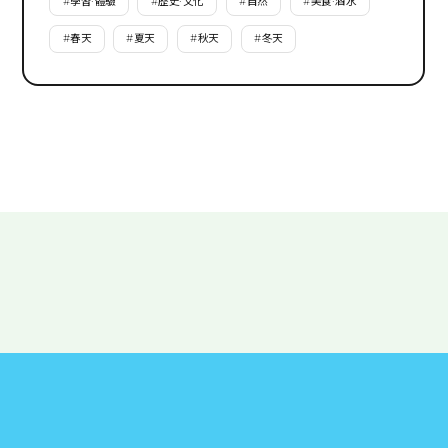
#
學習·體驗
#
歷史·文化
#
自然
#
美食·酒水
#
春天
#
夏天
#
秋天
#
冬天