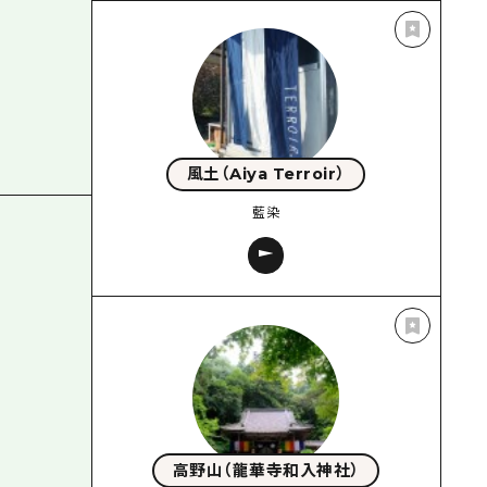
風土（Aiya Terroir）
藍染
高野山（龍華寺和入神社）