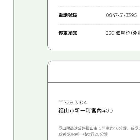
電話號碼
0847-51-3395
停車須知
250 個單位（免
〒
729-3104
福山市新一町宮內400
從山陽高速公路福山東IC開車約40分鐘，或從
或者從JR新一站步行20分鐘