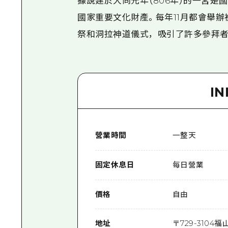
據說建於大同元年（806年）的一宮
國家重要文化財產。每年11月都會舉辦
祭和洞拉神道儀式，吸引了許多參拜者
I
營業時間
一整天
固定休息日
每日營業
價格
自由
地址
〒
729-3104
福