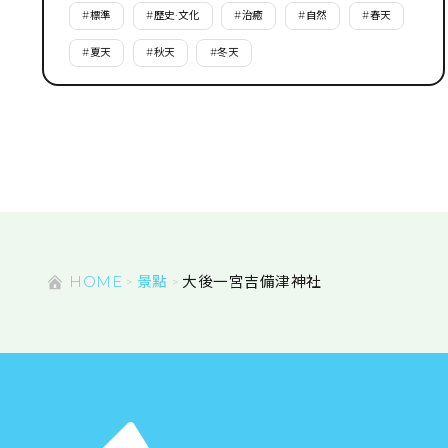
#
標準
#
歷史·文化
#
治癒
#
自然
#
春天
#
夏天
#
秋天
#
冬天
HOME
景點
大後一宮吉備津神社