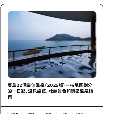
廣島22個最佳溫泉（2025版）－按地區劃分
的一日遊、溫泉旅館、壯麗景色和隱密溫泉指
南