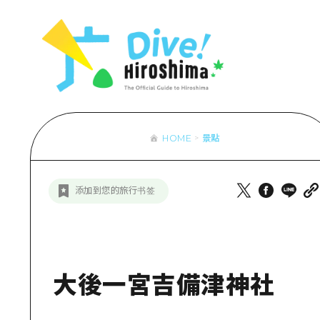
列表
存取
輔助流量摘
設施擁堵
超值遊覽門
HOME
景點
列
行李寄存及
推
添加到您的旅行书签
藝
活
美
大後一宮吉備津神社