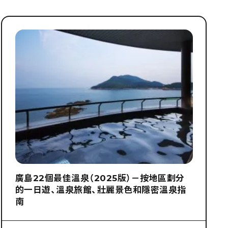
廣島22個最佳溫泉（2025版）－按地區劃分
的一日遊、溫泉旅館、壯麗景色和隱密溫泉指
南