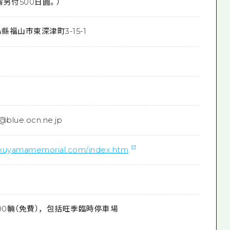
另付500日圓。）
縣福山市東深津町3-15-1
@blue.ocn.ne.jp
ukuyamamemorial.com/index.htm
*200輛（免費），包括旺季臨時停車場