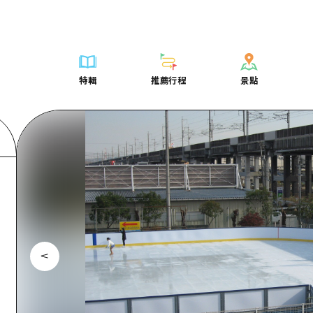
列表
列表
廣島好客通行證
騎自行車
學習·體驗
廣島市內
列表
常見問題
短途旅行
推薦
Dive! Hiroshima 官方向導
廣島免費 Wi-Fi
購物
標準
安芸
廣島市內
照片下載
半天
特輯
推薦行程
景點
要
藝術
廣島隨意旅行
面向外國遊客的街角旅遊信息中心
運動
歷史·文化
答對了
安芸
災難發生期
一日遊
特輯
推薦行程
景點
活動·廟會
志願者指南
夜晚生活
治癒
美北
答對了
廣島縣觀光
1晚2天
票
美食·酒水
廣島視頻
世界遺產
自然
藝北
美北
2晚3天
表
列表
騎自行車
列表
學習·體驗
廣島市內
列表
廣島好客通行
短途旅
運送服務
宮島周邊
藝北
薦
Dive! Hiroshima 官方向導
購物
存取
標準
安芸
廣島市內
廣島免費 Wi-
半天
東山口
宮島周邊
術
廣島隨意旅行
運動
輔助流量摘要
歷史·文化
答對了
安芸
面向外國遊客
一日遊
東山口
動·廟會
夜晚生活
設施擁堵
治癒
美北
答對了
志願者指南
1晚2天
愛媛
食·酒水
世界遺產
超值遊覽門票
自然
藝北
美北
廣島視頻
2晚3
島根
行李寄存及運送服務
宮島周邊
藝北
東山口
宮島周邊
東山口