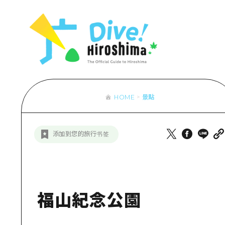
列表
存取
輔助流量摘
設施擁堵
超值遊覽門
HOME
景點
列
行李寄存及
推
添加到您的旅行书签
藝
活
美
福山紀念公園