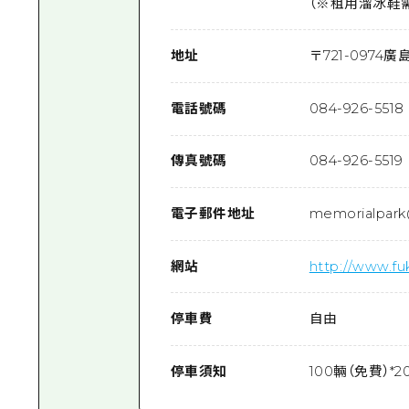
（※租用溜冰鞋需
地址
〒
721-0974
廣島
電話號碼
084-926-5518
傳真號碼
084-926-5519
電子郵件地址
memorialpark
網站
http://www.f
停車費
自由
停車須知
100輛（免費）