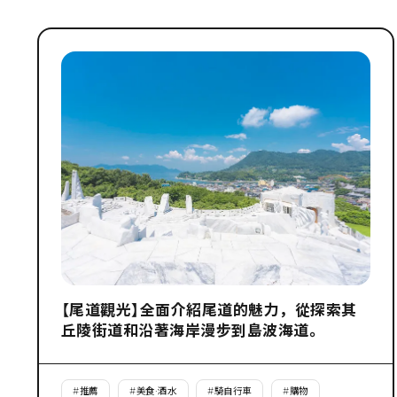
【尾道觀光】全面介紹尾道的魅力，從探索其
丘陵街道和沿著海岸漫步到島波海道。
#
推薦
#
美食·酒水
#
騎自行車
#
購物