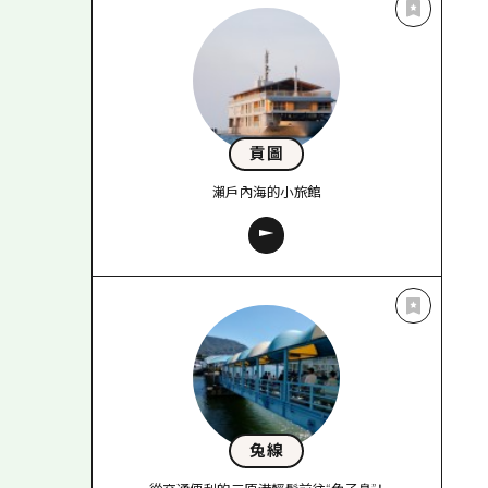
貢圖
瀨戶內海的小旅館
兔線