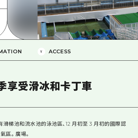
愛媛
島根
MATION
ACCESS
季享受滑冰和卡丁車
有滑梯池和流水池的泳池區、12 月初至 3 月初的國際認
氣區。廣場。