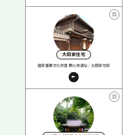
大田家住宅
國家重要文化財產 鞆七世遺址 / 太田家宅邸