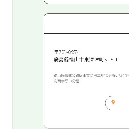
〒
721-0974
廣島縣福山市東深津町3-15-1
從山陽高速公路福山東IC開車約10分鐘，從J
向西步行10分鐘