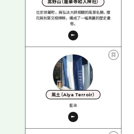
高野山（龍華寺和入神社）
位於世羅町，與弘法大師相關的風景名勝。櫻
花與秋葉交相輝映，構成了一幅美麗的歷史畫
卷。
風土（Aiya Terroir）
藍染