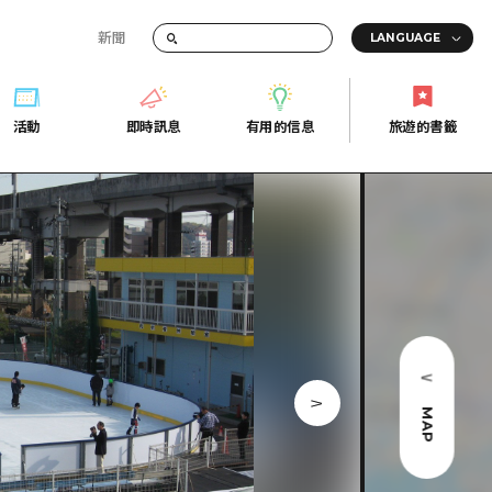
新聞
活動
即時訊息
有用的信息
旅遊的書籤
間的交通資訊
活動
即時訊息
有用的信息
旅遊的書籤
宣傳冊
證
行
常見問題
Fi
照片下載
的街角旅遊信息中心
災難發生期間的交通資訊
廣島縣觀光宣傳冊
天
MAP