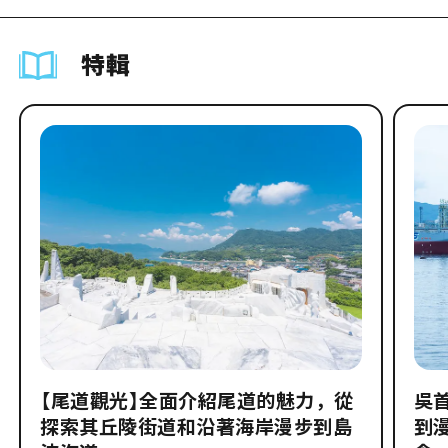
特輯
【尾道觀光】全面介紹尾道的魅力，從
吳
探索其丘陵街道和沿著海岸漫步到島
到