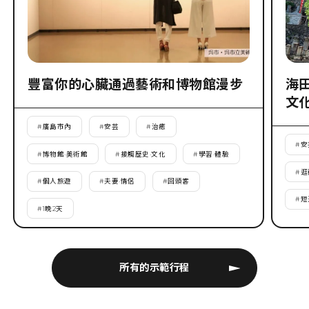
豐富你的心臟通過藝術和博物館漫步
海
文
#
廣島市內
#
安芸
#
治癒
#
安
#
博物館·美術館
#
接觸歷史·文化
#
學習·體驗
#
逛
#
個人旅遊
#
夫妻·情侶
#
回頭客
#
短
#
1晚2天
所有的示範行程