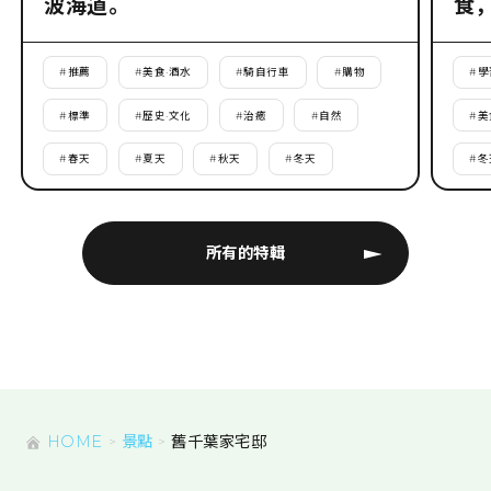
波海道。
食
#
推薦
#
美食·酒水
#
騎自行車
#
購物
#
學
#
標準
#
歷史·文化
#
治癒
#
自然
#
美
#
春天
#
夏天
#
秋天
#
冬天
#
冬
所有的特輯
HOME
景點
舊千葉家宅邸