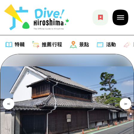
特輯
推薦行程
景點
活動
特輯
列表
推薦行程
推薦
列表
景點
藝術
Dive! Hiroshima 官方向導
列表
活動·廟會
活動
廣島隨意旅行
廣島市內
美食·酒水