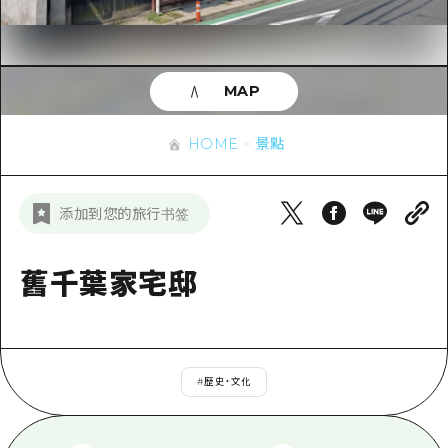
即時訊息
廣島市內
安芸
騎自行車
安芸
答對了
有用的信息
購物
答對了
MAP
美北
運動
列表
HOME
美北
藝北
HOME
景點
夜晚生活
存取
藝北
宮島周邊
世界遺產
輔助流量摘要
新聞
宮島周邊
添加到您的旅行书签
東山口
學習·體驗
設施擁堵
東山口
愛媛
標準
舊千葉家宅邸
超值遊覽門票
短途旅行
島根
歷史·文化
行李寄存及運送服務
半天
治癒
廣島好客通行證
一日遊
#
歷史・文化
自然
廣島免費 Wi-Fi
1晚2天
面向外國遊客的街角旅遊信息中心