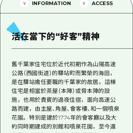
2晚3天
INFORMATION
ACCESS
志願者指南
廣島視頻
常見問題
活在當下的“好客”精神
照片下載
災難發生期間的交通資訊
舊千葉家住宅位於近代初期作為山陽高速
廣島縣觀光宣傳冊
公路（西國街道）的驛站町而繁榮的海田，
是在驛站擔任要職的千葉家的故居。 這棟
住宅是相當於茶屋（本陣）或脅本陣的設
施，也用於貴賓的過夜住宿，面向高速公
路而建，由主屋、角屋、會客樓、和一個噴泉
花園。 特別是建於1774年的會客廳以及大
約同時期建成的別館和噴泉花園，至今還