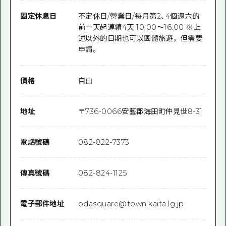
固定休息日
不定休日/營業日/每月第2、4個週六的
前一天起連續4天 10:00～16:00 ※上
述以外的日期也可以團體旅遊，但需要
申請。
價格
自由
地址
〒
736-0066
安藝郡海田町仲見世8-31
電話號碼
082-822-7373
傳真號碼
082-824-1125
電子郵件地址
odasquare@town.kaita.lg.jp