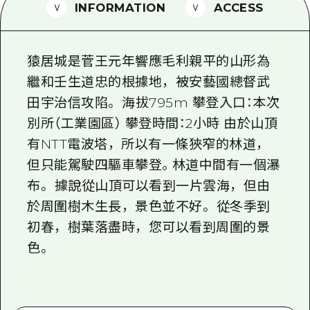
2晚3天
INFORMATION
ACCESS
志願者指南
廣島視頻
猿居城是菅王元年響應毛利親平的山形為
常見問題
繼和壬生道忠的根據地，被安藝國總督武
田宇治信攻陷。 海拔795m 攀登入口：本次
照片下載
別所（工業園區） 攀登時間：2小時 由於山頂
災難發生期間的交通資訊
有NTT電波塔，所以有一條狹窄的林道，
廣島縣觀光宣傳冊
但只能駕駛四驅車攀登。林道中間有一個瀑
布。 據說從山頂可以看到一片雲海，但由
於周圍樹木生長，景色並不好。 從冬季到
初春，樹葉落盡時，您可以看到周圍的景
色。