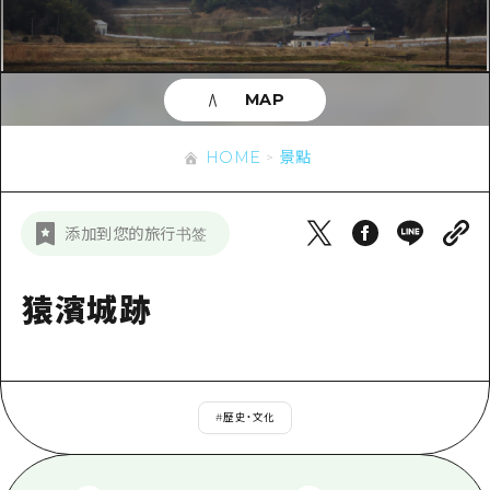
即時訊息
廣島市內
安芸
騎自行車
安芸
答對了
有用的信息
購物
答對了
MAP
美北
運動
列表
HOME
美北
藝北
HOME
景點
夜晚生活
存取
藝北
宮島周邊
世界遺產
輔助流量摘要
新聞
宮島周邊
添加到您的旅行书签
東山口
學習·體驗
設施擁堵
東山口
愛媛
標準
猿濱城跡
超值遊覽門票
短途旅行
島根
歷史·文化
行李寄存及運送服務
半天
治癒
廣島好客通行證
一日遊
#
歷史・文化
自然
廣島免費 Wi-Fi
1晚2天
面向外國遊客的街角旅遊信息中心