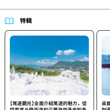
特輯
【尾道觀光】全面介紹尾道的魅力，從
吳
探索其丘陵街道和沿著海岸漫步到島
到