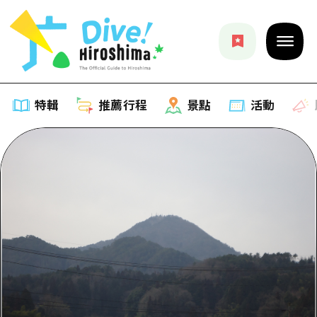
特輯
推薦行程
景點
活動
特輯
列表
推薦行程
推薦
列表
景點
藝術
Dive! Hiroshima 官方向導
列表
活動·廟會
活動
廣島隨意旅行
廣島市內
美食·酒水