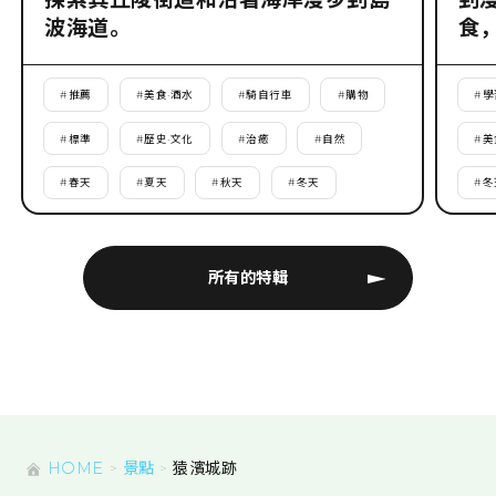
波海道。
食
#
推薦
#
美食·酒水
#
騎自行車
#
購物
#
學
#
標準
#
歷史·文化
#
治癒
#
自然
#
美
#
春天
#
夏天
#
秋天
#
冬天
#
冬
所有的特輯
HOME
景點
猿濱城跡