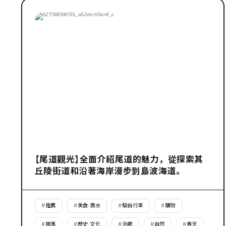
【尾道觀光】全面介紹尾道的魅力，從探索其
丘陵街道和沿著海岸漫步到島波海道。
#
推薦
#
美食·酒水
#
騎自行車
#
購物
#
標準
#
歷史·文化
#
治癒
#
自然
#
春天