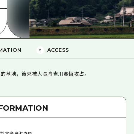
愛媛
島根
MATION
ACCESS
親平的基地，後來被大長將吉川實恆攻占。
NFORMATION
形郡北廣島町寺原