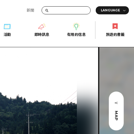
新聞
活動
即時訊息
有用的信息
旅遊的書籤
間的交通資訊
活動
即時訊息
有用的信息
旅遊的書籤
宣傳冊
證
行
常見問題
Fi
照片下載
的街角旅遊信息中心
災難發生期間的交通資訊
廣島縣觀光宣傳冊
天
MAP