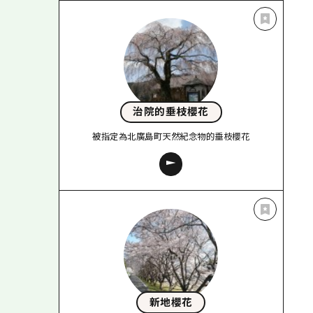
治院的垂枝櫻花
被指定為北廣島町天然紀念物的垂枝櫻花
新地櫻花