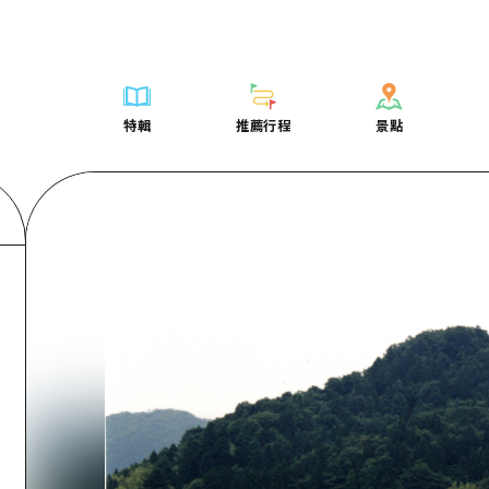
列表
列表
廣島好客通行證
騎自行車
學習·體驗
廣島市內
列表
常見問題
短途旅行
推薦
Dive! Hiroshima 官方向導
廣島免費 Wi-Fi
購物
標準
安芸
廣島市內
照片下載
半天
特輯
推薦行程
景點
要
藝術
廣島隨意旅行
面向外國遊客的街角旅遊信息中心
運動
歷史·文化
答對了
安芸
災難發生期
一日遊
特輯
推薦行程
景點
活動·廟會
志願者指南
夜晚生活
治癒
美北
答對了
廣島縣觀光
1晚2天
票
美食·酒水
廣島視頻
世界遺產
自然
藝北
美北
2晚3天
表
列表
騎自行車
列表
學習·體驗
廣島市內
列表
廣島好客通行
短途旅
運送服務
宮島周邊
藝北
薦
Dive! Hiroshima 官方向導
購物
存取
標準
安芸
廣島市內
廣島免費 Wi-
半天
東山口
宮島周邊
術
廣島隨意旅行
運動
輔助流量摘要
歷史·文化
答對了
安芸
面向外國遊客
一日遊
東山口
動·廟會
夜晚生活
設施擁堵
治癒
美北
答對了
志願者指南
1晚2天
愛媛
食·酒水
世界遺產
超值遊覽門票
自然
藝北
美北
廣島視頻
2晚3
島根
行李寄存及運送服務
宮島周邊
藝北
東山口
宮島周邊
東山口