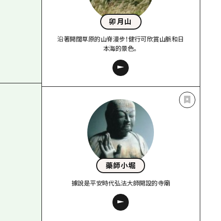
卯月山
沿著開闊草原的山脊漫步！健行可欣賞山脈和日
本海的景色。
藥師小堀
據說是平安時代弘法大師開設的寺廟