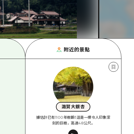
附近的景點
潞賀大銀杏
據估計已有1100年樹齡！這是一棵令人印象深
刻的巨樹，高達48公尺。