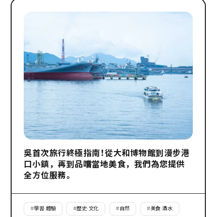
吳首次旅行終極指南！從大和博物館到漫步港
口小鎮，再到品嚐當地美食，我們為您提供
全方位服務。
#
學習·體驗
#
歷史·文化
#
自然
#
美食·酒水