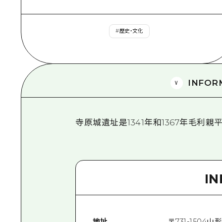
#
歷史・文化
INFOR
寺原城遺址是1341年和1367年毛利
I
地址
〒
731-1504
山