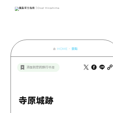
列表
存取
輔助流量摘
設施擁堵
超值遊覽門
HOME
景點
列
行李寄存及
推
添加到您的旅行书签
藝
活
美
寺原城跡