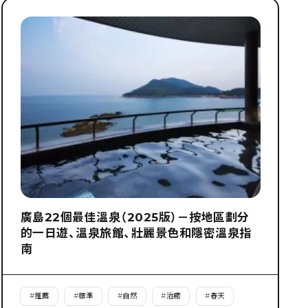
廣島22個最佳溫泉（2025版）－按地區劃分
的一日遊、溫泉旅館、壯麗景色和隱密溫泉指
南
#
推薦
#
標準
#
自然
#
治癒
#
春天