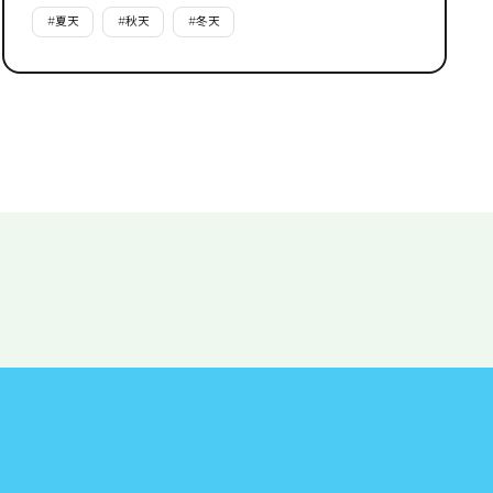
#
夏天
#
秋天
#
冬天