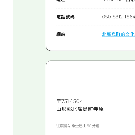
電話號碼
050-5812-186
網站
北廣島町的文化
〒
731-1504
山形郡北廣島町寺原
從廣島站乘坐巴士60分鐘