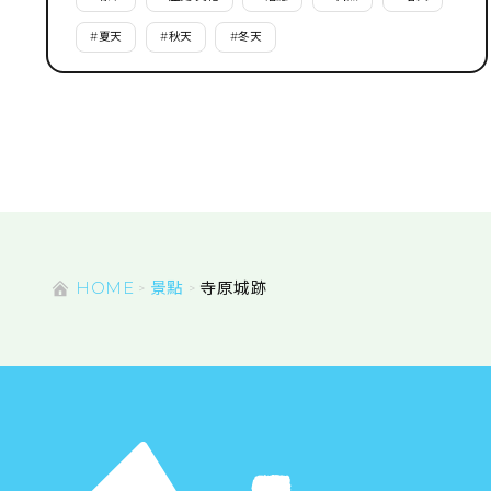
#
夏天
#
秋天
#
冬天
HOME
景點
寺原城跡