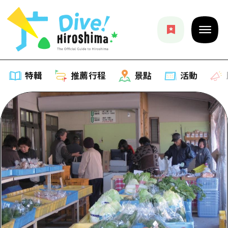
特輯
推薦行程
景點
活動
特輯
列表
推薦行程
推薦
列表
景點
藝術
Dive! Hiroshima 官方向導
列表
活動·廟會
活動
廣島隨意旅行
廣島市內
美食·酒水