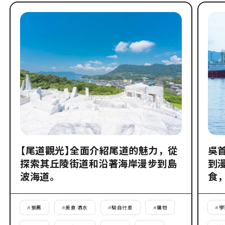
【尾道觀光】全面介紹尾道的魅力，從
吳
探索其丘陵街道和沿著海岸漫步到島
到
波海道。
食
#
推薦
#
美食·酒水
#
騎自行車
#
購物
#
學