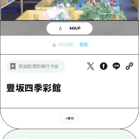
即時訊息
廣島市內
安芸
騎自行車
安芸
答對了
有用的信息
購物
答對了
MAP
美北
運動
列表
HOME
美北
藝北
HOME
景點
夜晚生活
存取
藝北
宮島周邊
世界遺產
輔助流量摘要
新聞
宮島周邊
添加到您的旅行书签
東山口
學習·體驗
設施擁堵
東山口
愛媛
標準
豐坂四季彩館
超值遊覽門票
短途旅行
島根
歷史·文化
行李寄存及運送服務
半天
治癒
廣島好客通行證
一日遊
#
購物
自然
廣島免費 Wi-Fi
1晚2天
面向外國遊客的街角旅遊信息中心