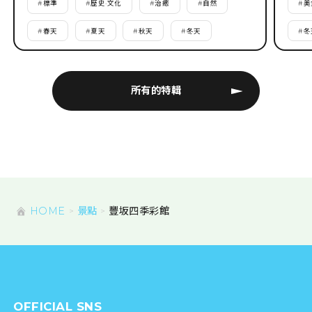
#
標準
#
歷史·文化
#
治癒
#
自然
#
美
#
春天
#
夏天
#
秋天
#
冬天
#
冬
所有的特輯
HOME
景點
豐坂四季彩館
OFFICIAL SNS