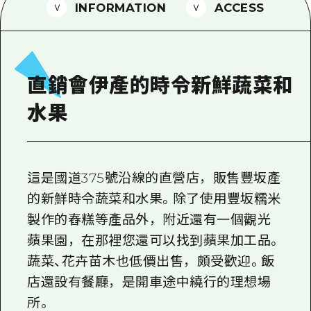
2晚3天
INFORMATION
ACCESS
志願者指南
廣島視頻
常見問題
直銷會伊產的時令新鮮蔬菜和
照片下載
水果
災難發生期間的交通資訊
廣島縣觀光宣傳冊
這是國道375號沿線的直營店，販售豐坂產
的新鮮時令蔬菜和水果。除了使用豐坂糯米
製作的舂糕等產品外，附近還有一個觀光
蘋果園，在那裡您還可以找到蘋果加工品。
蔬菜、花卉苗木也低價出售，頗受歡迎。飯
店還設有餐廳，是開車途中繞行的理想場
所。